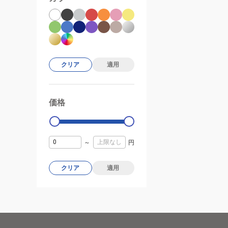
クリア
適用
価格
99000
0
～
円
クリア
適用