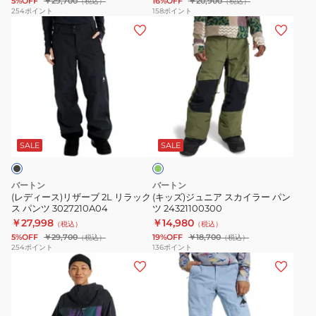
5%OFF
￥29,700
16%OFF
￥20,900
（税込）
（税込）
ク
ケ
254
ポイント
158
ポイント
(レ
(キ
ス
ッ
デ
ッ
パ
ト
ィ
ズ)
ン
24315100500
ー
ジ
ツ
ス)
ュ
3027210E1T
リ
ニ
オ
ザ
ア
リ
ー
ス
ー
SALE
SALE
ブ
ブ
カ
2L
イ
バートン
バートン
リ
ラ
(レディース)リザーブ 2L リラック
(キッズ)ジュニア スカイラー パン
ス パンツ 3027210A04
ツ 24321100300
ラ
ー
￥27,998
￥14,980
（税込）
（税込）
ッ
パ
5%OFF
￥29,700
19%OFF
￥18,700
（税込）
（税込）
ク
ン
254
ポイント
136
ポイント
(メ
(キ
ス
ツ
ン
ッ
パ
24321100300
ズ)24-
ズ)
ン
25
ジ
ツ