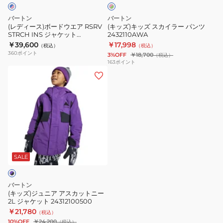
ウ
イ
グ
エ
ラ
リ
バートン
バートン
ア
ー
ー
(レディース)ボードウエア RSRV
(キッズ)キッズ スカイラー パンツ
ン
STRCH INS ジャケット
2432110AWA
RSRV
パ
3025810EZH
￥39,600
￥17,998
（税込）
（税込）
STRCH
ン
360
ポイント
3%OFF
￥18,700
（税込）
INS
ツ
163
ポイント
(キ
ジ
2432110AWA
ッ
ャ
ズ)
ケ
ジ
ッ
ュ
ト
ニ
3025810EZH
ア
ア
SALE
ス
カ
バートン
ッ
(キッズ)ジュニア アスカットニー
2L ジャケット 24312100500
ト
￥21,780
（税込）
ニ
10%OFF
￥24,200
（税込）