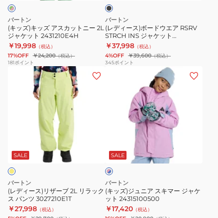
ク
カ
ウ
ッ
エ
バートン
バートン
ト
ア
(キッズ)キッズ アスカットニー 2L
(レディース)ボードウエア RSRV
ジャケット 2431210E4H
STRCH INS ジャケット
ニ
RSRV
3025810A04
￥19,998
￥37,998
（税込）
（税込）
ー
STRCH
17%OFF
￥24,200
4%OFF
￥39,600
（税込）
（税込）
2L
INS
181
ポイント
345
ポイント
(レ
(キ
ジ
ジ
デ
ッ
ャ
ャ
ィ
ズ)
ケ
ケ
ー
ジ
ッ
ッ
ス)
ュ
ト
ト
リ
ニ
2431210E4H
3025810A04
ピ
ザ
ア
ン
ー
ス
SALE
SALE
ク
×
ブ
キ
ブ
2L
マ
ル
バートン
バートン
リ
ー
ー
(レディース)リザーブ 2L リラック
(キッズ)ジュニア スキマー ジャケ
ス パンツ 3027210E1T
ット 24315100500
ラ
ジ
￥27,998
￥17,420
（税込）
（税込）
ッ
ャ