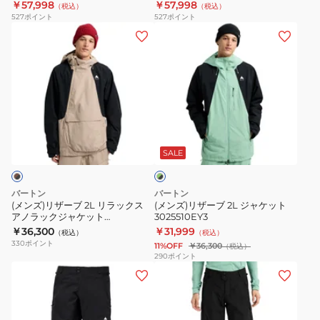
￥57,998
￥57,998
（税込）
（税込）
ケ
ジ
527
ポイント
527
ポイント
ッ
ャ
(メ
(メ
ト
ケ
ン
ン
3024110H66
ッ
ズ)
ズ)
ト
リ
リ
302421027O
ザ
ザ
ー
ー
グ
ブ
ブ
リ
2L
2L
SALE
ー
ン
リ
ジ
×
ラ
ャ
ブ
バートン
バートン
ッ
ケ
ラ
(メンズ)リザーブ 2L リラックス
(メンズ)リザーブ 2L ジャケット
ッ
アノラックジャケット
3025510EY3
ク
ッ
ク
3025910E2Y
￥36,300
￥31,999
（税込）
（税込）
ス
ト
330
ポイント
11%OFF
￥36,300
（税込）
ア
3025510EY3
290
ポイント
(メ
(レ
ノ
ン
デ
ラ
ズ)
ィ
ッ