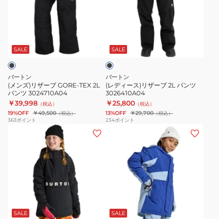
リ
ー
ク
ザ
ス)
ジ
ー
リ
ャ
ブ
ブ
ザ
ケ
ラ
GORE-
ー
ッ
ッ
SALE
SALE
ク
TEX
ブ
ト
2L
2L
3025910E2Y
バートン
バートン
パ
パ
(メンズ)リザーブ GORE-TEX 2L
(レディース)リザーブ 2L パンツ
パンツ 3024710A04
3026410A04
ン
ン
￥39,998
￥25,800
（税込）
（税込）
ツ
ツ
19%OFF
￥49,500
13%OFF
￥29,700
（税込）
（税込）
3024710A04
3026410A04
363
ポイント
234
ポイント
(キ
(キ
ッ
ッ
ズ)
ズ)
ジ
ジ
ュ
ュ
ニ
ニ
グ
ブ
ア
ア
ル
フ
ア
ー
SALE
SALE