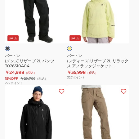
ズ)
ィ
リ
ー
ザ
ス)
ー
リ
レ
ブ
ザ
モ
2L
ー
ン
SALE
SALE
パ
ブ
ン
2L
バートン
バートン
ツ
リ
(メンズ)リザーブ 2L パンツ
(レディース)リザーブ 2L リラック
3026310A04
ス アノラックジャケット
3026310A04
ラ
3026010E1T
￥24,998
￥35,998
（税込）
（税込）
ッ
327
ポイント
15%OFF
￥29,700
（税込）
ク
227
ポイント
(メ
(メ
ス
ン
ン
ア
ズ)
ズ)24-
ノ
リ
25
ラ
ザ
モ
ッ
ー
デ
ク
ベ
ブ
ル
ジ
ー