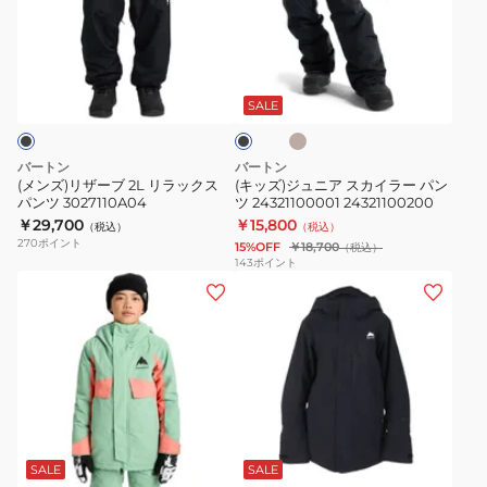
ザ
ュ
ッ
ー
ニ
ト
ベ
ブ
ブ
ア
24312100001
ー
ラ
ジ
2L
ス
ッ
SALE
ュ
ク
リ
カ
ラ
イ
バートン
バートン
ッ
ラ
(メンズ)リザーブ 2L リラックス
(キッズ)ジュニア スカイラー パン
パンツ 3027110A04
ツ 24321100001 24321100200
ク
ー
￥29,700
￥15,800
（税込）
（税込）
ス
パ
270
ポイント
15%OFF
￥18,700
（税込）
パ
ン
143
ポイント
(キ
(レ
ン
ツ
ッ
デ
ツ
24321100001
ズ)
ィ
3027110A04
24321100200
キ
ー
ッ
ス)
ズ
ボ
ブ
ア
ー
ラ
ス
ド
ッ
SALE
SALE