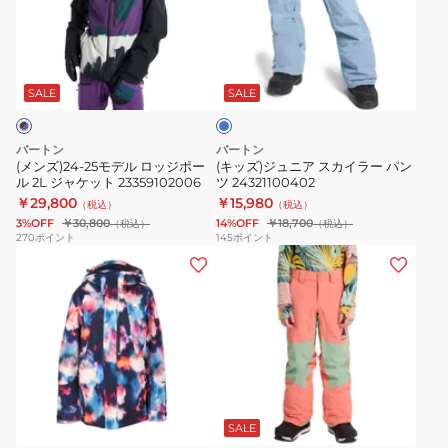
モ
ュ
3027210A04
デ
ニ
ラ
ル
ア
イ
ロ
ス
ト
SALE
SALE
ブ
ッ
カ
ル
ジ
イ
ー
バートン
バートン
ポ
ラ
(メンズ)24-25モデル ロッジポー
(キッズ)ジュニア スカイラー パン
ル 2L ジャケット 23359102006
ツ 24321100402
ー
ー
￥29,800
￥15,980
（税込）
（税込）
ル
パ
3%OFF
￥30,800
14%OFF
￥18,700
（税込）
（税込）
2L
ン
270
ポイント
145
ポイント
(レ
(キ
ジ
ツ
デ
ッ
ャ
24321100402
ィ
ズ)
ケ
ー
キ
ッ
ス)
ッ
ト
ボ
ズ
23359102006
ピ
ー
ス
ン
ド
カ
SALE
ク
×