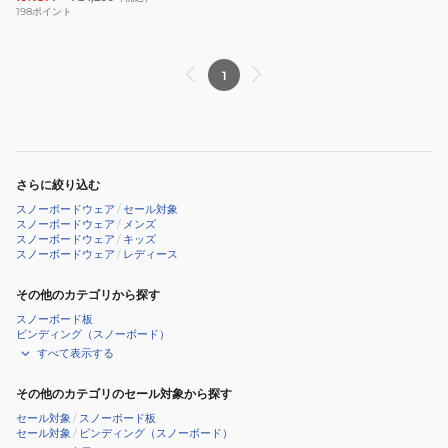
ー
198
ポイント
2L
ジ
1
ャ
ケ
ッ
ト
24312100500
さらに絞り込む
スノーボードウェア
/
セール対象
スノーボードウェア
/
メンズ
スノーボードウェア
/
キッズ
スノーボードウェア
/
レディース
その他のカテゴリから探す
スノーボード板
ビンディング（スノーボード）
すべて表示する
その他のカテゴリのセール対象から探す
セール対象
/
スノーボード板
セール対象
/
ビンディング（スノーボード）