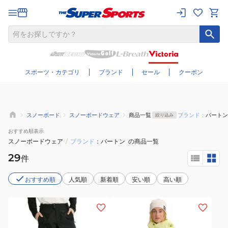
さらに絞り込む
スポーツ・カテゴリ
ブランド
セール
クーポン
スノーボード
スノーボードウェア
商品一覧
ブランド：
バートン
絞り込み
おすすめ
順表示
スノーボードウェア
/
ブランド
バートン
の商品一覧
29
件
おすすめ順
人気順
新着順
安い順
高い順
(メ
(レ
ン
デ