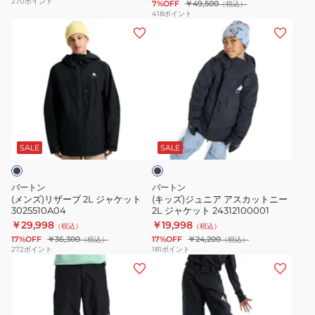
270
ポイント
7%OFF
￥49,500
（税込）
パ
ン
418
ポイント
(メ
(キ
ン
ツ
ン
ッ
ツ
3024810A04
ズ)
ズ)
3027110E2Y
リ
ジ
ザ
ュ
ー
ニ
ブ
ブ
ア
ラ
2L
ア
ッ
SALE
SALE
ク
ジ
ス
ャ
カ
バートン
バートン
ケ
ッ
(メンズ)リザーブ 2L ジャケット
(キッズ)ジュニア アスカットニー
3025510A04
2L ジャケット 24312100001
ッ
ト
￥29,998
￥19,998
（税込）
（税込）
ト
ニ
17%OFF
￥36,300
17%OFF
￥24,200
（税込）
（税込）
3025510A04
ー
272
ポイント
181
ポイント
(メ
(キ
2L
ン
ッ
ジ
ズ)
ズ)
ャ
リ
ジ
ケ