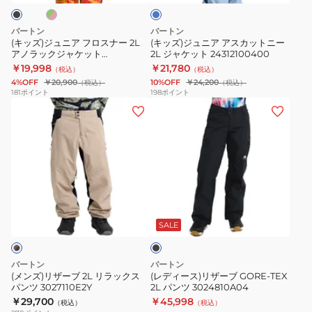
ロ
ス
ス
カ
バートン
バートン
ナ
ッ
(キッズ)ジュニア フロスナー 2L
(キッズ)ジュニア アスカットニー
アノラックジャケット
2L ジャケット 24312100400
ー
ト
23364102001 2336412E4H
￥19,998
￥21,780
（税込）
（税込）
2L
ニ
4%OFF
￥20,900
10%OFF
￥24,200
（税込）
（税込）
ア
ー
181
ポイント
198
ポイント
(メ
(レ
ノ
2L
ン
デ
ラ
ジ
ズ)
ィ
ッ
ャ
リ
ー
ク
ケ
ザ
ス)
ジ
ッ
ー
リ
ャ
ト
ブ
ブ
ザ
ケ
24312100400
ラ
2L
ー
ッ
ッ
SALE
ク
リ
ブ
ト
ラ
GORE-
23364102001
バートン
バートン
ッ
TEX
2336412E4H
(メンズ)リザーブ 2L リラックス
(レディース)リザーブ GORE-TEX
パンツ 3027110E2Y
2L パンツ 3024810A04
ク
2L
￥29,700
￥45,998
（税込）
（税込）
ス
パ