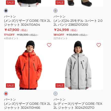
GORE-
コ
ャ
ジ
SALE
SALE
ュ
TEX
バ
ケ
2L
ー
ッ
バートン
バートン
ジ
ト
ト
(メンズ)リザーブ GORE-TEX 2L
(メンズ)24-25モデル コバート 2.0
ジャケット 3024110A04
2L パンツ 23832101200
ャ
2.0
3026010E1T
￥47,900
￥24,998
（税込）
（税込）
ケ
2L
17%OFF
￥58,300
18%OFF
￥30,800
（税込）
（税込）
ッ
パ
435
ポイント
227
ポイント
(メ
(レ
ト
ン
ン
デ
3024110A04
ツ
ズ)
ィ
23832101200
リ
ー
ザ
ス)
ー
リ
ラ
ブ
ザ
イ
GORE-
ー
ト
SALE
SALE
グ
TEX
ブ
レ
2L
GORE-
ー
バートン
バートン
ジ
TEX
(メンズ)リザーブ GORE-TEX 2L
(レディース)リザーブ GORE-TEX
ジャケット 3024110H66
2L ジャケット 302421027O
ャ
2L