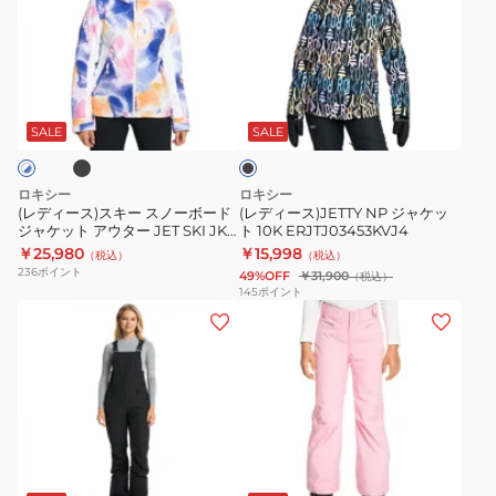
ー
ー
ャ
ス)
ス)JETTY
ケ
ス
NP
ッ
ブ
ブ
キ
ジ
ト
ラ
ー
ャ
26SNGRJTJ03009PJQ0
ッ
SALE
SALE
ク
ス
ケ
ノ
ッ
ロキシー
ロキシー
ー
ト
(レディース)スキー スノーボード
(レディース)JETTY NP ジャケッ
ジャケット アウター JET SKI JK
ト 10K ERJTJ03453KVJ4
ボ
10K
10K ERJTJ03429
￥25,980
￥15,998
（税込）
（税込）
ー
ERJTJ03453KVJ4
236
ポイント
49%OFF
￥31,900
（税込）
ド
145
ポイント
(レ
(キ
ジ
デ
ッ
ャ
ィ
ズ)
ケ
ー
ボ
ッ
ス)
ー
ト
ス
ド
ア
ピ
キ
ウ
ウ
ン