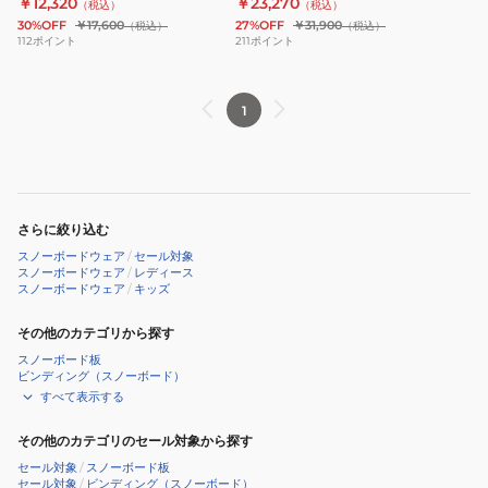
￥12,320
￥23,270
（税込）
（税込）
ッ
ERJTJ03486MGK2
RIDEOUT
30%OFF
￥17,600
27%OFF
￥31,900
（税込）
（税込）
ト
BIB
112
ポイント
211
ポイント
ERGTJ03164PRC2
PT
15K
1
24S
NERJTP03224
KVJ0
さらに絞り込む
スノーボードウェア
/
セール対象
スノーボードウェア
/
レディース
スノーボードウェア
/
キッズ
その他のカテゴリから探す
スノーボード板
ビンディング（スノーボード）
すべて表示する
その他のカテゴリのセール対象から探す
セール対象
/
スノーボード板
セール対象
/
ビンディング（スノーボード）