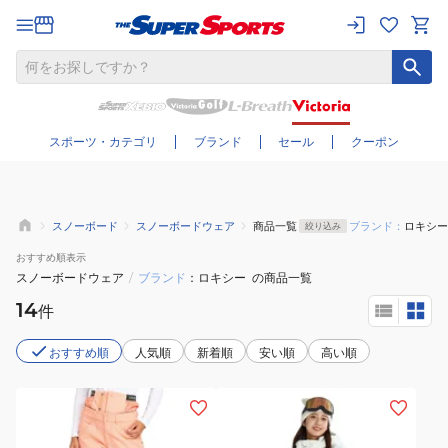
さらに絞り込む
スポーツ・カテゴリ
ブランド
セール
クーポン
スノーボード
スノーボードウェア
商品一覧
ブランド：
ロキシー
絞り込み
おすすめ
順表示
スノーボードウェア
/
ブランド
ロキシー
の商品一覧
14
件
おすすめ順
人気順
新着順
安い順
高い順
(レ
(レ
デ
デ