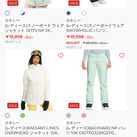
ー
ー
ホ
ト
ッ
SALE
SALE
ワ
ク
ボ
ボ
26SNGRJTJ03006
イ
ー
ー
ト
ロキシー
ロキシー
ド
ド
(レディース)スノーボード ウェア
(レディース)スノーボードウェア
ジャケット JETTY NP JK
SNOWHOLIC パンツ
ウ
ウ
24SNERJTJ03453
26SNGRJTP03001
￥19,998
￥19,998
（税込）
（税込）
ェ
ェ
181
ポイント
30%OFF
￥28,600
（税込）
ア
ア
181
ポイント
(レ
(レ
ジ
SNOWHOLIC
デ
デ
ャ
パ
ィ
ィ
ケ
ン
ー
ー
ッ
ツ
ス)RADIANT
ス)BACKYARD
ト
26SNGRJTP03001
LINES
NP
JETTY
グ
ピ
ミ
OVERHEAD
パ
NP
ン
ン
ク
ジ
ン
JK
ト
SALE
SALE
ャ
ツ
24SNERJTJ03453
ケ
10K
ロキシー
ロキシー
ッ
ERJTP03239GEF0
(レディース)RADIANT LINES
(レディース)BACKYARD NP パン
OVERHEAD ジャケット 10K
ツ 10K ERJTP03239GEF0
ト
ERJTP03239MGS0