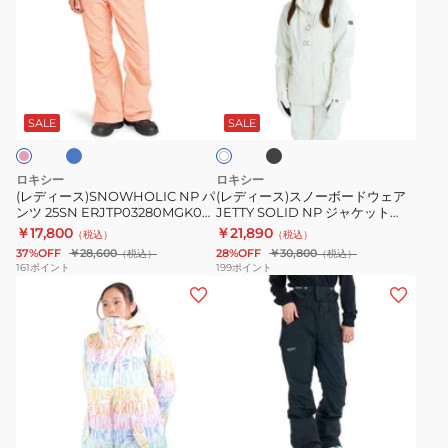
ィ
ィ
ー
ー
ス)SNOWHOLIC
ス)
NP
ス
ブ
ブ
オ
パ
ノ
ラ
フ
ッ
ン
ー
SALE
SALE
ホ
ク
ワ
ツ
ボ
イ
25SN
ー
ト
ロキシー
ロキシー
ERJTP03280MGK0
ド
(レディース)SNOWHOLIC NP パ
(レディース)スノーボードウェア
ンツ 25SN ERJTP03280MGK0
JETTY SOLID NP ジャケット
ERJTP03280BQY0
ウ
ERJTP03280BQY0
26SNGRJTJ03006
￥17,800
￥21,890
（税込）
（税込）
ェ
37%OFF
￥28,600
28%OFF
￥30,800
（税込）
（税込）
ア
161
ポイント
199
ポイント
(レ
(レ
JETTY
デ
デ
SOLID
ィ
ィ
NP
ー
ー
ジ
ス)
ス)
ャ
ス
ス
ケ
ホ
オ
ブ
ノ
ノ
ッ
フ
ラ