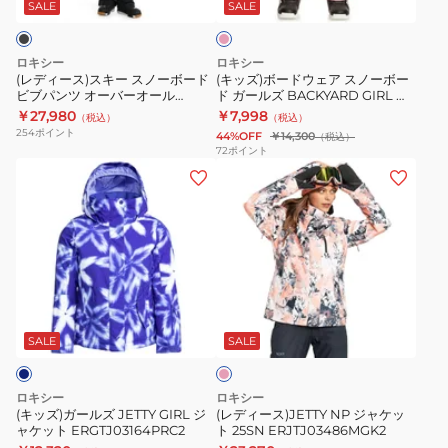
ー
ェ
タ
ク
SALE
SALE
ス
ア
ー
ノ
ス
JET
ロキシー
ロキシー
ー
ノ
SKI
(レディース)スキー スノーボード
(キッズ)ボードウェア スノーボー
ビブパンツ オーバーオール
ド ガールズ BACKYARD GIRL パ
ボ
ー
JK
RIDEOUT BIB PT 15K 24S
ンツ ERGTP03050MGS0
￥27,980
￥7,998
（税込）
（税込）
ー
ボ
10K
NERJTP03224 KVJ0
254
ポイント
44%OFF
￥14,300
（税込）
ド
ー
ERJTJ03429
72
ポイント
(キ
(レ
ビ
ド
ッ
デ
ブ
ガ
ズ)
ィ
パ
ー
ガ
ー
ン
ル
ー
ス)JETTY
ツ
ズ
ル
NP
オ
BACKYARD
サ
ズ
ジ
ー
GIRL
ー
JETTY
ャ
バ
パ
モ
SALE
SALE
ン
GIRL
ケ
ー
ン
ピ
ジ
ッ
オ
ツ
ン
ロキシー
ロキシー
ク
ャ
ト
ー
ERGTP03050MGS0
(キッズ)ガールズ JETTY GIRL ジ
(レディース)JETTY NP ジャケッ
ャケット ERGTJ03164PRC2
ト 25SN ERJTJ03486MGK2
ケ
25SN
ル