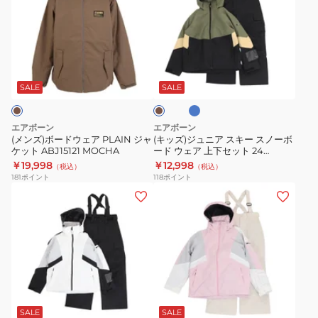
ズ)
ズ)
ボ
ジ
ー
ュ
ド
ニ
ブ
カ
ウ
ア
ル
ー
ー
ェ
ス
キ
SALE
SALE
ア
キ
PLAIN
ー
エアボーン
エアボーン
ジ
ス
(メンズ)ボードウェア PLAIN ジャ
(キッズ)ジュニア スキー スノーボ
ケット ABJ15121 MOCHA
ード ウェア 上下セット 24
ャ
ノ
SWITCHOVER BOYS
￥19,998
￥12,998
（税込）
（税込）
ケ
ー
AB43WW1531J
181
ポイント
118
ポイント
ッ
ボ
(キ
(キ
ト
ー
ッ
ッ
ABJ15121
ド
ズ)
ズ)
MOCHA
ウ
ジ
ジ
ェ
ュ
ュ
ア
ニ
ニ
ブ
ブ
ラ
上
ア
ア
ル
イ
下
ー
ス
ス
ラ
SALE
SALE