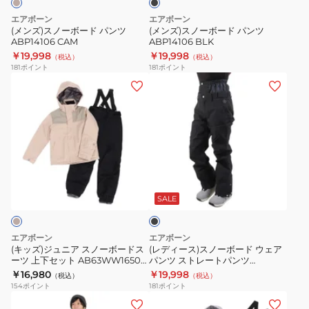
パ
パ
エアボーン
エアボーン
ン
ン
(メンズ)スノーボード パンツ
(メンズ)スノーボード パンツ
ABP14106 CAM
ABP14106 BLK
ツ
ツ
￥19,998
￥19,998
（税込）
（税込）
ABP14106
ABP14106
181
ポイント
181
ポイント
CAM
BLK
(キ
(レ
ッ
デ
ズ)
ィ
ジ
ー
ュ
ス)
ニ
ス
ブ
ア
ノ
ラ
ス
ー
ッ
SALE
ク
ノ
ボ
ー
ー
エアボーン
エアボーン
ボ
ド
(キッズ)ジュニア スノーボードス
(レディース)スノーボード ウェア
ーツ 上下セット AB63WW1650J
パンツ ストレートパンツ
ー
ウ
BEG
AB43WW1530 BLK
￥16,980
￥19,998
（税込）
（税込）
ド
ェ
154
ポイント
181
ポイント
ス
ア
(メ
(キ