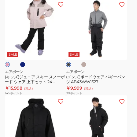
ャ
ッ
(キ
(メ
BOYS
GIRLS
ケ
ト
ッ
ン
AB43WW1532J
AB43WW1534J
ッ
ABJ15121
ズ)
ズ)
ト
BLACK
ジ
ボ
ABJ13102
ュ
ー
ニ
ド
ブ
ベ
ブ
ア
ウ
ー
ラ
ジ
ス
ェ
ッ
SALE
SALE
ュ
ク
キ
ア
ー
バ
エアボーン
エアボーン
ス
ギ
(キッズ)ジュニア スキー スノーボ
(メンズ)ボードウェア バギーパン
ード ウェア 上下セット 24
ツ AB43WW1527
ノ
ー
STYLISH GIRLS AB43WW1533J
￥15,998
￥9,999
（税込）
（税込）
ー
パ
145
ポイント
90
ポイント
ボ
ン
(メ
(メ
ー
ツ
ン
ン
ド
AB43WW1527
ズ)
ズ)
ウ
ス
ス
ェ
ノ
ノ
ア
ー
ー