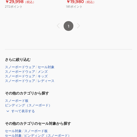
AB43WW1528
￥29,998
￥19,980
（税込）
（税込）
下
パ
272
ポイント
181
ポイント
セ
ン
ッ
ツ
ト
ABP13106
1
プ
ル
オ
ー
さらに絞り込む
バ
スノーボードウェア
/
セール対象
ー
スノーボードウェア
/
メンズ
スノーボードウェア
/
キッズ
ス
スノーボードウェア
/
レディース
ー
ツ
その他のカテゴリから探す
AB43WW1528
スノーボード板
ビンディング（スノーボード）
すべて表示する
その他のカテゴリのセール対象から探す
セール対象
/
スノーボード板
セール対象
/
ビンディング（スノーボード）