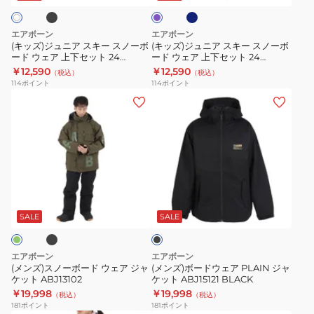
グ
セ
ッ
キ
キ
レ
ク
ッ
ー
ー
ー
エアボーン
エアボーン
ト
ス
ス
(キッズ)ジュニア スキー スノーボ
(キッズ)ジュニア スキー スノーボ
24
ード ウェア 上下セット 24
ード ウェア 上下セット 24
ノ
ノ
COLOR BLOCK BOYS
COLOR BLOCK GIRLS
￥12,590
￥12,590
SWITCHOVER
（税込）
（税込）
ー
ー
AB43WW1532J
AB43WW1534J
114
ポイント
114
ポイント
BOYS
ボ
ボ
(メ
(メ
AB43WW1531J
ー
ー
ン
ン
ド
ド
ズ)
ズ)
ウ
ウ
ス
ボ
ェ
ェ
ノ
ー
ア
ア
ー
ド
ブ
ブ
上
上
ボ
ウ
ラ
下
下
ー
ェ
ッ
SALE
SALE
セ
セ
ク
ド
ア
ッ
ッ
ウ
PLAIN
エアボーン
エアボーン
ト
ト
ェ
ジ
(メンズ)スノーボード ウェア ジャ
(メンズ)ボードウェア PLAIN ジャ
24
24
ケット ABJ13102
ケット ABJ15121 BLACK
ア
ャ
￥19,998
￥19,998
COLOR
COLOR
（税込）
（税込）
ジ
ケ
181
ポイント
181
ポイント
BLOCK
BLOCK