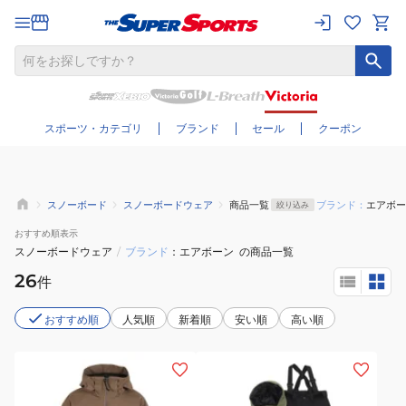
さらに絞り込む
スポーツ・カテゴリ
ブランド
セール
クーポン
スノーボード
スノーボードウェア
商品一覧
ブランド：
エアボー
絞り込み
おすすめ
順表示
スノーボードウェア
/
ブランド
エアボーン
の商品一覧
26
件
おすすめ順
人気順
新着順
安い順
高い順
(メ
(キ
ン
ッ