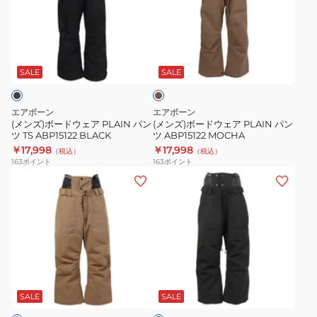
ボ
ボ
ラ
ー
ー
ー
ド
ド
モ
ブ
ウ
ウ
カ
ロ
ェ
ェ
チ
SALE
SALE
ッ
ャ
ア
ア
ク
PLAIN
PLAIN
エアボーン
エアボーン
ス
パ
パ
(メンズ)ボードウェア PLAIN パン
(メンズ)ボードウェア PLAIN パン
ー
ツ TS ABP15122 BLACK
ツ ABP15122 MOCHA
ン
ン
￥17,998
￥17,998
ツ
（税込）
（税込）
ツ
ツ
163
ポイント
163
ポイント
24
TS
ABP15122
(メ
(メ
AB43WW1529
ABP15122
MOCHA
ン
ン
BLACK
ズ)
ズ)
ス
ス
ノ
ノ
ー
ー
ブ
ボ
ボ
ラ
ー
ー
ッ
SALE
SALE
ク
ド
ド