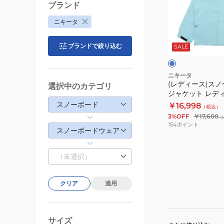
ス)
ブランド
ス
ニキータ
ノ
サ
ー
ッ
ブランドで絞り込む
ク
SALE
ボ
ス
ス
ー
ド
ニキータ
(レディース)スノ
ウ
選択中のカテゴリ
ジャケット レデ
ェ
NSJK252001-SA
スノーボード
￥16,998
（税込）
ア
3%OFF
￥17,600
（
ジ
154
ポイント
スノーボードウェア
ャ
ケ
（未選択）
ッ
ト
レ
クリア
適用
デ
ィ
ー
サイズ