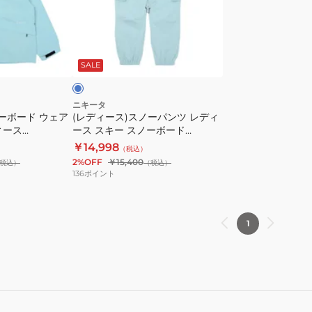
ガ
ス)
ー
ス
カ
ノ
サ
ー
ー
ッ
ク
SALE
ゴ
パ
パ
ン
ン
ツ
ニキータ
ーボード ウェア
(レディース)スノーパンツ レディ
ツ
レ
ィース
ース スキー スノーボード
NKT23PT003
デ
X
NSPT252002-SAX
￥14,998
（税込）
ィ
2%OFF
￥15,400
税込）
（税込）
ー
136
ポイント
ス
ス
キ
1
ー
ス
ノ
ー
ボ