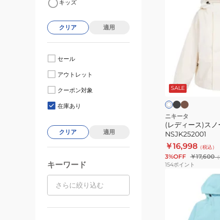
キッズ
デ
ィ
クリア
適用
ー
ス)
ス
セール
ノ
ブ
モ
ア
アウトレット
ラ
カ
ー
イ
ッ
チ
SALE
ボ
ジ
クーポン対象
ク
ャ
ュ
リ
ャ
ー
在庫あり
ケ
ニキータ
(レディース)ス
ッ
クリア
適用
NSJK252001
ト
￥16,998
（税込）
NSJK252001
3%OFF
￥17,600
（
キーワード
154
ポイント
(レ
デ
ィ
ー