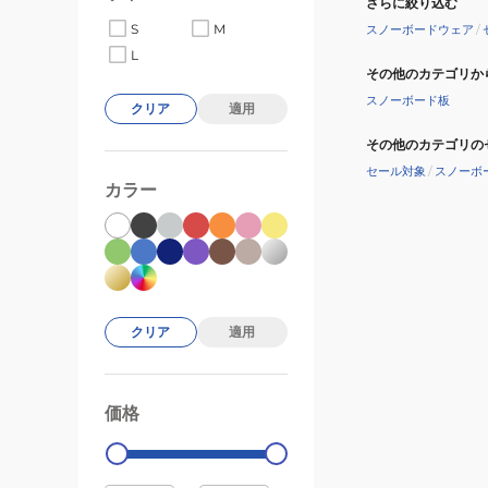
さらに絞り込む
ス
S
M
スノーボードウェア
/
NSJK252001-
L
SAX
その他のカテゴリか
スノーボード板
クリア
適用
その他のカテゴリの
セール対象
/
スノーボ
カラー
クリア
適用
価格
99000
0