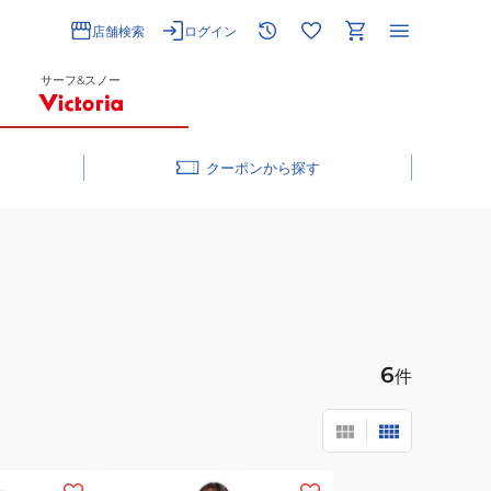
店舗検索
ログイン
サーフ&スノー
クーポン
6
件
(レ