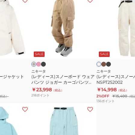
デ
デ
ィ
ィ
ー
ー
ス)
ス)
ス
ス
ノ
ノ
ピ
ブ
モ
ブ
ベ
ア
ン
ラ
カ
ラ
ー
ー
ー
イ
ク
ッ
チ
ッ
ジ
SALE
SALE
ボ
ッ
ボ
パ
ク
ャ
ク
リ
リ
ク
ー
ン
ー
ー
×
グ
ド
ツ
ニキータ
ニキータ
リ
ノージャケット
(レディース)スノーボード ウェア
(レディース)スノー
ウ
NSPT252002
ー
パンツ ジョガー カーゴパンツ
NSPT252002
ェ
ン
NKT23PT003
￥23,998
￥14,998
（税込）
（税込）
ア
218
ポイント
2%OFF
￥15,400
税込）
（税
パ
136
ポイント
ン
(レ
ツ
デ
ジ
ィ
ョ
ー