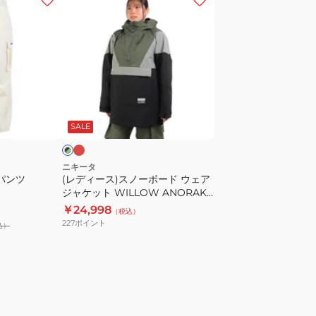
デ
ィ
ー
ス)
ス
ノ
ラ
ブ
ズ
ー
ラ
ベ
SALE
ボ
ー
ド
ニキータ
パンツ
(レディース)スノーボード ウェア
ウ
ジャケット WILLOW ANORAK
ェ
JACKET NKT23JK002
￥24,998
（税込）
ア
227
ポイント
込）
ジ
ャ
ケ
ッ
ト