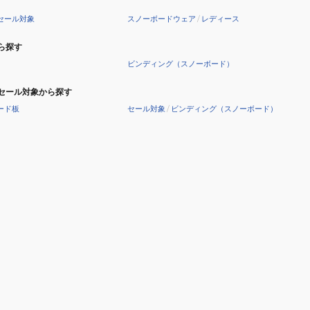
ー
セール対象
スノーボードウェア
/
レディース
ド
NSPT252002-
ら探す
SAX
ビンディング（スノーボード）
セール対象から探す
ード板
セール対象
/
ビンディング（スノーボード）