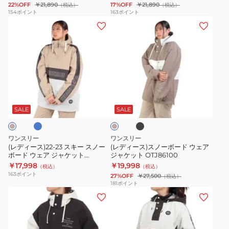
22%OFF
￥21,890
17%OFF
￥21,890
（税込）
（税込）
ー
ア
ア
154
ポイント
163
ポイント
ス
(レ
(レ
パ
パ
ノ
デ
デ
ン
ン
ボ
ィ
ィ
ツ
ツ
ボ
ー
ー
OTP86201
OTP86200
ー
ス)22-
ス)
ド
23
ス
ラ
ブ
ベ
ウ
ス
ノ
ラ
ー
ェ
ッ
キ
ー
ジ
SALE
SALE
ク
ア
ュ
ー
ボ
22-
ス
ー
ワンスリー
ワンスリー
23
ノ
ド
(レディース)22-23 スキー スノー
(レディース)スノーボード ウェア
OTJ85102
ボード ウェア ジャケット
ジャケット OTJ86100
ー
ウ
OTJ85100
￥17,998
￥19,998
防
（税込）
（税込）
ボ
ェ
163
ポイント
27%OFF
￥27,500
（税込）
水
ー
ア
181
ポイント
透
(レ
(レ
ド
ジ
湿
デ
デ
ウ
ャ
ィ
ィ
ェ
ケ