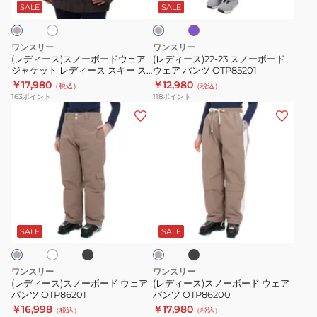
ラ
ー
ノ
OTS77600
ジ
SALE
SALE
ッ
ュ
ボ
ー
ク
ー
ボ
ワンスリー
ワンスリー
ド
ー
(レディース)スノーボードウェア
(レディース)22-23 スノーボード
ジャケット レディース スキー ス
ウェア パンツ OTP85201
ウ
ド
ノボ ボードウェア 22-23
￥17,980
￥12,980
（税込）
（税込）
ェ
ウ
OTJ85102 防水透湿
163
ポイント
118
ポイント
ア
ェ
(レ
(レ
ジ
ア
デ
デ
ャ
パ
ィ
ィ
ケ
ン
ー
ー
ッ
ツ
ス)
ス)
ト
OTP85201
ス
ス
ブ
ブ
オ
ベ
レ
ノ
ノ
ラ
ラ
ー
デ
ッ
ッ
ー
ー
ジ
SALE
SALE
ク
ク
ィ
ュ
ボ
ボ
ー
ー
ー
ワンスリー
ワンスリー
ス
ド
ド
(レディース)スノーボード ウェア
(レディース)スノーボード ウェア
ス
パンツ OTP86201
パンツ OTP86200
ウ
ウ
￥16,998
￥17,980
キ
（税込）
（税込）
ェ
ェ