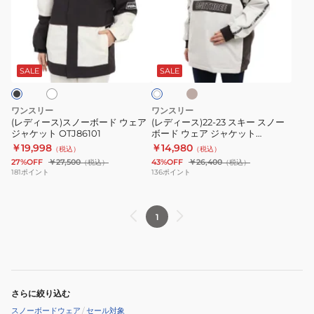
ー
ー
ア
ッ
ス)
ス)22-
ジ
ト
ス
23
ャ
OTJ86100
ベ
オ
オ
ノ
ス
ケ
ー
フ
ジ
ー
キ
ッ
SALE
SALE
ホ
ュ
ワ
ボ
ー
ト
イ
ー
ス
OTJ85100
ト
ワンスリー
ワンスリー
ド
ノ
(レディース)スノーボード ウェア
(レディース)22-23 スキー スノー
ジャケット OTJ86101
ボード ウェア ジャケット
ウ
ー
OTJ85101
￥19,998
￥14,980
（税込）
（税込）
ェ
ボ
27%OFF
￥27,500
43%OFF
￥26,400
（税込）
（税込）
ア
ー
181
ポイント
136
ポイント
ジ
ド
ャ
ウ
1
ケ
ェ
ッ
ア
ト
ジ
OTJ86101
ャ
ケ
さらに絞り込む
ッ
スノーボードウェア
/
セール対象