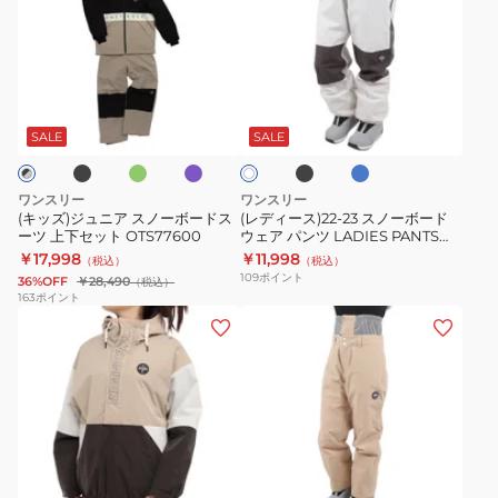
ズ)
ィ
ジ
ー
ュ
ス)22-
ニ
23
ブ
ミ
ラ
ブ
ラ
オ
ア
ス
ン
イ
ラ
イ
フ
ト
ラ
ッ
ト
ス
ノ
SALE
SALE
ホ
ッ
ク
ブ
ワ
ノ
ー
ク
ル
イ
ー
ボ
ー
ト
ワンスリー
ワンスリー
ボ
ー
(キッズ)ジュニア スノーボードス
(レディース)22-23 スノーボード
ーツ 上下セット OTS77600
ウェア パンツ LADIES PANTS
ー
ド
OTP85200
￥17,998
￥11,998
（税込）
（税込）
ド
ウ
109
ポイント
36%OFF
￥28,490
（税込）
ス
ェ
163
ポイント
(レ
(レ
ー
ア
デ
デ
ツ
パ
ィ
ィ
上
ン
ー
ー
下
ツ
ス)
ス)22-
セ
LADIES
ス
23
ッ
PANTS
ラ
オ
ベ
ノ
ス
ト
OTP85200
イ
ー