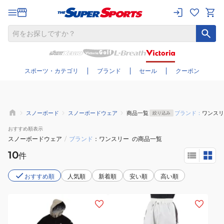
さらに絞り込む
スポーツ・カテゴリ
ブランド
セール
クーポン
スノーボード
スノーボードウェア
商品一覧
ブランド：
ワンスリ
絞り込み
おすすめ
順表示
スノーボードウェア
/
ブランド
ワンスリー
の商品一覧
10
件
おすすめ順
人気順
新着順
安い順
高い順
(キ
(レ
ッ
デ