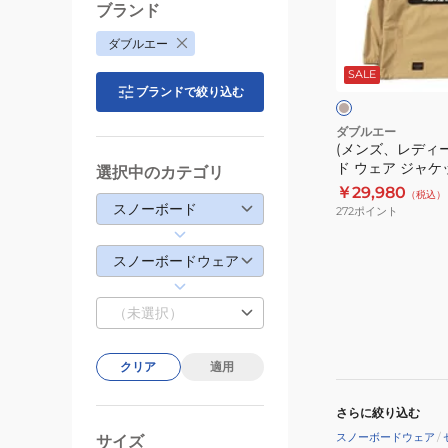
ィ
ブランド
ー
ベ
ダブルエー
ス)
ー
ジ
SALE
ス
ュ
ブランドで絞り込む
ン
ノ
×
ブ
ー
ダブルエー
ラ
(メンズ、レディ
ボ
ッ
ド ウェア ジャケ
選択中のカテゴリ
ー
ク
ックジャケット 721
￥29,980
（税込）
ド
スノーボード
272
ポイント
ウ
ェ
スノーボードウェア
ア
ジ
（未選択）
ャ
ケ
ッ
クリア
適用
ト
さらに絞り込む
SC
スノーボードウェア
/
ア
サイズ