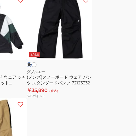
ン
ズ)
ス
ノ
ー
ボ
ホ
ブ
ワ
ー
ラ
イ
SALE
ド
ウ
ェ
ダブルエー
ド ウェア ジャ
(メンズ)スノーボード ウェア パン
ア
ケット
ツ スタンダードパンツ 72123332
パ
￥35,890
（税込）
ン
326
ポイント
ツ
ス
タ
ン
ダ