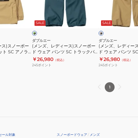
ッ
ト
ィ
ィ
ト
ジ
ー
ー
グ
ベ
72123308
ャ
ス)
ス)
リ
ー
ケ
SALE
SALE
ー
ジ
ス
ス
ュ
ッ
ノ
ノ
×
ト
ブ
ー
ー
ダブルエー
ダブルエー
ラ
72123303
ース)スノーボー
(メンズ、レディース)スノーボー
(メンズ、レディー
ボ
ボ
ッ
ット SC アノラ
ド ウェア パンツ SC トラックパ
ド ウェア パンツ S
ー
ー
ク
23307 BEIGE
ンツ 72123335 GRN/BLK
ンツ 72123335 BEI
￥26,980
￥26,980
（税込）
（税込）
ド
ド
245
ポイント
245
ポイント
ウ
ウ
ェ
ェ
ア
ア
1
パ
パ
ン
ン
ツ
ツ
SC
SC
ト
ト
ラ
ラ
セール対象
スノーボードウェア
/
メンズ
ッ
ッ