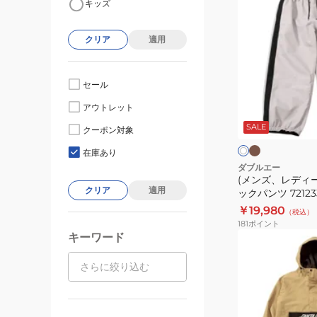
キッズ
ン
ズ、
クリア
適用
レ
デ
ィ
セール
ー
カ
オ
アウトレット
ー
ス)
フ
キ
SALE
ホ
チ
クーポン対象
ワ
ワ
ー
イ
イ
在庫あり
ト
ト
ム
ダブルエー
(メンズ、レディ
ト
クリア
適用
ックパンツ 72123
ラ
￥19,980
（税込）
ッ
181
ポイント
ク
キーワード
(メ
パ
ン
ン
ズ、
ツ
レ
72123336
デ