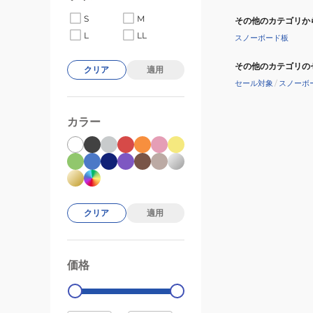
ノ
S
M
その他のカテゴリか
ラ
L
LL
スノーボード板
ッ
ク
その他のカテゴリの
クリア
適用
ジ
セール対象
/
スノーボ
ャ
ケ
カラー
ッ
ト
72123307
BEIGE
クリア
適用
価格
99000
0