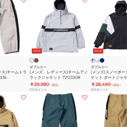
ン
ン
ズ、
ズ)
レ
ス
デ
ノ
ィ
ー
ー
ボ
カ
ブ
ホ
オ
ブ
ー
ル
ワ
ス)
ー
フ
ラ
キ
ー
イ
ッ
SALE
SALE
ホ
ッ
チ
ド
グ
ト
ト
ク
ク
ー
ウ
レ
×
×
ー
グ
ホ
ム
ェ
ダブルエー
ダブルエー
レ
ワ
ース)チームトラ
(メンズ、レディース)チームアノ
(メンズ)スノーボー
ア
ア
ー
イ
336
ラックジャケット 72123308
ケット ダートジャ
ノ
ジ
ト
72123303
￥29,980
￥28,490
（税込）
（税込）
ラ
ャ
272
ポイント
259
ポイント
ッ
ケ
(メ
(メ
ク
ッ
ン
ン
ジ
ト
ズ、
ズ、
ャ
ダ
レ
レ
ケ
ー
デ
デ