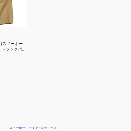
ー
ド
パ
ン
ツ
72123332
ス)スノーボー
C トラックパ
/BLK
スノーボードウェア
/
レディース