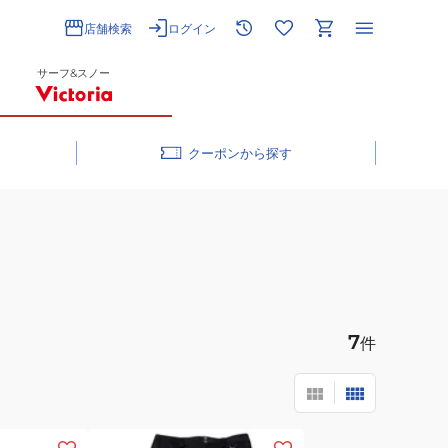
店舗検索
ログイン
サーフ&スノー
クーポン
7
件
(メ