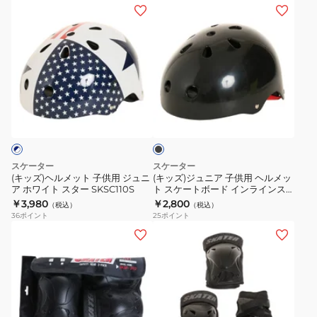
ロ
ッ
(キ
(キ
SKSP201-
テ
ト
ッ
ッ
S
ク
ス
ズ)
ズ)
タ
ケ
ヘ
ジ
ー
ー
ル
ュ
ト
メ
ニ
ブ
ボ
ッ
ア
ラ
ー
ト
子
ッ
ド
ク
子
供
イ
供
用
スケーター
スケーター
ン
用
ヘ
(キッズ)ヘルメット 子供用 ジュニ
(キッズ)ジュニア 子供用 ヘルメッ
ラ
ア ホワイト スター SKSC110S
ト スケートボード インラインス
ジ
ル
ケート SKSC110BK
￥3,980
￥2,800
イ
（税込）
（税込）
ュ
メ
36
ポイント
25
ポイント
ン
ニ
ッ
(メ
(メ
ス
ア
ト
ン
ン
ケ
ホ
ス
ズ、
ズ、
ー
ワ
ケ
レ
レ
ト
イ
ー
デ
デ
SKSC110H
ト
ト
ィ
ィ