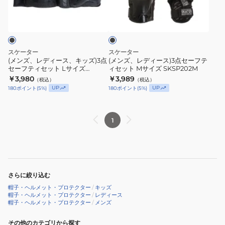
ブ
ス
ボ
ー
ー
ラ
タ
ー
ス、
ス)3
ッ
ー
ド
ク
キ
点
SKSC110S
イ
ッ
セ
スケーター
スケーター
ン
ズ)3
ー
(メンズ、レディース、キッズ)3点
(メンズ、レディース)3点セーフテ
ラ
セーフティセット Lサイズ
ィセット Mサイズ SKSP202M
点
フ
SKSP202L-
￥3,980
￥3,989
イ
（税込）
（税込）
セ
テ
UP
UP
180
ポイント
(
5
%)
180
ポイント
(
5
%)
ン
ー
ィ
ス
フ
セ
ケ
テ
ッ
1
ー
ィ
ト
ト
セ
M
SKSC110BK
ッ
サ
ト
イ
さらに絞り込む
L
ズ
帽子・ヘルメット・プロテクター
/
キッズ
サ
SKSP202M
帽子・ヘルメット・プロテクター
/
レディース
イ
帽子・ヘルメット・プロテクター
/
メンズ
ズ
その他のカテゴリから探す