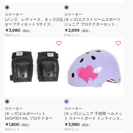
ツ
ド
ク
キ
ー
ニ
ブ
ッ
ム
スケーター
スケーター
ー
ラ
ズ)3
ス
(メンズ、レディース、キッズ)3点
(キッズ)エクストリームスポーツ
パ
ッ
セーフティセット Sサイズ
ジュニア プロテクターセット
点
ポ
SKSP202-S
SKSP201-S
￥3,980
￥2,999
ッ
ク
（税込）
（税込）
セ
ー
36
ポイント
27
ポイント
ト
SKSC110BK-
ー
ツ
(キ
(キ
SKSP401-
フ
ジ
ッ
ッ
ML
テ
ュ
ズ)
ズ)
ィ
ニ
エ
ジ
セ
ア
ル
ュ
ッ
プ
ボ
ニ
パ
ト
ロ
ー
ア
ー
S
テ
パ
子
プ
サ
ク
ル
ッ
供
イ
タ
ト
用
スケーター
スケーター
ズ
ー
SKSP301-
ヘ
(キッズ)エルボーパット
(キッズ)ジュニア 子供用 ヘルメッ
SKSP202-
セ
SKSP301-ML プロテクター
ト スケートボード インラインス
ML
ル
ケート SKSC110H
￥1,800
￥3,980
S
ッ
（税込）
（税込）
プ
メ
16
ポイント
36
ポイント
ト