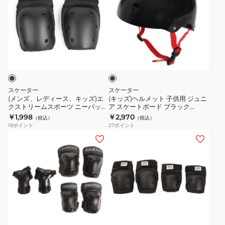
ズ、
ズ)
レ
ヘ
デ
ル
ィ
メ
ブ
ー
ッ
ラ
ス、
ト
ッ
ク
キ
子
ッ
供
スケーター
スケーター
ズ)
用
(メンズ、レディース、キッズ)エ
(キッズ)ヘルメット 子供用 ジュニ
クストリームスポーツ ニーパット
ア スケートボード ブラック
エ
ジ
SKSP401-ML
SKSC110BK-
￥1,998
￥2,970
（税込）
（税込）
ク
ュ
18
ポイント
27
ポイント
ス
ニ
(メ
(キ
ト
ア
ン
ッ
リ
ス
ズ、
ズ)
ー
ケ
レ
エ
ム
ー
デ
ク
ス
ト
ィ
ス
ブ
ポ
ボ
ー
ト
ラ
ー
ー
ス、
リ
ッ