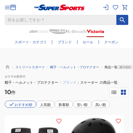
さらに絞り込む
スポーツ・カテゴリ
ブランド
セール
クーポン
ストリートスポーツ
帽子・ヘルメット・プロテクター
商品一覧
絞り込み
おすすめ
順表示
帽子・ヘルメット・プロテクター
/
ブランド
スケーター
の商品一覧
10
件
おすすめ順
人気順
新着順
安い順
高い順
(メ
(キ
ン
ッ