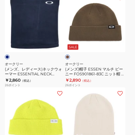
FOS901862-
ニ
ー
ン
ン
279
ー
サ
ズ、
ズ)
ニ
FOS900707-
イ
レ
帽
ッ
68S
ズ
デ
子
ト
ピ
ィ
ESSEN
ブ
帽
ン
ー
マ
ラ
カ
ク
ス)
ル
ウ
SALE
ー
ン
ネ
チ
キ
ッ
ビ
オークリー
オークリー
ク
ー
(メンズ、レディース)ネックウォ
(メンズ)帽子 ESSEN マルチ ビー
ーマー ESSENTIAL NECK
ニー FOS901861-83C ニット帽 ブ
ウ
ニ
WARMER FA 25.0 ネイビー 紺
ラウン
￥2,860
￥2,890
（税込）
（税込）
ォ
ー
FOS902207-6AC 防寒小物 防寒
26
ポイント
26
ポイント
対策 ロゴ
ー
FOS901861-
(メ
(メ
マ
83C
ン
ン
ー
ニ
ズ)
ズ)
ESSENTIAL
ッ
帽
ニ
NECK
ト
子
ッ
WARMER
帽
ESSEN
ト
ア
FA
ブ
シ
キ