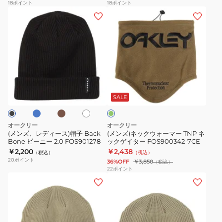
ー
ー
18
ポイント
18
ポイント
ジ
(メ
(メ
ニ
ニ
ュ
ン
ン
ー
ー
ズ、
ズ)
FOS900707-
FOS900707-
レ
ネ
32F
7CE
デ
ッ
ィ
ク
タ
カ
ア
オ
ー
ウ
ー
イ
リ
キ
ス)
ォ
ボ
ー
SALE
リ
ブ
帽
ー
ー
子
マ
オークリー
オークリー
Back
ー
(メンズ、レディース)帽子 Back
(メンズ)ネックウォーマー TNP ネ
Bone ビーニー 2.0 FOS901278
ックゲイター FOS900342-7CE
Bone
TNP
￥2,200
￥2,438
（税込）
（税込）
ビ
ネ
20
ポイント
36%OFF
￥3,850
（税込）
ー
ッ
22
ポイント
(メ
(メ
ニ
ク
ン
ン
ー
ゲ
ズ)
ズ)
2.0
イ
帽
帽
FOS901278
タ