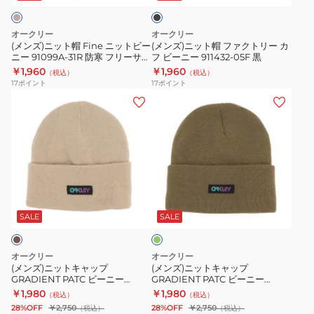
サ
ー
ク
ニ
ァ
イ
サ
ッ
ク
オークリー
オークリー
ズ
イ
ト
ト
(メンズ)ニット帽 Fine ニットビー
(メンズ)ニット帽 ファクトリー カ
ベ
ズ
ニー 91099A-31R 防寒 フリーサイ
フ ビーニー 911432-05F 黒
ビ
リ
ズ ベージュ
￥1,960
￥1,960
ー
（税込）
（税込）
ー
ー
17
ポイント
17
ポイント
ジ
ニ
カ
(メ
(メ
ュ
ー
フ
ン
ン
91099A-
ビ
ズ)
ズ)
31R
ー
ニ
ニ
防
ニ
ッ
ッ
寒
ー
ト
ト
オ
フ
911432-
キ
キ
リ
リ
05F
ャ
ャ
ー
SALE
SALE
ー
黒
ブ
ッ
ッ
サ
プ
プ
オークリー
オークリー
イ
GRADIENT
GRADIENT
(メンズ)ニットキャップ
(メンズ)ニットキャップ
ズ
GRADIENT PATC ビーニー
GRADIENT PATC ビーニー
PATC
PATC
FOS900707-32F
FOS900707-7CE
￥1,980
￥1,980
ベ
（税込）
（税込）
ビ
ビ
28%OFF
￥2,750
28%OFF
￥2,750
（税込）
（税込）
ー