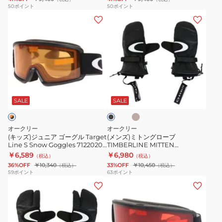
Frame
ー
50
ポイント
50
ポイント
(キ
(メ
2.0
グ
ッ
ン
PRO
ル
ズ)
ズ)
M
メ
ジ
ミ
オ
ガ
ュ
ト
ー
ネ
ニ
ン
フ
対
ベ
ブ
ア
グ
レ
応
ー
ラ
ジ
ゴ
ロ
ー
O-
ッ
SALE
SALE
ュ
ク
ー
ー
ム
Frame
グ
ブ
oo7125-
2.0
オークリー
オークリー
ル
TIMBERLINE
0300
PRO
(キッズ)ジュニア ゴーグル Target
(メンズ)ミトングローブ
Line S Snow Goggles 71220200
TIMBERLINE MITTEN
Target
MITTEN
S
ブラック スキー スノーボード
FOS901939
￥6,589
￥6,980
（税込）
（税込）
Line
FOS901939
オ
36%OFF
￥10,340
33%OFF
￥10,450
（税込）
（税込）
S
ー
59
ポイント
63
ポイント
(メ
(レ
Snow
フ
ン
デ
Goggles
レ
ズ)
ィ
71220200
ー
ミ
ー
ブ
ム