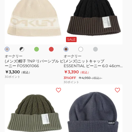
ズ)
ズ)
ト
MULTI
帽
ニ
帽
BEANIE
子
ッ
グ
FA
TNP
ト
リ
24.0
オ
レ
グ
ブ
ホ
ブ
リ
キ
ー
ラ
リ
ッ
レ
ワ
ラ
ー
ド
ー
バ
ャ
イ
ン
イ
ウ
SALE
ブ
ト
ン
ー
ッ
ト
シ
プ
グ
オークリー
オークリー
ブ
ESSENTIAL
レ
(メンズ)帽子 TNP リバーシブル ビ
(メンズ)ニットキャップ
ーニー FOS901066
ESSENTIAL ビーニー 6.0 46cm
ル
ビ
ー
FOS902254 ニット帽 防寒
￥3,300
￥3,390
（税込）
（税込）
ビ
ー
FOS901861-
30
ポイント
31%OFF
￥4,950
（税込）
ー
ニ
68S
30
ポイント
(メ
(メ
ニ
ー
防
ン
ン
ー
6.0
寒
ズ)
ズ)
FOS901066
46cm
小
ニ
帽
FOS902254
物
ッ
子
ニ
防
ト
FGL
ッ
寒
ブ
キ
ビ
ト
対