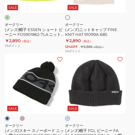
イ
25.0
ラ
ョ
ャ
SALE
SALE
ボ
ネ
ウ
リ
ー
ッ
ー
イ
ン
ト
プ
オークリー
オークリー
ビ
ビ
FINE
(メンズ)帽子 ESSEN ショート ビ
(メンズ)ニットキャップ FINE
ー
ーニー FOS901862-7LA ニット帽
KNIT HAT 91099A-68S
ー
KNIT
イエロー
￥2,890
￥2,890
紺
（税込）
（税込）
ニ
HAT
26
ポイント
12%OFF
￥3,300
（税込）
FOS902207-
ー
91099A-
26
ポイント
6AC
(メ
(メ
FOS901862-
68S
防
ン
ン
7LA
寒
ズ)
ズ)
ニ
小
ス
帽
ッ
物
キ
子
ト
防
ー
FGL
帽
サ
ダ
寒
ス
ビ
イ
ー
対
ノ
ー
エ
ク
SALE
SALE
策
グ
ー
ニ
ロ
レ
ロ
ボ
ー
ー
ー
オークリー
オークリー
ゴ
ー
FA
(メンズ)スキー スノーボード ニッ
(メンズ)帽子 FGL ビーニー FA