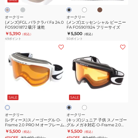
ッ
ン
ワ
ク
Fa
ャ
ー
イ
24.0
ル
サ
ト
オークリー
オークリー
FOS901872
ビ
イ
(メンズ)FGL バラクラバ Fa 24.0
(メンズ)エッセンシャル ビーニー
FOS901872 吸汗 速乾
FA FOS901924 フリーサイズ
吸
ー
ズ
￥5,390
￥5,500
（税込）
（税込）
汗
ニ
49
ポイント
50
ポイント
速
ー
(レ
(キ
乾
FA
デ
ッ
FOS901924
ィ
ズ)
フ
ー
ジ
リ
ス)
ュ
ー
ス
ニ
ホ
ブ
サ
ノ
ア
ワ
ラ
イ
ー
子
イ
ッ
SALE
SALE
ト
ズ
ク
ゴ
供
ー
ス
オークリー
オークリー
グ
ノ
(レディース)スノーゴーグル O-
(キッズ)ジュニア 子供 スノーゴー
Frame 2.0 PRO M オーフレーム
グル メガネ対応 O-Frame 2.0
ル
ー
oo7125-0300
PRO S オーフレーム OO7126
￥5,500
￥5,500
（税込）
（税込）
O-
ゴ
41%OFF
￥9,460
41%OFF
￥9,460
（税込）
（税込）