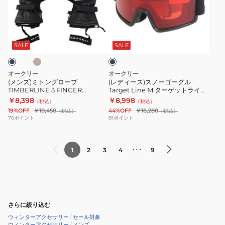
ト
ス)
ラ
OO7126
ン
ス
ッ
ベ
ブ
グ
ノ
ク
ラ
ロ
ー
ス
ッ
SALE
SALE
ク
ー
ゴ
キ
ブ
ー
ー
オークリー
オークリー
TIMBERLINE
グ
ス
(メンズ)ミトングローブ
(レディース)スノーゴーグル
TIMBERLINE 3 FINGER
Target Line M ターゲットライン
3
ル
ノ
FOS901938
oo7121-1700
￥8,398
￥8,998
（税込）
（税込）
FINGER
Target
ー
19%OFF
￥10,450
44%OFF
￥16,280
（税込）
（税込）
FOS901938
Line
ボ
76
ポイント
81
ポイント
M
ー
タ
ド
･･･
1
2
3
4
9
ー
ゲ
ッ
ト
ラ
さらに絞り込む
イ
ウィンターアクセサリー
/
セール対象
ン
ウィンターアクセサリー
/
メンズ