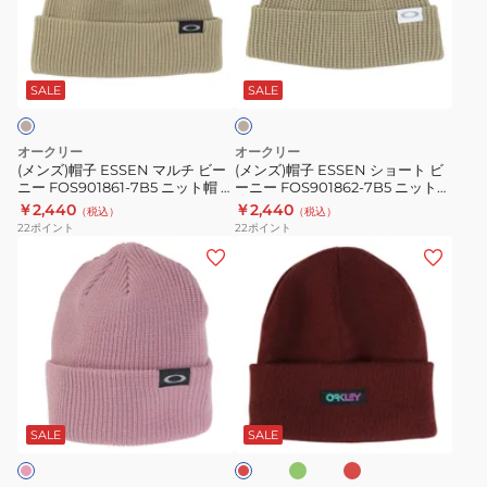
子
子
ー
ESSEN
ESSEN
FOS900342-
ベ
マ
シ
7CE
ー
ル
ョ
ジ
SALE
SALE
ュ
チ
ー
ビ
ト
オークリー
オークリー
ー
ビ
(メンズ)帽子 ESSEN マルチ ビー
(メンズ)帽子 ESSEN ショート ビ
ニー FOS901861-7B5 ニット帽 ベ
ーニー FOS901862-7B5 ニット帽
ニ
ー
ージュ
ベージュ
￥2,440
￥2,440
（税込）
（税込）
ー
ニ
22
ポイント
22
ポイント
FOS901861-
ー
(メ
(メ
7B5
FOS901862-
ン
ン
ニ
7B5
ズ、
ズ)B1B
ッ
ニ
レ
GRADIENT
ト
ッ
デ
ビ
帽
ト
ィ
ー
グ
ロ
エ
ベ
帽
ー
ニ
リ
ー
ン
ー
ベ
ー
ズ
ス)
ー
ジ
SALE
SALE
ン
ジ
ー
ニ
FOS900707
ュ
ジ
ッ