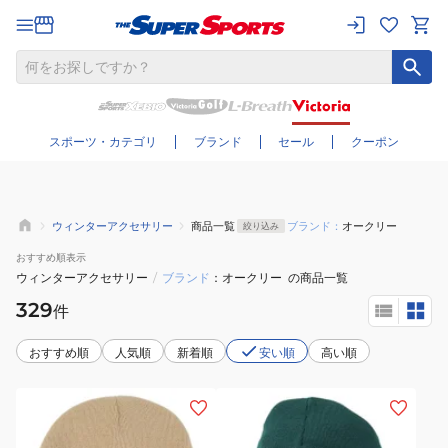
さらに絞り込む
スポーツ・カテゴリ
ブランド
セール
クーポン
ウィンターアクセサリー
商品一覧
ブランド：
オークリー
絞り込み
おすすめ
順表示
ウィンターアクセサリー
/
ブランド
オークリー
の商品一覧
329
件
おすすめ順
人気順
新着順
安い順
高い順
(メ
(メ
ン
ン