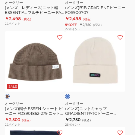
オークリー
オークリー
ュ
ト
(メンズ、レディース)ニット帽
(メンズ)B1B GRADIENT ビーニー
ESSENTIAL マルチビーニー FA
FOS900707
帽
23.0 FOS901609-42E 防寒 フリ
￥2,498
￥2,498
（税込）
（税込）
ESSENTIAL
ーサイズ ピンク
22
ポイント
9%OFF
￥2,750
（税込）
マ
22
ポイント
(メ
(メ
ル
ン
ン
チ
ズ)
ズ)
ビ
帽
ニ
ー
子
ッ
ニ
ESSEN
ト
ー
ラ
シ
キ
FA
イ
ョ
ャ
23.0
ト
SALE
ブ
ー
ッ
FOS901609-
ル
ト
プ
42E
ー
オークリー
オークリー
ビ
GRADIENT
防
(メンズ)帽子 ESSEN ショート ビ
(メンズ)ニットキャップ
ーニー FOS901862-279 ニット帽
GRADIENT PATC ビーニー
ー
PATC
寒
カーキ
FOS900707-68S
￥2,500
￥2,750
（税込）
（税込）
ニ
ビ
フ
22
ポイント
25
ポイント
ー
ー
リ
(メ
(メ