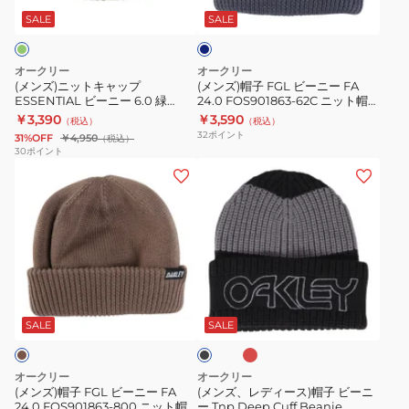
ル
ャ
ー
帽
策
ー
SALE
SALE
グ
ッ
ニ
防
レ
プ
ー
寒
ー
オークリー
オークリー
ESSENTIAL
FA
(メンズ)ニットキャップ
(メンズ)帽子 FGL ビーニー FA
ESSENTIAL ビーニー 6.0 緑
24.0 FOS901863-62C ニット帽
ビ
24.0
46cm FOS902254-83C ニット帽
ブルーグレー
￥3,390
￥3,590
（税込）
（税込）
ー
FOS901863-
防寒
32
ポイント
31%OFF
￥4,950
（税込）
ニ
62C
30
ポイント
(メ
(メ
ー
ニ
ン
ン
6.0
ッ
ズ)
ズ、
緑
ト
帽
レ
46cm
帽
子
デ
FOS902254-
ブ
FGL
ィ
83C
ル
ラ
ブ
ビ
ー
ニ
ー
ズ
ラ
ベ
ー
ス)
ッ
グ
ッ
SALE
SALE
リ
ク
ニ
帽
ト
レ
ー
ー
子
帽
ー
オークリー
オークリー
FA
ビ
防
(メンズ)帽子 FGL ビーニー FA
(メンズ、レディース)帽子 ビーニ
24.0 FOS901863-800 ニット帽
ー Tnp Deep Cuff Beanie