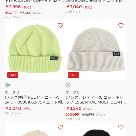
ト帽 FACTORY CUFF 911432 ビ
24.0 FOS901863-01N ニット帽
ド
24.0
ーニー ニットキャップ
ダークグレー
￥2,998
￥3,040
（税込）
（税込）
ニ
FOS901863-
27
ポイント
9%OFF
￥3,300
（税込）
ッ
01N
27
ポイント
(メ
(メ
ト
ニ
ン
ン
帽
ッ
ズ)
ズ、
FACTORY
ト
帽
レ
CUFF
帽
子
デ
911432
ダ
FGL
ィ
ビ
ー
ラ
ビ
ー
ー
ク
イ
ー
ス)
ニ
グ
ト
SALE
SALE
グ
ニ
ニ
ー
レ
レ
ー
ッ
ニ
ー
ー
オークリー
オークリー
FA
ト
ッ
(メンズ)帽子 FGL ビーニー FA
(メンズ、レディース)ニットキャ
24.0 FOS901863-79K ニット帽
ップ ESSENTIAL MULTI BEANIE
24.0
キ
ト
グリーン
FA 24.0 ライトグレー
￥3,040
￥3,240
（税込）
（税込）
FOS901863-
ャ
キ
FOS901861-68S 防寒小物 防寒対
27
ポイント
20%OFF
￥4,070
（税込）
策
79K
ッ
ャ
29
ポイント
(メ
(メ
ニ
プ
ッ
ン
ン
ッ
ESSENTIAL
プ