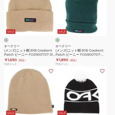
ズ)
ズ)
ニ
ニ
ッ
ッ
ト
ト
グ
帽
帽
リ
B1B
B1B
ー
SALE
SALE
ン
Gradient
Gradient
Patch
Patch
オークリー
オークリー
ビ
ビ
(メンズ)ニット帽 B1B Gradient
(メンズ)ニット帽 B1B Gradient
Patch ビーニー FOS900707-31R
Patch ビーニー FOS900707-
ー
ー
防寒 フリーサイズ ベージュ
7BC 防寒 緑 フリーサイズ
￥1,690
￥1,890
（税込）
（税込）
ニ
ニ
15
ポイント
17
ポイント
ー
ー
(メ
(メ
FOS900707-
FOS900707-
ン
ン
31R
7BC
ズ)
ズ)
防
防
ニ
ニ
寒
寒
ッ
ッ
フ
緑
ト
ト
ブ
リ
フ
帽
帽
ラ
ー
リ
Fine
フ
ッ
SALE
SALE