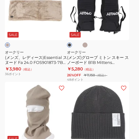
ダ
760
レ
グ
ー
ダ
デ
ロ
ク
ー
ィ
ー
ベ
ブ
グ
ク
ー
ブ
ー
ラ
レ
グ
ジ
ス)Essential
ミ
ッ
SALE
SALE
ュ
ー
リ
ク
ス
ト
フ
ー
ヌ
ン
オークリー
オークリー
リ
ン
ー
ス
(メンズ、レディース)Essential ス
(メンズ)グローブ ミトン スキー ス
ー
フ
ヌード Fa 24.0 FOS901873-7B5
ノーボード B1B Mittens
ド
キ
ベージュ フリーサイズ
FOS901289
￥3,980
￥5,280
サ
リ
（税込）
（税込）
Fa
ー
36
ポイント
26%OFF
￥7,150
（税込）
イ
ー
24.0
ス
48
ポイント
ズ
サ
(メ
(メ
FOS901873-
ノ
イ
ン
ン
7B5
ー
ズ
ズ)FGL
ズ)
ベ
ボ
バ
エ
ー
ー
ラ
ッ
ジ
ド
ク
セ
ュ
B1B
ダ
ブ
オ
ブ
ラ
ン
フ
Mittens
ラ
フ
ラ
ウ
バ
シ
ホ
リ
FOS901289
SALE