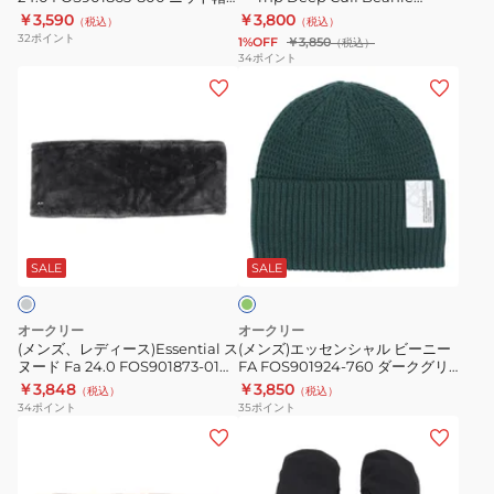
24.0
ー
寒
ブラウン
FOS901285
￥3,590
￥3,800
（税込）
（税込）
FOS901863-
ニ
32
ポイント
1%OFF
￥3,850
（税込）
800
ー
34
ポイント
(メ
(メ
ニ
Tnp
ン
ン
ッ
Deep
ズ、
ズ)
ト
Cuff
レ
エ
帽
Beanie
デ
ッ
ブ
FOS901285
ィ
セ
ラ
ダ
ー
ン
ウ
ー
ス)Essential
シ
ン
ク
SALE
SALE
グ
ス
ャ
リ
ヌ
ル
ー
オークリー
オークリー
ン
ー
ビ
(メンズ、レディース)Essential ス
(メンズ)エッセンシャル ビーニー
ヌード Fa 24.0 FOS901873-01N
FA FOS901924-760 ダークグリ
ド
ー
ダークグレー フリーサイズ
ーン フリーサイズ
￥3,848
￥3,850
（税込）
（税込）
Fa
ニ
34
ポイント
35
ポイント
24.0
ー
(メ
(メ
FOS901873-
FA
ン
ン
01N
FOS901924-
ズ、
ズ)