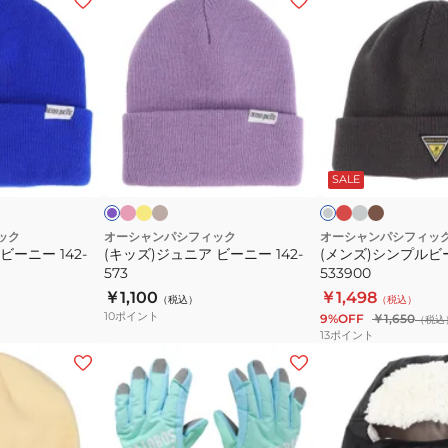
ッ
ン
ズ)
ズ)
ジ
シ
ュ
ン
ニ
プ
ア
ル
ピ
フ
ベ
エ
グ
カ
パ
チ
ン
ラ
ー
ン
レ
ー
ビ
ビ
ー
ャ
ク
ッ
ジ
ジ
ー
キ
プ
コ
プ
SALE
ー
ー
シ
ュ
ー
ル
ニ
ニ
ュ
ル
グ
ー
ー
ック
オーシャンパシフィック
オーシャンパシフィッ
レ
ビーニー 142-
(キッズ)ジュニア ビーニー 142-
(メンズ)シンプルビ
142-
533900
ー
573
533900
573
￥1,100
￥1,498
（税込）
（税込）
10
ポイント
9%OFF
￥1,650
（税込
13
ポイント
(キ
(キ
ッ
ッ
ズ)
ズ)SEVEN2
ジ
防