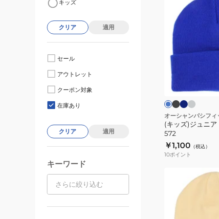
キッズ
ッ
ズ)
クリア
適用
ジ
ュ
ニ
セール
ア
ブ
ネ
ラ
ブ
アウトレット
ラ
イ
イ
ビ
ル
ッ
ビ
ト
ー
ー
クーポン対象
ク
ー
グ
ル
ニ
レ
在庫あり
ー
イ
ー
オーシャンパシフィ
エ
(キッズ)ジュニア 
142-
ロ
クリア
適用
572
ー
572
￥1,100
（税込）
10
ポイント
キーワード
(メ
ン
ズ)
ニ