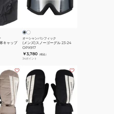
ボ
ノ
ー
ー
ド
ゴ
ホ
ブ
ス
ワ
ー
ラ
イ
ノ
グ
ー
ル
グ
23-
ク
オーシャンパシフィック
 防寒キャップ
(メンズ)スノーゴーグル 23-24
ロ
24
OPX917
ー
OPX917
￥3,780
（税込）
ブ
34
ポイント
143521
(レ
デ
ィ
ー
ス)
ウ
イ
ブ
ン
ラ