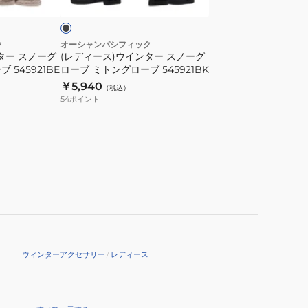
タ
ー
ス
ク
オーシャンパシフィック
ター スノーグ
(レディース)ウインター スノーグ
ノ
 545921BE
ローブ ミトングローブ 545921BK
ー
￥5,940
（税込）
グ
54
ポイント
ロ
ー
ブ
ミ
ト
ン
グ
ロ
ー
ウィンターアクセサリー
/
レディース
ブ
545921BK