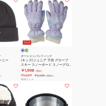
ッ
ズ)
ジ
ュ
ニ
ア
ミ
パ
ン
子
ー
ト
SALE
供
グ
ロ
ク
オーシャンパシフィック
ーニー
(キッズ)ジュニア 子供 グローブ
ー
スキー スノーボード スノーグロ
ブ
ーブ 143521
￥1,998
（税込）
ス
17%OFF
￥2,420
）
（税込）
キ
18
ポイント
ー
(メ
ス
ン
ノ
ズ)
ー
ス