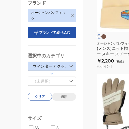
ッ
ブランド
ト
オーシャンパシフィッ
帽
カ
オ
ク
ー
キ
フ
キ
ホ
ャ
ワ
ン
ブランドで絞り込む
ッ
イ
×
ト
ブ
プ
オーシャンパシフィ
ル
(メンズ)ニット帽
ビ
ー
ー スキー スノーボ
選択中のカテゴリ
ー
￥2,200
（税込）
ニ
ウィンターアクセサリー
20
ポイント
ー
ス
(レ
（未選択）
キ
デ
ー
ィ
クリア
適用
ス
ー
ノ
ス)
ー
ス
サイズ
ボ
ノ
ブ
ベ
ー
ラ
ー
ー
SS
S