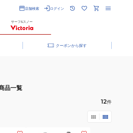
店舗検索
ログイン
サーフ&スノー
クーポン
商品一覧
12
件
(キ