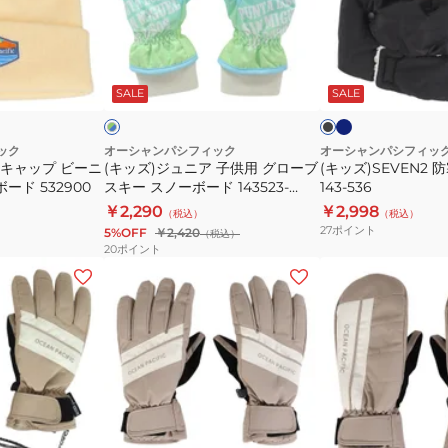
ュ
寒
ニ
キ
ア
ャ
ネ
ブ
グ
イ
子
ッ
ラ
リ
ビ
ッ
ッ
SALE
SALE
ー
供
プ
ー
ト
ク
ク
用
143-
グ
536
ック
オーシャンパシフィック
オーシャンパシフィッ
 キャップ ビーニ
(キッズ)ジュニア 子供用 グローブ
(キッズ)SEVEN2
ロ
ード 532900
スキー スノーボード 143523-
143-536
ー
MNT
￥2,290
￥2,998
（税込）
（税込）
ブ
27
ポイント
5%OFF
￥2,420
（税込）
ス
20
ポイント
キ
(レ
(レ
ー
デ
デ
ス
ィ
ィ
ノ
ー
ー
ー
ス)
ス)
ボ
ウ
ウ
ー
ィ
イ
ベ
ベ
ド
ン
ン
ー
ー