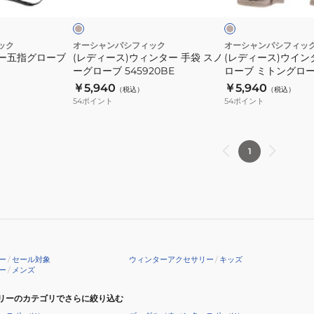
ジ
ジ
ッ
143523-
タ
タ
ュ
ク
MNT
ー
ー
手
ス
ック
オーシャンパシフィック
オーシャンパシフィッ
ノー五指グローブ
(レディース)ウィンター 手袋 スノ
(レディース)ウイン
袋
ノ
ーグローブ 545920BE
ローブ ミトングローブ
ス
ー
￥5,940
￥5,940
（税込）
（税込）
ノ
グ
54
ポイント
54
ポイント
ー
ロ
グ
ー
ロ
ブ
1
ー
ミ
ブ
ト
545920BE
ン
グ
ロ
ー
ー
/
セール対象
ウィンターアクセサリー
/
キッズ
ブ
ー
/
メンズ
545921BE
リーのカテゴリでさらに絞り込む