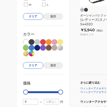
ッ
ジ
ド
五
ク
M
L
ュ
ュ
532900
指
グ
オーシャンパシフィ
クリア
適用
(レディース)ス
ロ
544920
ー
￥5,940
（税込）
ブ
カラー
54
ポイント
544920
クリア
適用
さらに絞り込む
価格
99000
0
ウィンターアクセサリ
ウィンターアクセサリ
ウィンターアクセサ
～
円