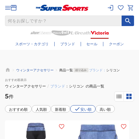
さらに絞り込む
スポーツ・カテゴリ
ブランド
セール
クーポン
ウィンターアクセサリー
商品一覧
ブランド：
シリコン
絞り込み
おすすめ
順表示
ウィンターアクセサリー
/
ブランド
シリコン
の商品一覧
5
件
おすすめ順
人気順
新着順
安い順
高い順
(キ
(メ
ッ
ン