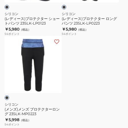
ク
ク
ク
ク
タ
タ
タ
シリコン
シリコン
ー
ー
ー
(レディース)プロテクター ショー
(レディース)プロテクター ロング
パ
トパンツ 23SLK-LP0123
パンツ 23SLK-LP0223
シ
ロ
￥5,980
￥5,980
ン
（税込）
（税込）
ョ
ン
54
ポイント
54
ポイント
ツ
ー
グ
(メ
ロ
ト
パ
ン
ン
パ
ン
ズ)
グ
ン
ツ
メ
23SLK-
ツ
23SLK-
ン
JP0123
23SLK-
LP0223
ズ
LP0123
プ
ロ
テ
ク
シリコン
タ
(メンズ)メンズ プロテクターロン
グ 23SLK-MP0223
ー
￥5,998
（税込）
ロ
54
ポイント