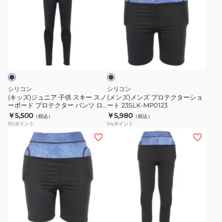
ズ)
ズ)
ジ
メ
ュ
ン
ニ
ズ
ブ
ア
プ
ラ
子
ロ
ッ
ク
供
テ
ス
ク
シリコン
シリコン
キ
タ
(キッズ)ジュニア 子供 スキー スノ
(メンズ)メンズ プロテクターショ
ーボード プロテクター パンツ ロ
ート 23SLK-MP0123
ー
ー
ング 23SLK-JP0123
￥5,500
￥5,980
（税込）
（税込）
ス
シ
50
ポイント
54
ポイント
ノ
ョ
(レ
(レ
ー
ー
デ
デ
ボ
ト
ィ
ィ
ー
23SLK-
ー
ー
ド
MP0123
ス)
ス)
プ
プ
プ
ブ
ロ
ロ
ロ
ラ
テ
テ
テ
ッ