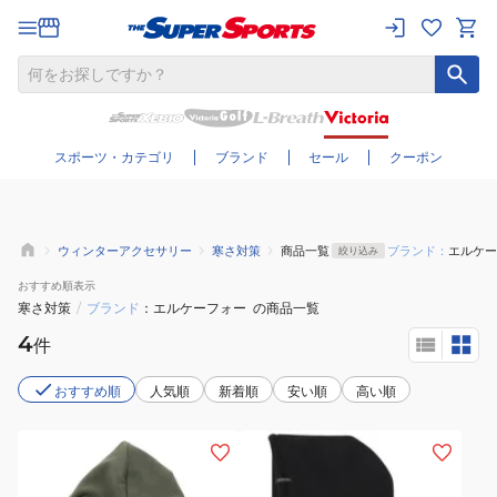
さらに絞り込む
スポーツ・カテゴリ
ブランド
セール
クーポン
ウィンターアクセサリー
寒さ対策
商品一覧
ブランド：
エルケー
絞り込み
おすすめ
順表示
寒さ対策
/
ブランド
エルケーフォー
の商品一覧
4
件
おすすめ順
人気順
新着順
安い順
高い順
(メ
(メ
ン
ン