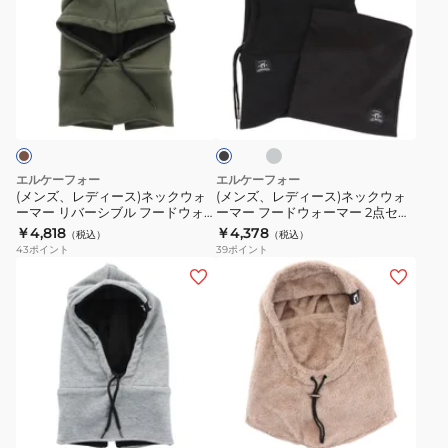
ズ、
ズ、
レ
レ
デ
デ
ィ
ィ
グ
ブ
ー
ー
レ
ラ
ー
ス)
ス)
ッ
ク
ネ
ネ
ッ
ッ
エルケーフォー
エルケーフォー
ク
ク
(メンズ、レディース)ネックウォ
(メンズ、レディース)ネックウォ
ーマー リバーシブル フードウォ
ーマー フードウォーマー 2点セッ
ウ
ウ
ーマー 22 HW06
ト 22 KWH01 KWH02
￥4,818
￥4,378
（税込）
（税込）
ォ
ォ
43
ポイント
39
ポイント
ー
ー
(メ
(メ
マ
マ
ン
ン
ー
ー
ズ、
ズ、
リ
フ
レ
レ
バ
ー
デ
デ
ー
ド
ィ
ィ
ブ
ベ
シ
ウ
ー
ー
ラ
ー
ブ
ォ
ッ
ス)
ス)
ジ