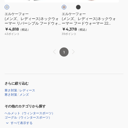
ク
ル
ー
ュ
ネ
ネ
フ
マ
ッ
ッ
エルケーフォー
エルケーフォー
ー
ー
ク
ク
(メンズ、レディース)ネックウォ
(メンズ、レディース)ネックウォ
ド
2
ーマー リバーシブル フードウォ
ーマー フードウォーマー 22
ウ
ウ
ーマー 22 HW02
MO02 MO04
￥4,818
￥4,378
ウ
点
（税込）
（税込）
ォ
ォ
43
ポイント
39
ポイント
ォ
セ
ー
ー
ー
ッ
マ
マ
マ
ト
ー
ー
1
ー
22
リ
フ
22
KWH01
バ
ー
HW06
KWH02
ー
ド
シ
ウ
さらに絞り込む
ブ
ォ
寒さ対策
/
レディース
ル
ー
寒さ対策
/
メンズ
フ
マ
ー
その他のカテゴリから探す
ー
ド
22
ヘルメット（ウィンタースポーツ）
ゴーグル（ウィンタースポーツ）
ウ
MO02
すべて表示する
ォ
MO04