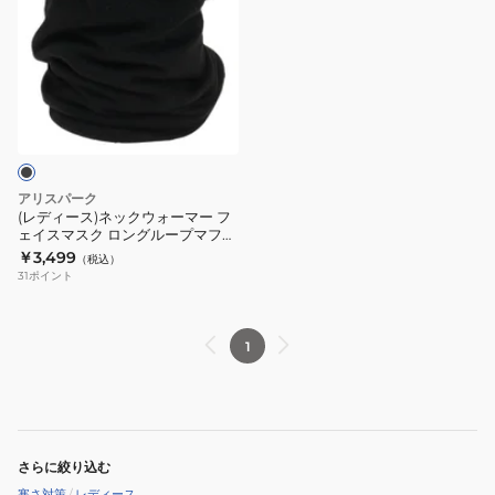
ィ
ー
ス)
ネ
ッ
ク
ウ
ォ
アリスパーク
ー
(レディース)ネックウォーマー フ
ェイスマスク ロングループマフラ
マ
ー LMR123
￥3,499
（税込）
ー
31
ポイント
フ
ェ
イ
1
ス
マ
ス
ク
さらに絞り込む
ロ
寒さ対策
/
レディース