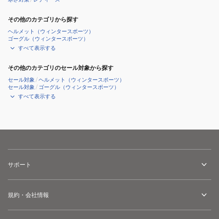
ン
グ
その他のカテゴリから探す
ル
ヘルメット（ウィンタースポーツ）
ー
ゴーグル（ウィンタースポーツ）
すべて表示する
プ
マ
その他のカテゴリのセール対象から探す
フ
セール対象
/
ヘルメット（ウィンタースポーツ）
ラ
セール対象
/
ゴーグル（ウィンタースポーツ）
すべて表示する
ー
LMR123
サポート
規約・会社情報