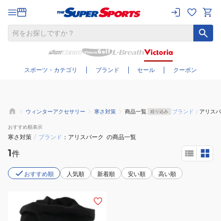
さらに絞り込む
スポーツ・カテゴリ
ブランド
セール
クーポン
ウィンターアクセサリー
寒さ対策
商品一覧
ブランド：
アリスパ
絞り込み
おすすめ
順表示
寒さ対策
/
ブランド
アリスパーク
の商品一覧
1
件
おすすめ順
人気順
新着順
安い順
高い順
(レ
デ