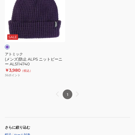
ズ)
防
止
ALPS
ニ
ッ
SALE
ト
ビ
アトミック
ー
(メンズ)防止 ALPS ニットビーニ
ー AL5114740
ニ
￥3,980
（税込）
ー
36
ポイント
AL5114740
1
さらに絞り込む
帽子
/
セール対象