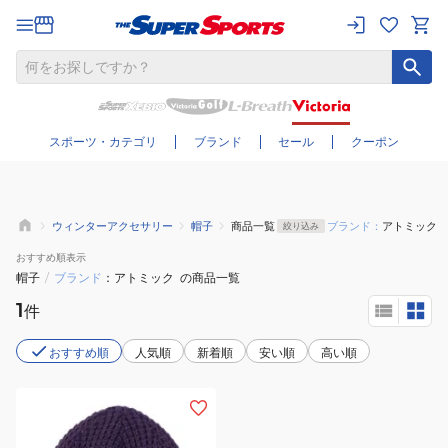
さらに絞り込む
スポーツ・カテゴリ
ブランド
セール
クーポン
ウィンターアクセサリー
帽子
商品一覧
ブランド：
アトミック
絞り込み
おすすめ
順表示
帽子
/
ブランド
アトミック
の商品一覧
1
件
おすすめ順
人気順
新着順
安い順
高い順
(メ
ン