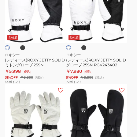
ィ
ィ
ー
ー
ス)ROXY
ス)ROXY
JETTY
JETTY
ブ
ブ
ホ
SOLID
SOLID
ラ
ワ
ッ
ミ
グ
SALE
SALE
イ
ク
ト
ト
ロ
ン
ー
ロキシー
ロキシー
グ
ブ
(レディース)ROXY JETTY SOLID
(レディース)ROXY JETTY SOLID
ミトングローブ 25SN
グローブ 25SN RGV243402
ロ
25SN
RGV243403
￥5,998
￥7,980
（税込）
（税込）
ー
RGV243402
31%OFF
￥8,800
9%OFF
￥8,800
（税込）
（税込）
ブ
54
ポイント
72
ポイント
(レ
(レ
25SN
デ
デ
RGV243403
ィ
ィ
ー
ー
ス)JETTY
ス)JETTY
SOLID
SOLID
ブ
ブ
五
ミ
ラ