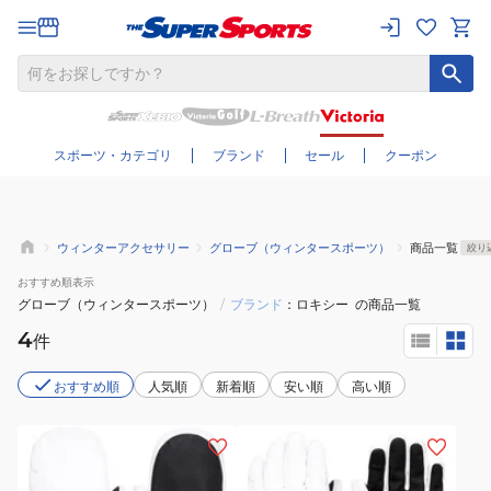
さらに絞り込む
スポーツ・カテゴリ
ブランド
セール
クーポン
ウィンターアクセサリー
グローブ（ウィンタースポーツ）
商品一覧
絞り
おすすめ
順表示
グローブ（ウィンタースポーツ）
/
ブランド
ロキシー
の商品一覧
4
件
おすすめ順
人気順
新着順
安い順
高い順
(レ
(レ
デ
デ