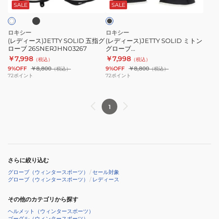
指
ト
ッ
SALE
SALE
ク
グ
ン
ロ
グ
ロキシー
ロキシー
ー
ロ
(レディース)JETTY SOLID 五指グ
(レディース)JETTY SOLID ミトン
ローブ 26SNERJHN03267
グローブ
ブ
ー
26SNERJHN03268KVJ0
￥7,998
￥7,998
（税込）
（税込）
26SNERJHN03267
ブ
9%OFF
￥8,800
9%OFF
￥8,800
（税込）
（税込）
26SNERJHN03268KVJ0
72
ポイント
72
ポイント
1
さらに絞り込む
グローブ（ウィンタースポーツ）
/
セール対象
グローブ（ウィンタースポーツ）
/
レディース
その他のカテゴリから探す
ヘルメット（ウィンタースポーツ）
ゴーグル（ウィンタースポーツ）