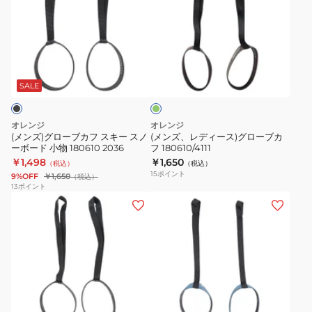
ズ)
ズ、
グ
レ
ロ
デ
ー
ィ
オ
ブ
ー
リ
カ
ス)
ー
SALE
ブ
フ
グ
ス
ロ
オレンジ
オレンジ
キ
ー
(メンズ)グローブカフ スキー スノ
(メンズ、レディース)グローブカ
ーボード 小物 180610 2036
フ 180610/4111
ー
ブ
￥1,498
￥1,650
（税込）
（税込）
ス
カ
15
ポイント
9%OFF
￥1,650
（税込）
ノ
フ
13
ポイント
(メ
(メ
ー
180610/4111
ン
ン
ボ
ズ)
ズ、
ー
グ
レ
ド
ロ
デ
小
ー
ィ
物
ブ
ブ
ー
180610
ル