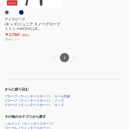
ス
SALE
ノ
ー
アイスピーク
グ
(キッズ)ジュニア スノーグローブ
ミトン HAYSVILLE
ロ
452852564990 452852564392
￥2,780
（税込）
ー
25
ポイント
ブ
ミ
ト
1
ン
HAYSVILLE
452852564990
452852564392
さらに絞り込む
グローブ（ウィンタースポーツ）
/
セール対象
グローブ（ウィンタースポーツ）
/
メンズ
グローブ（ウィンタースポーツ）
/
キッズ
その他のカテゴリから探す
ヘルメット（ウィンタースポーツ）
ゴーグル（ウィンタースポーツ）