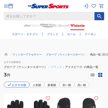
さらに絞り込む
スポーツ・カテゴリ
ブランド
セール
クーポン
ウィンターアクセサリー
グローブ（ウィンタースポーツ）
商品一覧
絞り
おすすめ
順表示
グローブ（ウィンタースポーツ）
/
ブランド
アイスピーク
の商品一覧
3
件
おすすめ順
人気順
新着順
安い順
高い順
(メ
(メ
ン
ン