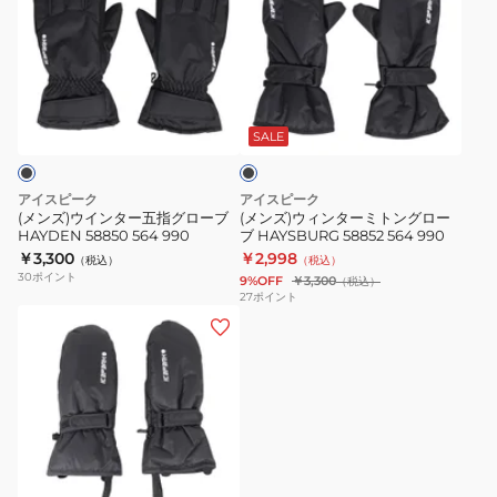
ズ)
ズ)
ウ
ウ
イ
ィ
ン
ン
ブ
タ
タ
ラ
ー
ー
ッ
SALE
ク
五
ミ
指
ト
アイスピーク
アイスピーク
グ
ン
(メンズ)ウインター五指グローブ
(メンズ)ウィンターミトングロー
HAYDEN 58850 564 990
ブ HAYSBURG 58852 564 990
ロ
グ
￥3,300
￥2,998
（税込）
（税込）
ー
ロ
30
ポイント
9%OFF
￥3,300
（税込）
ブ
ー
27
ポイント
(キ
HAYDEN
ブ
ッ
58850
HAYSBURG
ズ)
564
58852
ジ
990
564
ュ
990
ニ
ネ
ア