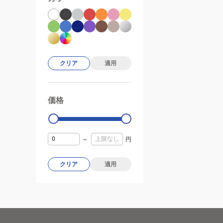
クリア
適用
価格
99000
0
～
円
クリア
適用