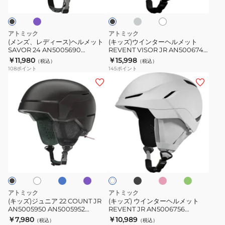
ー
ス)
ー
イ
ト
ッ
ト
ク
ヘ
ヘ
バ
ル
ル
イ
アトミック
アトミック
メ
メ
ザ
(メンズ、レディース)ヘルメット
(キッズ)ウインターヘルメット
SAVOR 24 AN5005690
REVENT VISOR JR AN5006742
ッ
ッ
ー
AN5006408
AN5006744 AN5006750
￥11,980
￥15,998
（税込）
（税込）
ト
ト
付
108
ポイント
145
ポイント
SAVOR
REVENT
き
(キ
(キ
24
VISOR
ッ
ッ
AN5005690
JR
ズ)
ズ)
AN5006408
AN5006742
ジ
ウ
AN5006744
ュ
イ
AN5006750
ニ
ン
ブ
ラ
ブ
ピ
グ
ホ
ホ
ア
タ
ル
ベ
ラ
ン
リ
ワ
ー
ン
ッ
ク
ー
22
ー
イ
ダ
ク
ン
ト
COUNT
ヘ
ー
JR
ル
アトミック
アトミック
AN5005950
メ
(キッズ)ジュニア 22 COUNT JR
(キッズ) ウインターヘルメット
AN5005950 AN5005952
REVENT JR AN5006756
AN5005952
ッ
AN5005996 AN5006436
AN5006762 AN5006764
￥7,980
￥10,989
（税込）
（税込）
AN5005996
ト