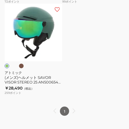
AN5006754
72
ポイント
99
ポイント
AN5006436
REVENT
(メ
JR
ン
AN5006756
ズ)
AN5006762
ヘ
AN5006764
ル
AN5006754
メ
モ
ッ
ト
SAVOR
VISOR
アトミック
STEREO
(メンズ)ヘルメット SAVOR
VISOR STEREO 25 AN5006548
25
AN5006550
￥28,490
（税込）
AN5006548
259
ポイント
AN5006550
1