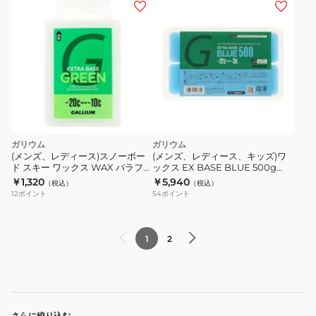
SW2260
ガリウム
ガリウム
(メンズ、レディース)スノーボー
(メンズ、レディース、キッズ)ワ
ド スキー ワックス WAX パラフィ
ックス EX BASE BLUE 500g
ン EXTRA BASE GREEN
SW2082
￥1,320
￥5,940
（税込）
（税込）
20SW2073 グリーン
12
ポイント
54
ポイント
1
2
さらに絞り込む