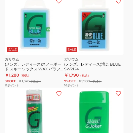
SALE
SALE
ガリウム
ガリウム
(メンズ、レディース)スノーボー
(メンズ、レディース)滑走 BLUE
ド スキー ワックス WAX パラフィ
SW2124
ン EXTRA BASE BLUE
￥1,280
￥1,790
（税込）
（税込）
21SW2074 ブルー
3%OFF
￥1,320
9%OFF
￥1,980
（税込）
（税込）
11
ポイント
16
ポイント