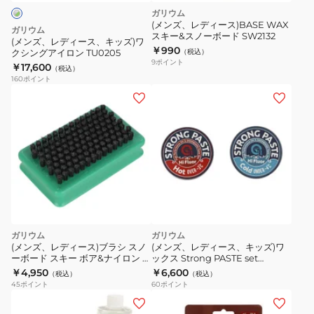
キ
ガリウム
ッ
(メンズ、レディース)BASE WAX
ガリウム
スキー&スノーボード SW2132
ズ)
(メンズ、レディース、キッズ)ワ
￥990
クシングアイロン TU0205
（税込）
ワ
9
ポイント
￥17,600
（税込）
ク
160
ポイント
シ
ン
グ
ア
イ
ロ
ン
TU0205
ガリウム
ガリウム
(メンズ、レディース)ブラシ スノ
(メンズ、レディース、キッズ)ワ
ーボード スキー ボア&ナイロン ミ
ックス Strong PASTE set
ックスブラシ TU0207 メンテナン
SW2189
￥4,950
￥6,600
（税込）
（税込）
ス
45
ポイント
60
ポイント