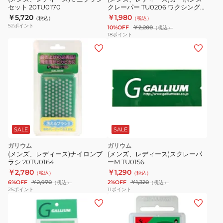
セット 20TU0170
クレーパー TU0206 ワクシング
ワックス WAX チューンナップ メ
￥5,720
￥1,980
（税込）
（税込）
ンテナンス
52
ポイント
10%OFF
￥2,200
（税込）
18
ポイント
SALE
SALE
ガリウム
ガリウム
(メンズ、レディース)ナイロンブ
(メンズ、レディース)スクレーパ
ラシ 20TU0164
ーM TU0156
￥2,780
￥1,290
（税込）
（税込）
6%OFF
￥2,970
2%OFF
￥1,320
（税込）
（税込）
25
ポイント
11
ポイント