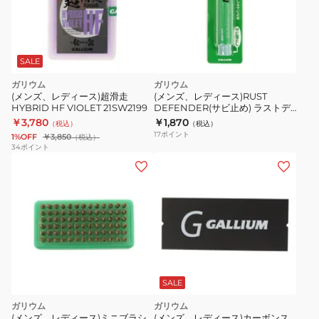
SALE
ガリウム
ガリウム
(メンズ、レディース)超滑走
(メンズ、レディース)RUST
HYBRID HF VIOLET 21SW2199
DEFENDER(サビ止め) ラストデ
ィフェンダー TU0095 チューンナ
￥3,780
￥1,870
（税込）
（税込）
ップ メンテナンス
17
ポイント
1%OFF
￥3,850
（税込）
34
ポイント
SALE
ガリウム
ガリウム
(メンズ、レディース)ミニブラシ
(メンズ、レディース)カーボンス