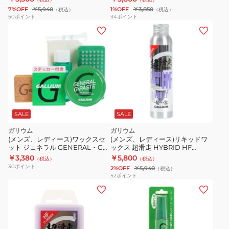
Set SX0015 全雪質対応
7%OFF
￥5,940
1%OFF
￥3,850
（税込）
（税込）
50
ポイント
34
ポイント
SALE
SALE
ガリウム
ガリウム
(メンズ、レディース)ワックスセ
(メンズ、レディース)リキッドワ
ット ジェネラル GENERAL・G
ックス 超滑走 HYBRID HF
ペースト セット SX0016
LIQUID VIOLET SW2256 60ml
￥3,380
￥5,800
（税込）
（税込）
30
ポイント
2%OFF
￥5,940
（税込）
52
ポイント