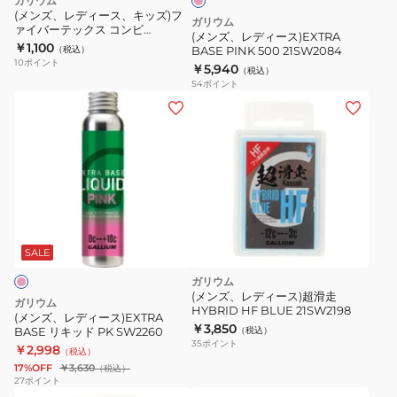
ガリウム
PINK
(メンズ、レディース、キッズ)フ
ガリウム
ァイバーテックス コンビ
500
(メンズ、レディース)EXTRA
20TU0015
￥1,100
（税込）
BASE PINK 500 21SW2084
21SW2084
10
ポイント
￥5,940
（税込）
54
ポイント
(メ
ン
ズ、
レ
デ
ィ
ー
ス)EXTRA
SALE
BASE
ガリウム
リ
(メンズ、レディース)超滑走
ガリウム
HYBRID HF BLUE 21SW2198
キ
(メンズ、レディース)EXTRA
￥3,850
BASE リキッド PK SW2260
（税込）
ッ
35
ポイント
￥2,998
（税込）
ド
17%OFF
￥3,630
（税込）
PK
27
ポイント