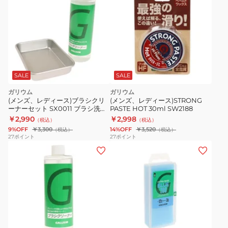
SALE
SALE
ガリウム
ガリウム
(メンズ、レディース)ブラシクリ
(メンズ、レディース)STRONG
ーナーセット SX0011 ブラシ洗浄
PASTE HOT 30ml SW2188
トレイ チューンナップ メンテナ
￥2,990
￥2,998
（税込）
（税込）
ンス スキー スノーボード
9%OFF
￥3,300
14%OFF
￥3,520
（税込）
（税込）
27
ポイント
27
ポイント