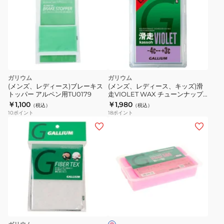
ガリウム
ガリウム
(メンズ、レディース)ブレーキス
(メンズ、レディース、キッズ)滑
トッパー アルペン用TU0179
走VIOLET WAX チューンナップ
メンテナンス ワックス 固形
￥1,100
￥1,980
（税込）
（税込）
SW2125
10
ポイント
18
ポイント
(メ
ン
ズ、
レ
デ
ィ
ピ
ー
ン
ス)EXTRA
ク
BASE