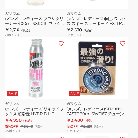
ガリウム
ガリウム
(メンズ、レディース)ブラシクリ
(メンズ、レディース)固形 ワック
ーナー 400ml SX0010 ブラシ 洗
ス スキー スノーボード EXTRA
浄 チューンナップ メンテナンス
BASE BLUE 200 21SW2078
￥2,310
￥2,530
（税込）
（税込）
スキー スノーボード
21
ポイント
23
ポイント
SALE
SALE
ガリウム
ガリウム
(メンズ、レディース)リキッドワ
(メンズ、レディース)STRONG
ックス 超滑走 HYBRID HF
PASTE 30ml SW2187 チューンナ
LIQUID PINK SW2257 60ml
ップ メンテナンス ペースト ワッ
￥4,998
￥3,480
（税込）
（税込）
クス WAX スキー スノーボード
15%OFF
￥5,940
1%OFF
￥3,520
（税込）
（税込）
45
ポイント
31
ポイント