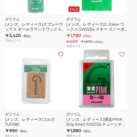
SALE
ガリウム
ガリウム
(メンズ、レディース)スプレーワ
(メンズ、レディース)G Joker ワ
ックス オールラウンドワックス
ックス SW2254 スキー スノーボ
G220 SX0012 220ml 全雪質
ード
￥2,420
￥1,780
（税込）
（税込）
22
ポイント
4%OFF
￥1,870
（税込）
16
ポイント
ガリウム
ガリウム
(メンズ、レディース)コルク
(メンズ、レディース)滑走PINK
TU0180
50g AX40 SW2126 チューンナッ
プ メンテナンス ワックス 固形 ス
￥990
￥1,980
（税込）
（税込）
キー スノーボード
9
ポイント
18
ポイント