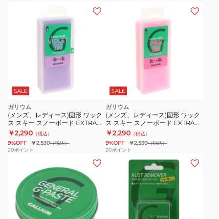
SALE
SALE
ガリウム
ガリウム
(メンズ、レディース)固形 ワック
(メンズ、レディース)固形 ワック
ス スキー スノーボード EXTRA
ス スキー スノーボード EXTRA
BASE VIOLET200 21SW2079
BASE PINK 200 21SW2080
￥2,290
￥2,290
（税込）
（税込）
9%OFF
￥2,530
9%OFF
￥2,530
（税込）
（税込）
20
ポイント
20
ポイント