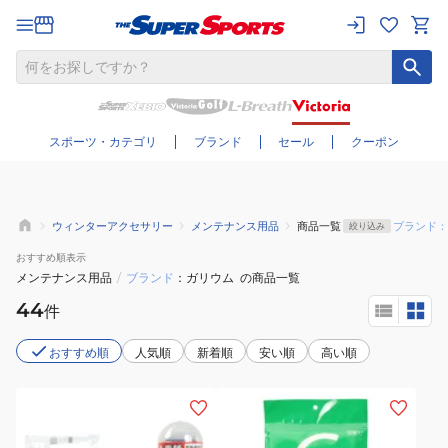
さらに絞り込む
スポーツ・カテゴリ
ブランド
セール
クーポン
ウィンターアクセサリー
メンテナンス用品
商品一覧
ブランド：
絞り込み
おすすめ
順表示
メンテナンス用品
/
ブランド
ガリウム
の商品一覧
44
件
おすすめ順
人気順
新着順
安い順
高い順