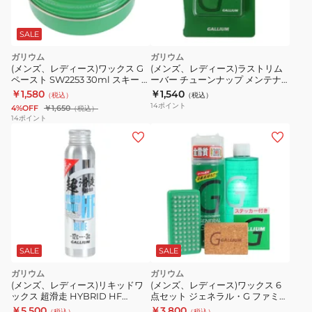
SALE
ガリウム
ガリウム
(メンズ、レディース)ワックス G
(メンズ、レディース)ラストリム
ペースト SW2253 30ml スキー ス
ーバー チューンナップ メンテナ
ノーボード
ンス TU0134
￥1,580
￥1,540
（税込）
（税込）
14
ポイント
4%OFF
￥1,650
（税込）
14
ポイント
SALE
SALE
ガリウム
ガリウム
(メンズ、レディース)リキッドワ
(メンズ、レディース)ワックス 6
ックス 超滑走 HYBRID HF
点セット ジェネラル・G ファミリ
LIQUID BLUE SW2255 60ml
ーセット GENERAL・G Family
￥5,500
￥3,800
（税込）
（税込）