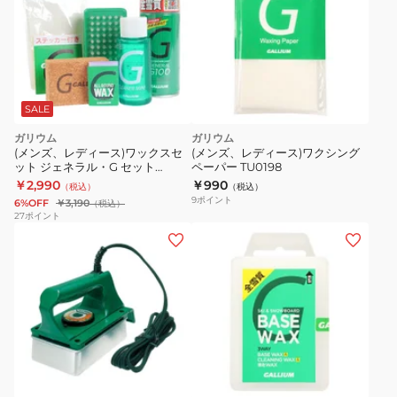
SALE
ガリウム
ガリウム
(メンズ、レディース)ワックスセ
(メンズ、レディース)ワクシング
ット ジェネラル・G セット
ペーパー TU0198
GENERAL・G Set SX0014 全雪
￥2,990
￥990
（税込）
（税込）
質対応
9
ポイント
6%OFF
￥3,190
（税込）
27
ポイント
(メ
ン
ズ、
レ
デ
ィ
ー
ス、