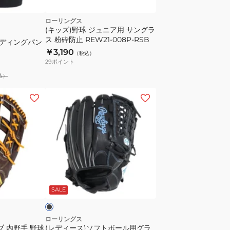
ー
グ
ローリングス
(キッズ)野球 ジュニア用 サングラ
リ
ス 粉砕防止 REW21-008P-RSB
イディングパン
ッ
￥3,190
（税込）
プ
29
ポイント
EBG26S01J-
込）
ORG
(レ
デ
ィ
ー
ス)
ソ
フ
ブ
ト
ラ
SALE
ボ
ー
ル
ローリングス
ブ 内野手 野球
(レディース)ソフトボール用グラ
用