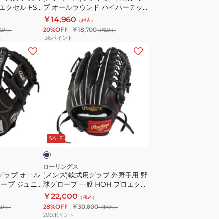
エクセル FS
ブ オールラウンド ハイパーテッ
グ
FHEN54FS-
ク R2G for ガールズフィット
￥14,960
（税込）
ラ
GS5HTY14GF-B
20%OFF
￥18,700
税込）
（税込）
ブ
136
ポイント
オ
(メ
ー
ン
ル
ズ)
ラ
軟
ウ
式
ン
用
ド
グ
ブ
ハ
ラ
ラ
SALE
イ
ブ
パ
外
ー
野
ローリングス
グラブ オール
(メンズ)軟式用グラブ 外野手用 野
テ
手
ーブ ジュニ
球グローブ 一般 HOH プロエクセ
ッ
用
 G9M B
ル GR6HEY795-B
￥22,000
（税込）
ク
野
28%OFF
￥30,800
税込）
（税込）
R2G
球
200
ポイント