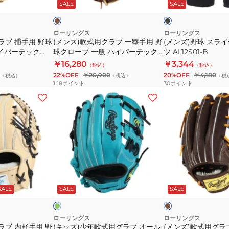
ウ
ッ
ト
SALE
SALE
ー
リ
ブ
デ
ク
フ
ブ
ウ
一
ィ
ィ
ジ
ィ
塁
ン
ローリングス
ローリングス
ッ
ラブ 捕手用 野球
(メンズ)軟式用グラブ 一塁手用 野
(メンズ)野球 スラ
ュ
ザ
手
グ
ハイパーテック
球グローブ 一般 ハイパーテック
ツ AL12S01-B
ト
ニ
ー
用
パ
R5FHTC2AF-
COLOR SYNC GR5FHTCM53-
￥16,280
￥3,344
APP14S01J
（税込）
（税込）
ア
ド
野
ン
BR/CAM
22%OFF
￥20,900
20%OFF
￥4,180
（税込）
（税込）
（税
速
ハ
02
球
ツ
148
ポイント
30
ポイント
乾
イ
N15MG
グ
AL12S01-
(キ
(メ
パ
B
ロ
B
ッ
ン
ー
GH6PW2A15MG-
ー
ズ)
ズ)
テ
B
ブ
少
軟
ッ
一
年
式
ク
般
軟
用
R9
ハ
式
グ
エ
ダ
N6L1
イ
用
ラ
メ
ー
グ
ク
ッ
GRY
SALE
SALE
SALE
パ
グ
ブ
ブ
ク
GJ6R9N6L1-
ー
ラ
内
ラ
GRY
テ
ウ
ブ
野
ローリングス
ローリングス
ン
ラブ 内野手用 野
(キッズ)少年軟式用グラブ オール
(メンズ)軟式用グラ
ッ
オ
手