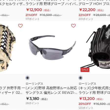
 エクセルウィザ
ラウンド用 野球グローブ ハイパ
グローブ HOH プロ
ク
ー
野
2CK4MG-CAM
ーテックR9シリーズBFSS
Style N54FS GR4
￥12,900
￥22,200
（税込）
（税込）
COLOR
ル
球
GJ5FR9BFSS-TE
CHO
21%OFF
￥16,500
22%OFF
￥28,600
（税込）
（税込）
（
SYNC
ラ
グ
117
ポイント
201
ポイント
GR5FHTCM53-
ウ
ロ
(メ
(キ
BR/CAM
ン
ー
ン
ッ
ド
ブ
ズ)
ズ)
用
HOH
野
少
野
プ
球
年
球
ロ
高
軟
グ
エ
校
式
ス
ブ
ロ
ク
野
用
モ
ラ
ー
ッ
ッ
SALE
ー
セ
球
グ
ク
ク
ブ
ル
ル
ラ
ハ
FS
ー
ブ
ローリングス
ローリングス
ラブ 外野手用 一
(メンズ)野球 高校野球ルール対応
(キッズ)少年軟式用
イ
Style
ル
オ
ィザード 02
サングラス 偏光レンズ REW21-
ラウンド用 野球グロ
パ
N54FS
対
ー
G-CAM
004P-HS
ア ハイパーテック R9
￥3,180
￥13,200
（税込）
（税込）
ー
GR4FHEN54FS-
応
ル
GJ6R9G9M-B
28
ポイント
20%OFF
￥16,500
（税込）
（
テ
CHO
サ
ラ
120
ポイント