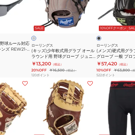
ウ
年
式
ル
軟
用
ト
式
グ
グ
ブ
ラ
用
ラ
レ
ラ
ー
ッ
ン
SALE
10%OFFクーポン
SAL
ハ
グ
ブ
ク
ジ
イ
ラ
投
校野球ルール対応
パ
ブ
手
ローリングス
ローリングス
ズ REW21-
(キッズ)少年軟式用グラブ オール
(メンズ)硬式用グラ
ー
オ
用
ラウンド用 野球グローブ ジュニ
グローブ 一般 プロ
ス
ー
野
ア ハイパーテック R9 N6L1 GRY
ド02 N15MG B
￥13,200
￥57,420
（税込）
（税込）
ト
ル
球
GJ6R9N6L1-GRY
GH6PW2A15MG-B
20%OFF
￥16,500
10%OFF
￥63,800
（税込）
（
レ
ラ
グ
120
ポイント
522
ポイント
ッ
ウ
ロ
(メ
(メ
チ
ン
ー
ン
ン
パ
ド
ブ
ズ)
ズ)
ン
用
一
軟
野
ツ
野
般
式
球
シ
球
プ
用
ス
ョ
グ
ロ
グ
ラ
ブ
ブ
ー
ロ
プ
ラ
イ
ラ
ラ