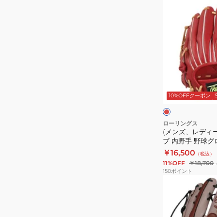
02
プ
(メ
GR6HW2CK4MG
ロ
ン
CAM
エ
ズ、
ク
レ
セ
デ
ル
ィ
ウ
ー
ス
ィ
ス)
カ
ー
10%OFFクーポン
ザ
軟
レ
ー
ー
式
ッ
ド
ト
用
ローリングス
(メンズ、レディ
02
グ
ブ 内野手 野球グ
GR4HW2B88M
ラ
パーテック R2G N
￥16,500
（税込）
CAM
ブ
GR6HTN62-WI
11%OFF
￥18,700
内
150
ポイント
野
(メ
手
ン
野
ズ)
球
軟