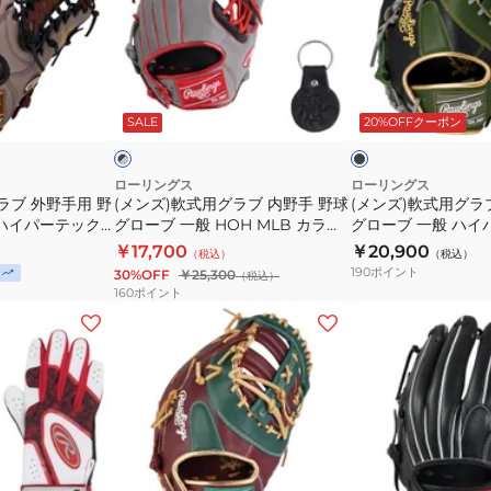
ッ
一
グ
式
式
ク
般
ロ
用
用
R9
HOH
ー
グ
グ
ブ
ブ
G9M
MLB
ブ
ラ
ラ
ラ
ラ
ッ
B
SALE
20%OFFクーポン
ッ
ウ
CO
一
ブ
ブ
ク
ン
GJ6R9G9M-
シ
般
内
捕
×
B
ン
ハ
グ
野
手
ローリングス
ローリングス
リ
ラブ 外野手用 野
(メンズ)軟式用グラブ 内野手 野球
(メンズ)軟式用グラ
ク
イ
手
用
ー
 ハイパーテック
グローブ 一般 HOH MLB カラー
グローブ 一般 ハイ
GR6HMN54G-
パ
野
野
ン
6HTCY719-
シンク GR4HMCK4H-B/GRY
シンクM535 GR6HT
￥17,700
￥20,900
（税込）
（税込）
Y/RY
ー
球
球
B/MLGRN
190
ポイント
30%OFF
￥25,300
（税込）
テ
グ
グ
160
ポイント
ッ
ロ
ロ
(メ
(メ
ク
ー
ー
ン
ン
R2G
ブ
ブ
ズ)
ズ、
A15W
一
一
軟
レ
B
般
般
式
デ
GR6HTA15W-
HOH
ハ
用
ィ
B
MLB
イ
グ
ー
キ
ブ
ブ