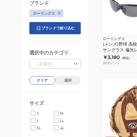
4D8+PLUS
ブランド
ウ
ローリングス
ル
ト
ブランドで絞り込む
ラ
ハ
ローリングス
(メンズ)野球 高
イ
サングラス 偏光レン
パ
選択中のカテゴリ
002P-HS
￥3,180
（税込）
ー
28
ポイント
（未選択）
ス
ト
クリア
適用
レ
(メ
ッ
ン
チ
ズ)
サイズ
パ
軟
ン
式
S
M
ツ
用
L
LL
シ
グ
3L
4L
ブ
ョ
ラ
ラ