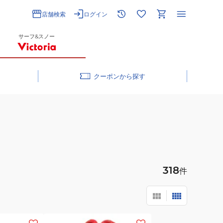
店舗検索
ログイン
サーフ&スノー
クーポン
318
件
(メ