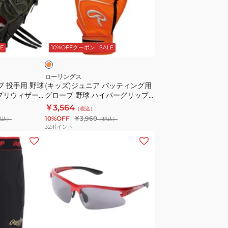
般
ュ
HOH
ニ
MLB
ア
オ
CO
バ
レ
E
10%OFFクーポン
SALE
シ
ッ
ン
テ
ク
ィ
ローリングス
ブ 投手用 野球
(キッズ)ジュニア バッティング用
GR6HMJ205FB-
ン
プリウィザー
グローブ 野球 ハイパーグリップ
CB/SC
グ
EBG26S01J-ORG
￥3,564
（税込）
用
10%OFF
￥3,960
税込）
（税込）
グ
32
ポイント
ロ
ー
ブ
野
球
ハ
イ
パ