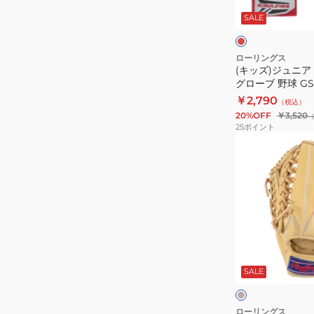
イ
バ
ッ
ド
SALE
パ
ッ
ン
ー
テ
×
テ
グ
ィ
ローリングス
リ
(キッズ)ジュニア
ッ
ン
ー
グローブ 野球 G
ク
グ
ン
ップ 両手組 EBG2
￥2,790
（税込）
CO
用
20%OFF
￥3,520
シ
グ
25
ポイント
ン
ロ
(メ
ク
ー
ン
Y719
ブ
ズ)
GR6HTCY719-
野
軟
GRY/BR
球
式
GS2
用
ハ
グ
キ
イ
ラ
ャ
メ
SALE
パ
ブ
ル
ク
ー
外
グ
野
ローリングス