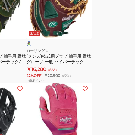
般
式
ハ
用
イ
グ
ブ
パ
ラ
ラ
SALE
ー
ブ
テ
捕
ッ
手
ローリングス
ブ 捕手用 野球
(メンズ)軟式用グラブ 捕手用 野球
ク
用
パーテックCO
グローブ 一般 ハイパーテック
MLB
野
CM535-
COLOR SYNC GR5FHTC2AF-
￥16,280
（税込）
チ
球
SH/DGRN
22%OFF
￥20,900
（税込）
ー
グ
148
ポイント
ム
ロ
(メ
GR5HTMA15W-
ー
ン
LAD
ブ
ズ)
一
バ
般
ッ
ハ
テ
イ
ィ
ピ