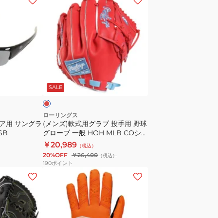
ン
ズ)
軟
式
用
グ
ス
ラ
カ
SALE
ブ
投
手
ローリングス
ニア用 サングラ
(メンズ)軟式用グラブ 投手用 野球
用
SB
グローブ 一般 HOH MLB COシン
野
ク GR6HMJ205FB-CB/SC
￥20,989
（税込）
球
20%OFF
￥26,400
（税込）
グ
190
ポイント
ロ
(キ
ー
ッ
ブ
ズ)
一
ジ