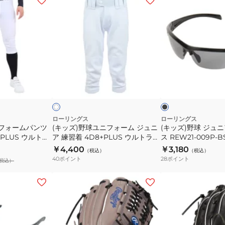
ッ
ッ
ズ)
ズ)
野
野
球
球
ユ
ジ
ニ
ュ
ブ
ホ
フ
ニ
ラ
ワ
ッ
ー
イ
ォ
ア
ク
レ
ー
用
ッ
ト
ム
サ
ローリングス
ローリングス
ニフォームパンツ
(キッズ)野球ユニフォーム ジュニ
(キッズ)野球 ジュ
ジ
ン
PLUS ウルトラ
ア 練習着 4D8+PLUS ウルトラハ
ス REW21-009P-B
ュ
グ
チパンツ ショー
イパーストレッチパンツ ショート
￥4,400
￥3,180
（税込）
（税込）
ニ
ラ
S01-NN
フィット APP14S01J 速乾
40
ポイント
28
ポイント
税込）
ア
ス
練
REW21-
(キ
(メ
習
009P-
ッ
ン
着
BSB
ズ)
ズ)
4D8+PLUS
少
硬