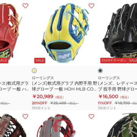
ッ
ン
ウ
(メ
(メ
-
ク
グ
ン
ン
ン
R9
ラ
ド
ズ)
ズ、
シ
ス
用
軟
レ
リ
偏
野
式
デ
ー
光
球
用
ィ
ズ
レ
グ
グ
ー
イ
ブ
BFSS
ン
ロ
ラ
ス)
エ
ラ
ロ
ッ
ー
GJ5FR9BFSS-
SALE
SALE
5%OFFクーポン
SAL
ズ
ー
ブ
軟
ク
TE
REW21-
ブ
内
式
004P-
ジ
野
用
ローリングス
ローリングス
ース)軟式用グラ
(メンズ)軟式用グラブ 内野手用 野
(メンズ、レディー
HS
ュ
手
グ
ローブ 一般 ハイ
球グローブ 一般 HOH MLB COシ
ブ 投手用 野球グロ
G-
ニ
用
ラ
62 WIN
ンク GR6HMN54G-Y/RY
パーテック R2G A1
￥20,989
￥16,500
（税込）
（税込）
ア
野
ブ
N
GR6HTA15W-B
20%OFF
￥26,400
11%OFF
￥18,700
（税込）
（税込）
（税
ハ
球
投
190
ポイント
150
ポイント
イ
グ
手
(メ
(メ
パ
ロ
用
ン
ン
ー
ー
野
ズ)
ズ)
テ
ブ
球
軟
軟