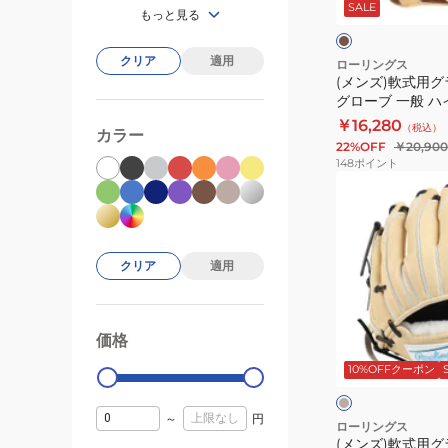
ウ
ー
SALE
ブ
もっと見る
ン
ン
ト
捕
フ
手
クリア
適用
ローリングス
ィ
(メンズ)軟式用グ
用
グローブ 一般 
ッ
野
COLOR SYNC G
￥16,280
ト
（税込）
球
カラー
BR/CAM
22%OFF
￥20,900
APP14S01-
グ
148
ポイント
NN
ロ
(メ
ー
ン
ブ
ズ)
一
軟
クリア
適用
般
式
ハ
用
イ
グ
サ
価格
99000
0
パ
ラ
ン
ド
10%OFFクーポン
ー
ブ
ベ
リ
テ
内
ー
ー
～
円
ッ
ジ
ン
野
ローリングス
ュ
(メンズ)軟式用グ
ク
手