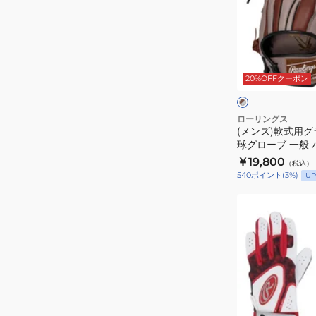
グ
式
ロ
用
ー
グ
ブ
ブ
ラ
ラ
20%OFFクーポン
ウ
一
ブ
ン
ク
般
外
×
×
ハ
グ
グ
野
ローリングス
レ
レ
(メンズ)軟式用グ
イ
手
ー
ー
球グローブ 一般
パ
用
COシンクY719 GR
￥19,800
（税込）
ー
野
GRY/BR
540
ポイント
(
3
%)
UP
テ
球
ッ
グ
(キ
ク
ロ
ッ
R2G
ー
ズ)
N62
ブ
ジ
WIN
一
ュ
GR6HTN62-
般
ニ
WIN
ハ
ア
レ