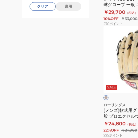
球グローブ 一般
COLOR
クリア
適用
用
ード 02 GR6HW
￥29,700
（税込）
SYNC
野
10%OFF
￥33,000
GR5FHTC2AF-
球
270
ポイント
BR/CAM
グ
(メ
ロ
ン
ー
ズ)
ブ
軟
一
式
般
用
エ
グ
サ
ク
ラ
ン
ド
SALE
セ
ブ
ベ
ク
ル
外
ー
ウ
ジ
野
ローリングス
ュ
(メンズ)軟式用グ
ィ
手
般 プロエクセルウ
ザ
用
GR4HW2B88M
￥24,800
（税込）
ー
一
22%OFF
￥31,900
ド
般
225
ポイント