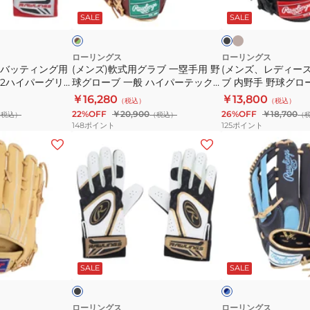
カ
パ
ャ
ラ
ス)
ラ
ラ
メ
ッ
ク
SALE
SALE
ウ
ラ
ー
ブ
軟
ル
ク
ー
テ
一
式
シ
ッ
塁
用
ローリングス
ローリングス
 バッティング用
(メンズ)軟式用グラブ 一塁手用 野
(メンズ、レディー
ン
ク
手
グ
S2ハイパーグリ
球グローブ 一般 ハイパーテック
ブ 内野手 野球グロ
ク
CO
用
ラ
5S01-RDJ
COLOR SYNC GR5FHTCM53-
パーテックR2G GR5
￥16,280
￥13,800
（税込）
（税込）
GR4HMCK4H-
シ
野
ブ
SH/DGRN
22%OFF
￥20,900
26%OFF
￥18,700
（税込）
（税込）
（
B/GRY
ン
球
内
148
ポイント
125
ポイント
ク
グ
野
(メ
(レ
M535
ロ
手
ン
デ
GR6HTCM535-
ー
野
ズ、
ィ
B/MLGRN
ブ
球
レ
ー
一
グ
デ
ス)
般
ロ
ィ
ソ
ハ
ー
ー
フ
ブ
ネ
イ
ブ
ス)
ト
ラ
イ
ッ
SALE
SALE
ビ
ド
パ
一
バ
ボ
ー
×
ー
般
ッ
ー
×
グ
テ
ハ
ブ
レ
テ
ル
ローリングス
ローリングス