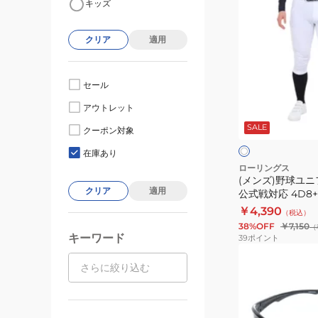
キッズ
ン
ズ)
クリア
適用
野
球
ユ
セール
ニ
ホ
アウトレット
フ
ワ
SALE
イ
ォ
クーポン対象
ト
ト
ー
在庫あり
ム
ローリングス
(メンズ)野球ユ
パ
クリア
適用
公式戦対応 4D8+
ン
ハイパーストレッ
￥4,390
（税込）
ツ
トフィット APP14
38%OFF
￥7,150
（
公
キーワード
39
ポイント
式
戦
対
応