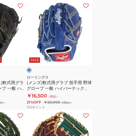
for
グ
(メ
ガ
ロ
ン
ー
ー
ズ)
ル
ブ
軟
ズ
一
式
フ
般
用
ィ
HOH
グ
ブ
ッ
プ
ラ
ル
ト
E
SALE
ロ
ブ
GS5HTY14GF-
エ
投
B
ク
手
ローリングス
ス)軟式用グラ
(メンズ)軟式用グラブ 投手用 野球
セ
用
ーブ 一般 ハイ
グローブ 一般 ハイパーテック
ル
野
5W B
MLB チーム GR5HTMA15W-LAD
￥16,500
（税込）
GR6HEY795-
球
21%OFF
￥20,900
込）
（税込）
B
グ
150
ポイント
ロ
(メ
ー
ン
ブ
ズ)
一
軟