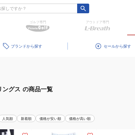
ゴルフ専門
アウトドア専門
ブランド
セール
リングス
の商品一覧
人気順
新着順
価格が安い順
価格が高い順
(キ
(キ