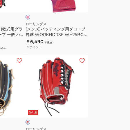
パ
ン
ン
ー
グ
テ
用
ッ
グ
ローリングス
ス)軟式用グラ
(メンズ)バッティング用グローブ
ク
ロ
ーブ 一般 ハイ
野球 WORKHORSE WH25BG-
COLOR
ー
HTN62
PK-USA
￥6,490
（税込）
SYNC
ブ
59
ポイント
税込）
GR5FHTC2AF-
野
SH/DGRN
球
(レ
WORKHORSE
デ
WH25BG-
ィ
PK-
ー
USA
ス)
ソ
フ
レ
ト
ッ
SALE
ボ
ー
ル
ローリングス