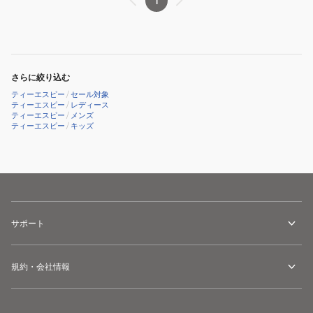
用
PT
1
ラ
ハ
ー
ン
ジ
ド
ボ
タ
さらに絞り込む
ー
オ
ティーエスピー
/
セール対象
ル
ル
ティーエスピー
/
レディース
ティーエスピー
/
メンズ
用
044409
ティーエスピー
/
キッズ
ネ
0280
ッ
ト
043240
0120
サポート
規約・会社情報