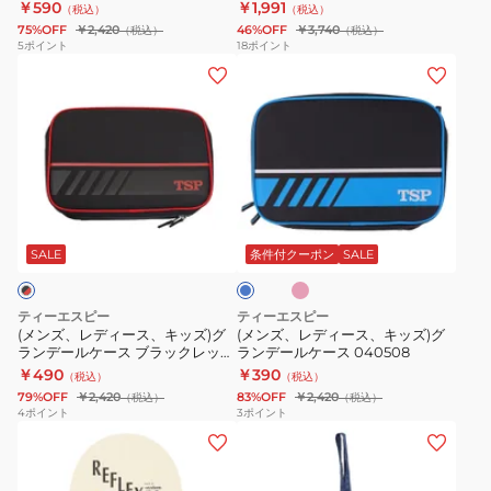
20026
ッド 020561 0040
￥590
￥1,991
（税込）
（税込）
球
球
020471
75%OFF
￥2,420
46%OFF
￥3,740
（税込）
（税込）
ラ
ラ
0040
5
ポイント
18
ポイント
(メ
(メ
バ
バ
ン
ン
ー
ー
ズ、
ズ、
グ
ト
レ
レ
ラ
リ
デ
デ
ン
プ
ィ
ィ
デ
ル・
ピ
ブ
ー
ー
ィ
21
ン
ル
ク
ス、
ス、
赤
sponge
ー
SALE
条件付クーポン
SALE
キ
キ
裏
レ
ッ
ッ
ソ
ッ
ティーエスピー
ティーエスピー
ズ)
ズ)
フ
ド
(メンズ、レディース、キッズ)グ
(メンズ、レディース、キッズ)グ
ランデールケース ブラックレッド
ランデールケース 040508
グ
グ
ト
020561
040508 0021 卓球
￥490
￥390
（税込）
（税込）
ラ
ラ
20026
0040
79%OFF
￥2,420
83%OFF
￥2,420
（税込）
（税込）
ン
ン
4
ポイント
3
ポイント
(メ
デ
デ
ン
ー
ー
ズ、
ル
ル