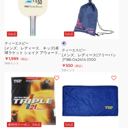
レ
ケ
ケ
デ
ー
ー
ィ
ス
ス
ネ
ー
ブ
040508
イ
ス)
ラ
SALE
SALE
ビ
ー
フ
ッ
ティーエスピー
×
リ
ク
(メンズ、レディース、キッズ)卓
ピ
ティーエスピー
球ラケット シェイク アウォード
ー
ン
レ
(メンズ、レディース)フリーバッ
オールラウンドST 22435
￥1,989
ク
（税込）
グ186 042414 0100
バ
ッ
18
ポイント
￥550
（税込）
ッ
ド
5
ポイント
グ
040508
(メ
(メ
186
0021
ン
ン
042414
卓
ズ、
ズ、
0100
球
レ
レ
デ
デ
ィ
ィ
ブ
ー
ー
ル
ス、
ス、
ー
条件付クーポン
SALE
SALE