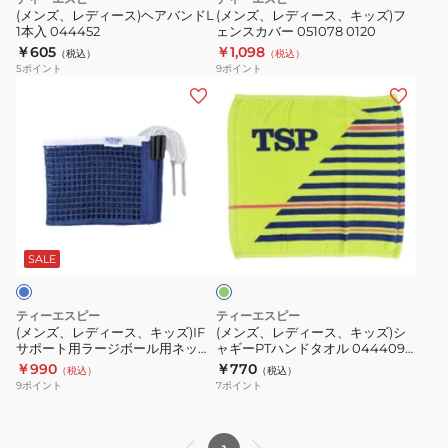
バ
ズ)
(メンズ、レディース)ヘアバンドL
(メンズ、レディース、キッズ)フ
1本入 044452
ェンスカバー 051078 0120
ン
フ
￥605
￥1,098
（税込）
（税込）
ド
ェ
5
ポイント
9
ポイント
L
ン
(メ
(メ
1
ス
ン
ン
本
カ
ズ、
ズ、
入
バ
レ
レ
044452
ー
デ
デ
051078
ィ
ィ
黄
0120
ー
ー
緑
ス、
ス、
SALE
キ
キ
ッ
ッ
ティーエスピー
ティーエスピー
ズ)IF
ズ)
(メンズ、レディース、キッズ)IF
(メンズ、レディース、キッズ)シ
サポート用ラージボール用ネット
ャギーPTハンドタオル 044409
サ
シ
043240 0120
0280
￥990
￥770
（税込）
（税込）
ポ
ャ
9
ポイント
7
ポイント
ー
ギ
ト
ー