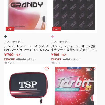
ズ、
ズ、
レ
レ
デ
デ
ィ
ィ
ピ
ー
ー
ン
ス、
ス、
ク
SALE
SALE
キ
キ
ッ
ッ
ティーエスピー
ティーエスピー
ズ)
ズ)
(メンズ、レディース、キッズ)卓
(メンズ、レディース、キッズ)活
球ラバー グランディ 20026-020
性炭シート 吸着タイプ 裏ソフト
卓
活
ラバー専用 PINK 044432 0300
￥790
￥199
（税込）
（税込）
球
性
67%OFF
￥2,420
63%OFF
￥550
（税込）
（税込）
ラ
炭
7
ポイント
1
ポイント
(メ
(メ
バ
シ
ン
ン
ー
ー
ズ、
ズ、
グ
ト
レ
レ
ラ
吸
デ
デ
ン
着
ィ
ィ
デ
タ
フ
ピ
ブ
レ
ー
ー
ィ
イ
ン
ル
ッ