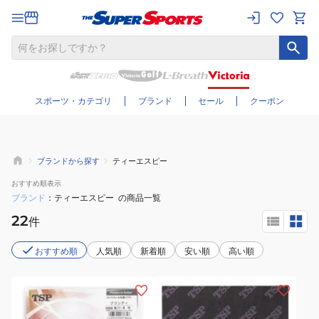
さらに絞り込む
スポーツ・カテゴリ
ブランド
セール
クーポン
ブランドから探す
ティーエスピー
おすすめ
順表示
ブランド
ティーエスピー
の商品一覧
22
件
おすすめ順
人気順
新着順
安い順
高い順
(メ
(メ
ン
ン