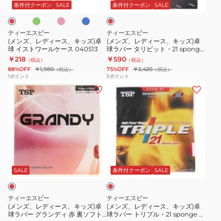
ク
ー
ス、
ス、
20026-
プ
ド
条件付クーポン
SALE
条件付クーポン
SALE
キ
キ
020
裏
ッ
ッ
ソ
ティーエスピー
ティーエスピー
ズ)
ズ)
フ
(メンズ、レディース、キッズ)卓
(メンズ、レディース、キッズ)卓
球 イストワールケース 040513
球ラバー タリビット・21 sponge
卓
卓
ト
レッド 020471 0040
￥218
￥590
（税込）
（税込）
球
球
ラ
88%OFF
￥1,980
75%OFF
￥2,420
（税込）
（税込）
イ
ラ
バ
1
ポイント
5
ポイント
(メ
(メ
ス
バ
ー
ン
ン
ト
ー
専
ズ、
ズ、
ワ
タ
用
レ
レ
ー
リ
PINK
デ
デ
ル
ビ
044432
ィ
ィ
ケ
ッ
0300
レ
ー
ー
ー
ト・
ッ
ス、
ス、
ス
21
ド
SALE
条件付クーポン
SALE
キ
キ
040513
sponge
ッ
ッ
レ
ティーエスピー
ティーエスピー
ズ)
ズ)
ッ
(メンズ、レディース、キッズ)卓
(メンズ、レディース、キッズ)卓
球ラバー グランディ 赤 裏ソフト
球ラバー トリプル・21 sponge レ
卓
卓
ド