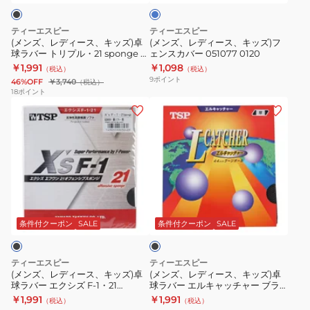
キ
キ
ッ
ッ
ティーエスピー
ティーエスピー
ズ)
ズ)
(メンズ、レディース、キッズ)卓
(メンズ、レディース、キッズ)フ
球ラバー トリプル・21 sponge ブ
ェンスカバー 051077 0120
卓
フ
ラック 020561 0020
￥1,991
￥1,098
（税込）
（税込）
球
ェ
9
ポイント
46%OFF
￥3,740
（税込）
ラ
ン
18
ポイント
(メ
(メ
バ
ス
ン
ン
ー
カ
ズ、
ズ、
ト
バ
レ
レ
リ
ー
デ
デ
プ
051077
ィ
ィ
ル・
0120
ブ
ー
ー
21
ラ
ス、
ス、
sponge
ッ
条件付クーポン
SALE
条件付クーポン
SALE
ク
キ
キ
ブ
ッ
ッ
ラ
ティーエスピー
ティーエスピー
ズ)
ズ)
ッ
(メンズ、レディース、キッズ)卓
(メンズ、レディース、キッズ)卓
球ラバー エクシズ F-1・21
球ラバー エルキャッチャー ブラ
卓
卓
ク
sponge ブラック 020091 0020
ック 020022 0020
￥1,991
￥1,991
（税込）
（税込）
球
球
020561