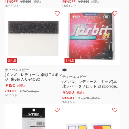
43%OFF
￥3,520
48%OFF
￥3,850
（税込）
（税込）
ラ
ラ
0020
18
ポイント
18
ポイント
(メ
バ
バ
ン
ー
ー
ズ、
エ
エ
レ
ク
ル
デ
シ
キ
ィ
ズ
ャ
ブ
ー
F-
ッ
ラ
ス、
1・
チ
ッ
SALE
SALE
ク
キ
21
ャ
ティーエスピー
ッ
sponge
ー
(メンズ、レディース)卓球 Tスポン
ティーエスピー
ジ 1袋6個入 044080
ズ)
ブ
ブ
(メンズ、レディース、キッズ)卓
￥190
（税込）
球ラバー タリビット 21 spongeブ
卓
ラ
ラ
ラック 020471 0020
21%OFF
￥242
（税込）
￥990
（税込）
球
ッ
ッ
1
ポイント
59%OFF
￥2,420
（税込）
ラ
ク
ク
9
ポイント
バ
020091
020022
ー
0020
0020
タ
リ