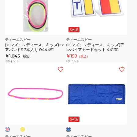
ビ
ッ
ト
21
SALE
sponge
ティーエスピー
ティーエスピー
ブ
(メンズ、レディース、キッズ)ヘ
(メンズ、レディース、キッズ)ア
アバンドS 3本入り 044451
ンパイアカードセット 44130
ラ
￥1,045
￥199
（税込）
（税込）
ッ
9
ポイント
1
ポイント
ク
(メ
(メ
020471
ン
ン
0020
ズ、
ズ、
レ
レ
デ
デ
ィ
ィ
フ
ブ
ー
ー
ル
ス)
ス、
ー
SALE
ヘ
キ
ア
ッ
ティーエスピー
ティーエスピー