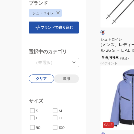
RD+SLR9
ィ
ブランド
ST23FG0002
ー
ブ
シュトロイレ
RED
ス)
ラ
ッ
ス
ュ
ブランドで絞り込む
ク
キ
×
レ
ー
シュトロイレ
ッ
(メンズ、レディ
ポ
ド
ル 26 ST‐TL AL 1
選択中のカテゴリ
ー
ST25FG0027 B
￥6,998
（税込）
ル
（未選択）
63
ポイント
26
(メ
ST‐
ン
クリア
適用
TL
ズ)
AL
ス
100‐
キ
サイズ
125
ー
ST25FG0027
S
M
ウ
バ
BK/RD
L
LL
ェ
イ
オ
SALE
ア
90
100
レ
ー
26