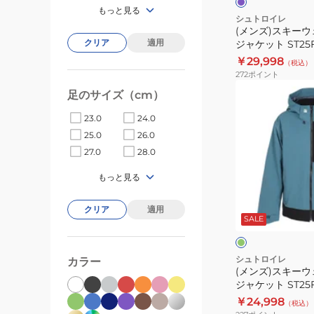
ッ
ル
もっと見る
ト
グ
NOAH
シュトロイレ
レ
(メンズ)スキーウェ
ジ
ー
クリア
適用
ジャケット ST25F
ャ
￥29,998
（税込）
ケ
272
ポイント
ッ
(メ
足のサイズ（cm）
ト
ン
ST25FW0017
23.0
24.0
ズ)
PBLU
25.0
26.0
ス
27.0
28.0
キ
ー
もっと見る
ウ
ダ
ェ
ー
クリア
適用
ク
SALE
ア
グ
グ
26
リ
レ
ー
ー
LUCA
シュトロイレ
カラー
ン
(メンズ)スキーウェ
ジ
ジャケット ST25F
ャ
￥24,998
（税込）
ケ