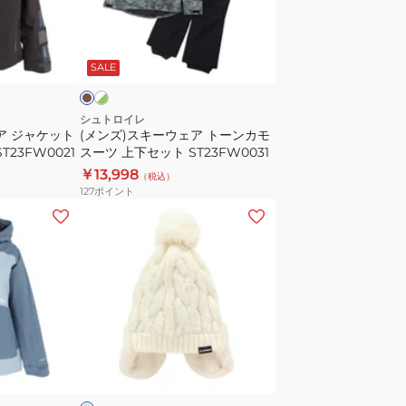
125
ー
ST25FG0027
ウ
ホ
カ
TQ/CH
ワ
ェ
ー
イ
SALE
ア
ト
ー
シュトロイレ
ア ジャケット
(メンズ)スキーウェア トーンカモ
ン
ST23FW0021
スーツ 上下セット ST23FW0031
カ
￥13,998
（税込）
モ
127
ポイント
ス
(レ
ー
デ
ツ
ィ
上
ー
下
ス)
セ
帽
ッ
子
オ
ト
耳
フ
ST23FW0031
付
き