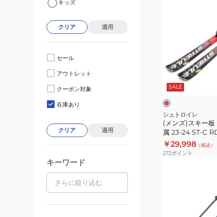
キッズ
ン
ズ)
クリア
適用
ス
キ
ー
セール
板
レ
アウトレット
ビ
ッ
ド
SALE
ン
クーポン対象
ダ
デ
ー
在庫あり
ィ
シュトロイレ
(メンズ)スキー板
ン
クリア
適用
属 23‐24 ST‐C 
グ
ST23FG0002 R
￥29,998
（税込）
付
272
ポイント
属
キーワード
(メ
23‐
ン
24
ズ、
ST‐
レ
C
デ