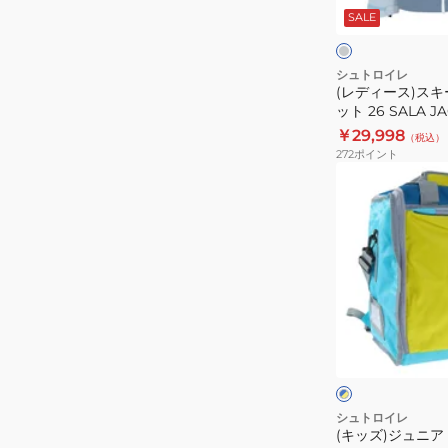
イ
ス
SALE
ウ
グ
ベ
ェ
レ
ー
ー
ジ
ア
シュトロイレ
ュ
(レディース)スキ
ジ
ット 26 SALA J
ャ
ST25FW0020 IC
￥29,998
（税込）
ケ
272
ポイント
ッ
(キ
ト
ッ
26
ズ)
SALA
ジ
JACKET
ュ
ST25FW0020
ニ
IC/BL
ア
ブ
ブ
ル
ー
ー
グ
×
ツ
レ
レ
イ
ー
ジ
ー
エ
バ
シュトロイレ
ュ
ロ
(キッズ)ジュニア
ッ