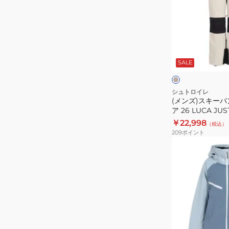
セ
ス
ッ
キ
ト
ー
ST23FW0030
パ
サ
ン
ン
ド
SALE
ツ
ベ
ク
ス
ー
ジ
キ
シュトロイレ
ュ
(メンズ)スキーパ
ー
ア 26 LUCA JUS
ウ
ST25FW0019 B
￥22,998
（税込）
ェ
209
ポイント
ア
(レ
26
デ
LUCA
ィ
JUST‐
ー
AJ
ス)
ST25FW0019
ス
BEG
キ
ア
ー