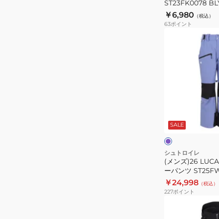
ー
ST23FK0078 BL
グ
￥6,980
（税込）
ST23FK0078
63
ポイント
BLYL
(メ
ン
ズ)26
LUCA
JUST‐
AJ
ス
バ
キ
イ
オ
SALE
ー
レ
ベ
パ
ッ
ー
ト
ジ
ン
シュトロイレ
ュ
(メンズ)26 LUCA
ツ
ーパンツ ST25FW
ST25FW0019
￥24,998
（税込）
PBLU
227
ポイント
(メ
ン