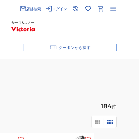
店舗検索
ログイン
サーフ&スノー
クーポン
184
件
(メ