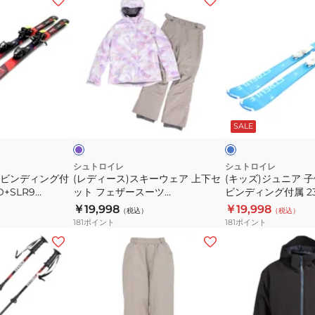
デ
ッ
ィ
ズ)
ー
ジ
ス)
ュ
ス
ニ
キ
ア
ラ
ブ
ー
子
ベ
ル
ン
ー
コ
SALE
ウ
供
イ
ェ
ス
ズ
ア
キ
シュトロイレ
シュトロイレ
 ビンディング付
(レディース)スキーウェア 上下セ
(キッズ)ジュニア 
上
ー
RD+SLR9
ット フェザースーツ
ビンディング付属 23‐
下
板
ED
ST25FW0055 LVD
BL+JRS4.5 ST23F
￥19,998
￥19,998
（税込）
（税込）
セ
ビ
181
ポイント
181
ポイント
ッ
ン
(キ
(メ
ト
デ
ッ
ン
フ
ィ
ズ)
ズ)
ェ
ン
ジ
ス
ザ
グ
ュ
キ