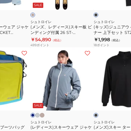
ン
ラ
ド
ッ
ジ
SALE
ス
ィ
ク
ュ
キ
ン
ー
タ
シュトロイレ
シュトロイレ
ーウェア ジャケ
(メンズ、レディース)スキー板 ビ
(キッズ)ジュニアウ
板
ー
ACKET
ンディング付属 26 ST‐
ナー 上下セット ST2
ビ
イ
/BL
FREE138/XP10 ST25FG0025
BLK
￥54,890
￥1,998
（税込）
（税込）
ン
ン
WOOD
499
ポイント
18
ポイント
デ
ナ
(レ
(メ
ィ
ー
デ
ン
ン
上
ィ
ズ)
グ
下
ー
ス
付
セ
ス)
キ
属
ッ
ス
ー
26
ト
キ
タ
ア
サ
ブ
ブ
ST‐
ST25FB0062
イ
ン
ー
ー
ル
ラ
ス
ド
FREE138/XP10
BLK
ー
ッ
ッ
SALE
ウ
ト
グ
ベ
ク
ク
ST25FG0025
ェ
ル
ー
WOOD
ア
シ
シュトロイレ
シュトロイレ
 ブーツバッグ
(レディース)スキーウェア ジャケ
(メンズ)スキー タ
ジ
ャ