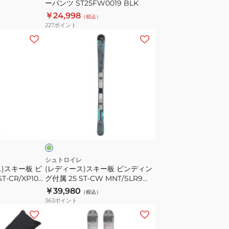
ーパンツ ST25FW0019 BLK
ST25FW0019
￥24,998
（税込）
BLK
227
ポイント
(レ
デ
ィ
ー
ス)
ス
キ
ミ
ー
ン
板
ビ
ン
シュトロイレ
)スキー板 ビ
(レディース)スキー板 ビンディン
デ
‐CR/XP10
グ付属 25 ST‐CW MNT/SLR9
ィ
ST24FG0007 MNT
￥39,980
（税込）
ン
363
ポイント
グ
(メ
付
ン