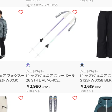
181
ポイント
27
ポイント
ST25FG0031
ン
サイズフィッター対応
BLGY
ツ
(キ
(キ
ス
ッ
ッ
キ
ズ)
ズ)
ー
ジ
ジ
ス
ュ
ュ
ノ
ニ
ニ
ー
ア
ア
ブ
パ
ボ
ス
ス
ラ
ー
ッ
コ
プ
ー
キ
ノ
ク
ー
ド
ー
ー
ル
ST25FW0058
グ
ポ
パ
シュトロイレ
シュトロイレ
レ
ェア フォグスー
(キッズ)ジュニア スキーポール
NVY
(キッズ)ジュニア 
ー
ン
ー
23FW0030
26 ST-TL AL 70-105
ST25FW0058 BLK
ル
ツ
ST25FG0028 LV/WT
￥3,980
￥3,619
（税込）
（税込）
26
ST25FW0058
36
ポイント
32
ポイント
ST-
BLK
(メ
(レ
TL
ン
デ
AL
ズ)
ィ