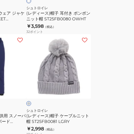
ポ
シュトロイレ
ウェア ジャケ
(レディース)帽子 耳付き ポンポン
ン
KET
ニット帽 ST25FB0080 OWHT
ポ
U
￥3,598
（税込）
ン
32
ポイント
ニ
(レ
ッ
デ
ト
ィ
帽
ー
ST25FB0080
ス)
OWHT
帽
子
ラ
ケ
イ
ー
ブ
ル
シュトロイレ
子供用 スノーパ
(レディース)帽子 ケーブルニット
ニ
ボード
帽 ST25FB0081 LGRY
ッ
￥2,998
（税込）
ト