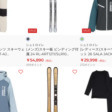
70-
ス
ー
105
キ
ス)
ST25FG0028
ー
ス
LV/WT
板
キ
ブ
ダ
ビ
ー
ラ
ー
ッ
ク
ク
SALE
SALE
ン
ウ
グ
グ
デ
ェ
リ
リ
ー
ー
ィ
ア
シュトロイレ
シュトロイレ
ン
ン
ンツ スキーウェ
(メンズ)スキー板 ビンディング付
(レディース)スキー
ン
ジ
T‐AJ
属 24 RL‐ART12TI/SLR10
ット 26 SALA JAC
グ
ャ
EG
ST23FG0001 BLK
ST25FW0020 GR/
￥54,890
￥29,998
（税込）
（税込）
付
ケ
499
ポイント
272
ポイント
属
ッ
(メ
(キ
24
ト
ン
ッ
RL‐
26
ズ、
ズ)
ART12TI/SLR10
SALA
レ
ジ
ST23FG0001
JACKET
デ
ュ
BLK
ST25FW0020
ィ
ニ
GR/CH
ー
ア
サ
ブ
ス)
ウ