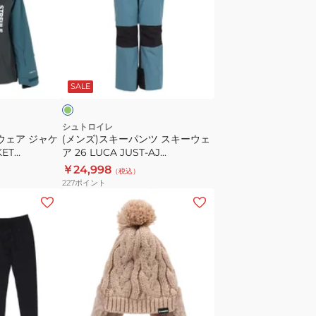
LALA
ス
JACKET
キ
ST25FW0021
ー
CHA
パ
ダ
ン
ー
SALE
ツ
ス
キ
シュトロイレ
ウェア ジャケ
(メンズ)スキーパンツ スキーウェ
ー
KET
ア 26 LUCA JUST‐AJ
ウ
CH
ST25FW0019 NGRN
￥24,998
（税込）
ェ
227
ポイント
ア
(レ
26
デ
LUCA
ィ
JUST‐
ー
AJ
ス)
ST25FW0019
帽
NGRN
子
ベ
耳