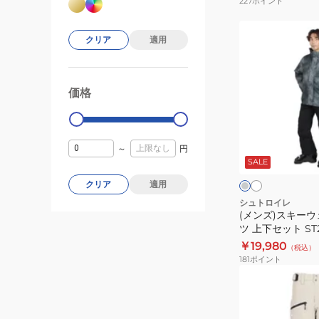
227
ポイント
ッ
ト
(メ
クリア
適用
ST25FW0018
ン
NGRN
ズ)
ス
価格
99000
0
キ
ー
ウ
ホ
グ
ワ
ェ
～
円
レ
イ
ー
SALE
ア
ト
ル
フ
クリア
適用
×
ホ
ォ
シュトロイレ
ワ
(メンズ)スキーウ
グ
イ
ツ 上下セット ST
ス
ト
￥19,980
（税込）
ー
181
ポイント
ツ
(メ
上
ン
下
ズ)