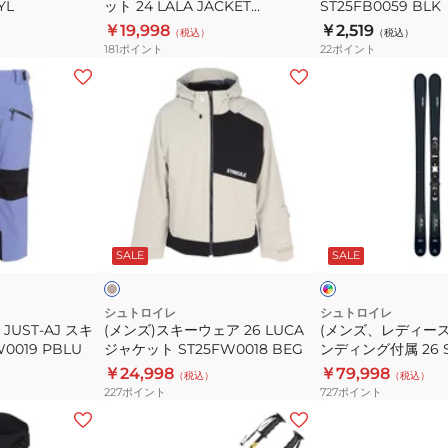
YL
ット 24 LALA JACKET
ST25FB0059 BLK
ャ
ツ
ST23FW0023
￥19,998
￥2,519
（税込）
（税込）
ケ
ST25FB0059
181
ポイント
22
ポイント
ッ
BLK
(メ
(メ
ト
ン
ン
24
ズ)
ズ、
LALA
ス
レ
JACKET
キ
デ
ST23FW0023
ー
ィ
ウ
ー
サ
イ
ェ
ス)
ン
ン
ド
デ
ト
SALE
SALE
ア
ス
ィ
26
キ
ゴ
ブ
LUCA
ー
シュトロイレ
シュトロイレ
ル
 JUST‐AJ スキ
(メンズ)スキーウェア 26 LUCA
(メンズ、レディース
ジ
板
ー
0019 PBLU
ジャケット ST25FW0018 BEG
ンディング付属 26 ST
ャ
ビ
ST25FG0023 NVY
￥24,998
￥79,998
（税込）
（税込）
ケ
ン
227
ポイント
727
ポイント
ッ
デ
(メ
(キ
ト
ィ
ン
ッ