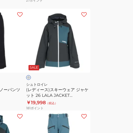
27
ポイント
帽
ST25FB0081
(レ
LGRY
デ
ィ
ー
ス)
ス
キ
チ
ー
ャ
SALE
ウ
ェ
ア
シュトロイレ
スノーパンツ
(レディース)スキーウェア ジャケ
ジ
ット 26 LALA JACKET
ャ
ST25FW0021 CHA
￥19,998
（税込）
ケ
181
ポイント
ッ
(メ
ト
ン
26
ズ)