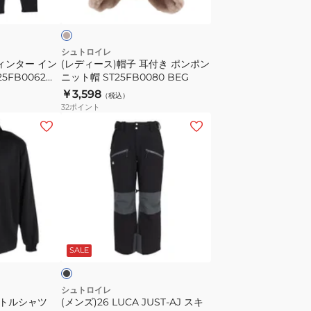
ー
付
き
ポ
シュトロイレ
ィンター イン
(レディース)帽子 耳付き ポンポン
ン
5FB0062
ニット帽 ST25FB0080 BEG
ポ
￥3,598
（税込）
ン
32
ポイント
ニ
(メ
ッ
ン
ト
ズ)26
帽
LUCA
ST25FB0080
JUST‐
BEG
AJ
ス
ブ
キ
ラ
SALE
ー
パ
ン
シュトロイレ
ートルシャツ
(メンズ)26 LUCA JUST‐AJ スキ
ツ