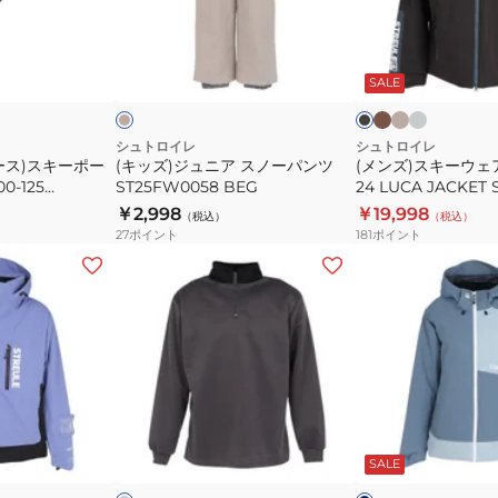
ー
付
ニ
ー
ス
属
ア
ウ
カ
サ
ア
ベ
ブ
ー
23‐
ー
ン
イ
ス
ェ
ー
ラ
キ
ド
ス
ツ
24
ジ
ッ
キ
SALE
ノ
ア
ベ
グ
ト
ク
ST25FW0055
ST‐
ー
ジ
ー
レ
×
LVD
JR
ジ
ー
グ
パ
ャ
シュトロイレ
シュトロイレ
ュ
リ
BL+JRS4.5
ース)スキーポー
(キッズ)ジュニア スノーパンツ
(メンズ)スキーウェ
ン
ケ
ー
00‐125
ST25FW0058 BEG
24 LUCA JACKET 
ST23FG0006
ン
ツ
ッ
K/RD
￥2,998
￥19,998
BLU
（税込）
（税込）
ST25FW0058
ト
27
ポイント
181
ポイント
BEG
24
(メ
(レ
LUCA
ン
デ
JACKET
ズ)
ィ
ST23FW0021
ス
ー
キ
ス)
ー
ス
タ
キ
チ
ブ
ー
ー
ャ
ル
コ
ー
SALE
ホ
ト
ウ
グ
ワ
ル
ェ