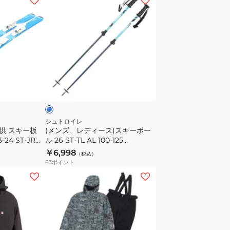
ン
ズ、
レ
デ
ィ
ー
タ
ス)
ー
ス
キ
ー
シュトロイレ
子供 スキー板
(メンズ、レディース)スキーポー
ポ
24 ST‐JR
ル 26 ST‐TL AL 100‐125
ー
G0006 BLU
ST25FG0027 TQ/CH
￥6,998
（税込）
ル
63
ポイント
26
(メ
ST‐
ン
TL
ズ)
AL
ス
100‐
キ