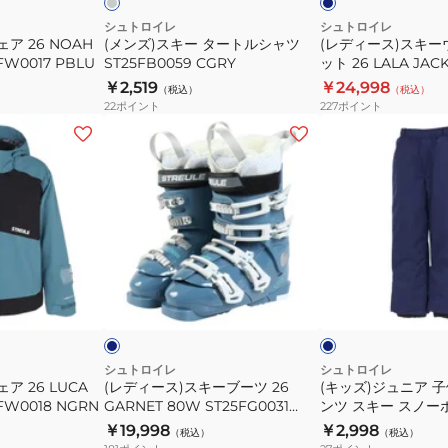
レ
イ
ー
ト
シ
ア
シュトロイレ
シュトロイレ
ア 26 NOAH
(メンズ)スキー タートルシャツ
(レディース)スキー
ャ
ジ
W0017 PBLU
ST25FB0059 CGRY
ット 26 LALA JAC
ツ
ャ
ST25FW0021 GBL
￥2,519
￥24,998
（税込）
（税込）
ST25FB0059
ケ
22
ポイント
227
ポイント
CGRY
ッ
(レ
(キ
ト
デ
ッ
26
ィ
ズ)
LALA
ー
ジ
JACKET
ス)
ュ
ST25FW0021
ス
ニ
GBLU
キ
ア
ブ
ネ
ー
子
ル
イ
ー
ビ
ト
ブ
供
ー
グ
ー
用
レ
ー
ツ
ス
シュトロイレ
シュトロイレ
ア 26 LUCA
(レディース)スキーブーツ 26
(キッズ)ジュニア 
26
ノ
W0018 NGRN
GARNET 80W ST25FG0031
ンツ スキー スノー
GARNET
ー
BLGY
ST25FW0058 NVY
￥19,998
￥2,998
（税込）
（税込）
80W
パ