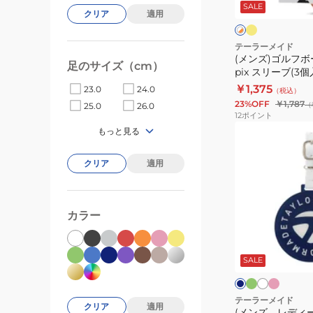
ロ
SALE
イ
ル
クリア
適用
ー
ト
ト
24
×
オ
TP5x
テーラーメイド
レ
(メンズ)ゴルフボー
pix
足のサイズ（cm）
ン
pix スリーブ(3個
ス
ジ
￥1,375
23.0
24.0
（税込）
リ
23%OFF
￥1,787
（
25.0
26.0
ー
12
ポイント
ブ
(メ
もっと見る
(3
ン
個
ズ、
クリア
適用
入
レ
り)
デ
ィ
カラー
ー
フ
ピ
ホ
ネ
ラ
ン
ワ
ス)
イ
ッ
ク
イ
ビ
SALE
サ
シ
ト
ー
ト
ー
ュ
グ
ク
テーラーメイド
リ
クリア
適用
(メンズ、レディ