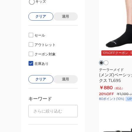
キッズ
ン
ズ)
クリア
適用
ベ
ー
シ
セール
ッ
ホ
ブ
アウトレット
ワ
ク
ラ
イ
ッ
10%OFFクーポン
ア
クーポン対象
ト
ク
ト
ン
在庫あり
ク
テーラーメイド
(メンズ)ベーシ
ル
クリア
適用
クス TL695
ソ
￥880
（税込）
ッ
20%OFF
￥1,100
（
ク
キーワード
80
ポイント
(
10
%)
UP
ス
(メ
TL695
ン
ズ、
レ