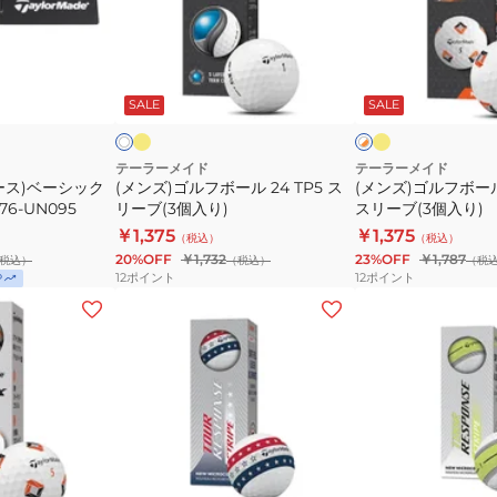
TL354
ル
ル
フ
フ
ボ
ボ
イ
イ
ホ
ホ
エ
エ
ー
ー
ワ
ワ
ロ
ロ
SALE
SALE
イ
イ
イ
ル
ル
ー
ー
ー
ト
ト
24
24
×
オ
TP5
TP5
テーラーメイド
テーラーメイド
レ
ース)ベーシック
(メンズ)ゴルフボール 24 TP5 ス
(メンズ)ゴルフボール 2
ス
pix
ン
6-UN095
リーブ(3個入り)
スリーブ(3個入り)
リ
ス
ジ
￥1,375
￥1,375
（税込）
（税込）
ー
リ
20%OFF
￥1,732
23%OFF
￥1,787
税込）
（税込）
（税
ブ
ー
12
ポイント
12
ポイント
P
(3
ブ
(メ
(メ
個
(3
ン
ン
入
個
ズ)
ズ)
り)
入
ゴ
ゴ
り)
ル
ル
フ
フ
ボ
ボ
ホ
ホ
ホ
ホ
ワ
ワ
ー
ー
ワ
ワ