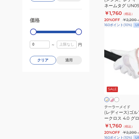
ル
ー
ネームタグ UN09
ン
T
￥1,760
（税込）
ネ
価格
20%OFF
￥2,200
99000
0
ー
160
ポイント
(
10
%)
U
ム
(レ
タ
デ
～
円
グ
ィ
UN098
ー
クリア
適用
ス)
ゴ
ル
ホ
ホ
ホ
ワ
ワ
フ
ワ
イ
イ
SALE
イ
左
ト
ト
ト
ト
手
×
×
ピ
ゴ
用
テーラーメイド
ン
ー
(レディース)ゴル
イ
ク
ル
ークロス 4.0 グ
ン
ド
M2461-TL935
￥1,760
（税込）
タ
20%OFF
￥2,200
ー
160
ポイント
(
10
%)
U