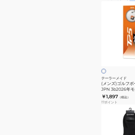
ク
(メ
ロ
ン
ス
ズ)
4.0
ゴ
グ
ル
ロ
フ
ー
ボ
ホ
ブ
ー
ワ
イ
シ
ル
ト
ト
ン
TP5
グ
PIX
テーラーメイド
ル
(メンズ)ゴルフボール
26
JPN 3b2026年
M2461-
JPN
個入り)
￥1,897
TL935
（税込）
3b2026
17
ポイント
年
(メ
モ
ン
デ
ズ)
ル
ゴ
ス