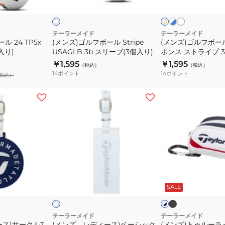
イ
イ
ッ
イ
イ
ル
ル
ト
ト
ト
ク
ト
Stripe
ツ
×
×
ブ
イ
USAGLB
ア
テーラーメイド
テーラーメイド
ル
エ
ル 24 TP5x
(メンズ)ゴルフボール Stripe
(メンズ)ゴルフボー
3b
ー
ー
ロ
入り)
USAGLB 3b スリーブ(3個入り)
ポンス ストライプ 3
ス
レ
ー
個入り)
￥1,595
￥1,595
（税込）
（税込）
リ
ス
14
ポイント
14
ポイント
税込）
ー
ポ
ブ
ン
(メ
(メ
(3
ス
ン
ン
個
ス
ズ、
ズ)
入
ト
レ
ト
り)
ラ
デ
ゥ
イ
ィ
ル
プ
ー
ー
ブ
ホ
ホ
3b
ラ
ス)
ラ
ワ
ワ
ッ
SALE
イ
イ
イ
ス
ベ
イ
ク
ト
ト
リ
ー
ト
×
ー
ネ
シ
ボ
テーラーメイド
テーラーメイド
イ
ース)サークルT
(メンズ、レディース)ベーシック
ブ
(メンズ)トゥルーラ