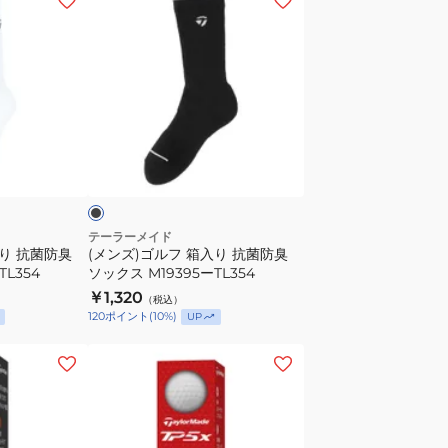
ン
ズ)
ゴ
ル
フ
箱
ブ
入
ラ
り
抗
菌
テーラーメイド
入り 抗菌防臭
(メンズ)ゴルフ 箱入り 抗菌防臭
防
TL354
ソックス M19395ーTL354
臭
￥1,320
（税込）
ソ
120
ポイント
(
10
%)
UP
ッ
ク
(メ
ス
ン
M19395
ズ)
ー
ゴ