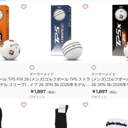
(3
(3
(メ
(メ
個
個
ン
ン
入
入
ズ)
ズ)
り)
り)
ゴ
ゴ
ル
ル
フ
フ
ボ
ボ
ホ
ホ
ー
ー
ワ
ワ
イ
イ
イ
ル
ル
ト
ト
TP5
TP5X
ス
PIX
テーラーメイド
テーラーメイド
 TP5 PIX 26
(メンズ)ゴルフボール TP5 ストラ
(メンズ)ゴルフボール 
ト
26
モデル スリーブ(3
イプ 26 JPN 3b 2026年モデル ス
26 JPN 3b 202
ラ
JPN
リーブ(3個入り)
ブ(3個入り)
￥1,897
￥1,897
（税込）
（税込）
イ
3b
17
ポイント
17
ポイント
プ
2026
(レ
(レ
26
年
デ
デ
JPN
モ
ィ
ィ
3b
デ
ー
ー
2026
ル