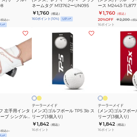
ッ
ー
ビ
8
ネームタグ M13762ーUN095
ース M2443-TL877
(3
ク
ル
ー
￥1,760
￥1,760
（税込）
個
（税込）
ネ
ケ
160
ポイント
(
10
%)
UP
20%OFF
￥2,200
（税込）
（税
入
ー
ー
16
ポイント
P
り)
ム
ス
(メ
(メ
タ
M2443-
ン
ン
グ
TL877
ズ)
ズ)
M13762
ゴ
ゴ
ー
ル
ル
UN095
フ
フ
ボ
ボ
イ
イ
ホ
ホ
エ
エ
ー
ー
ワ
ワ
ロ
ロ
ト
イ
イ
ル
ル
ー
ー
ン
ブ
ト
TP5
TP5X
ル
ー
3b
3b
テーラーメイド
テーラーメイド
フ 左手用インタ
(メンズ)ゴルフボール TP5 3b ス
(メンズ)ゴルフボール 
ス
ス
ローブ シングル
リーブ(3個入り)
リーブ(3個入り)
リ
リ
￥1,842
￥1,842
（税込）
（税込）
ー
ー
16
ポイント
16
ポイント
（税込）
ブ
ブ
P