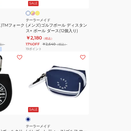
ロ
ロ
SALE
ル
ー
デ
ィ
テーラーメイド
)TMフォーク
(メンズ)ゴルフボール ディスタン
ス
ス+ ボール ダース(12個入り)
タ
￥2,180
（税込）
ン
17%OFF
￥2,640
込）
（税込）
ス
19
ポイント
+
(メ
ボ
ン
ー
ズ、
ル
レ
ダ
デ
ー
ィ
ス
ー
ネ
(12
ス)
イ
SALE
個
ゴ
入
ル
り)
フ
テーラーメイド