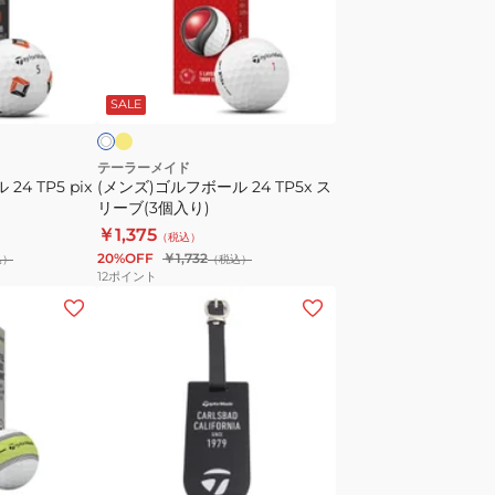
TL354
ル
フ
ボ
イ
ホ
エ
ー
ワ
ロ
SALE
ル
24
TP5x
テーラーメイド
4 TP5 pix
(メンズ)ゴルフボール 24 TP5x ス
ス
リーブ(3個入り)
リ
￥1,375
（税込）
ー
20%OFF
￥1,732
込）
（税込）
ブ
12
ポイント
(3
(メ
個
ン
入
ズ、
り)
レ
デ
ィ
ー
ホ
ブ
ワ
ス)T
ラ