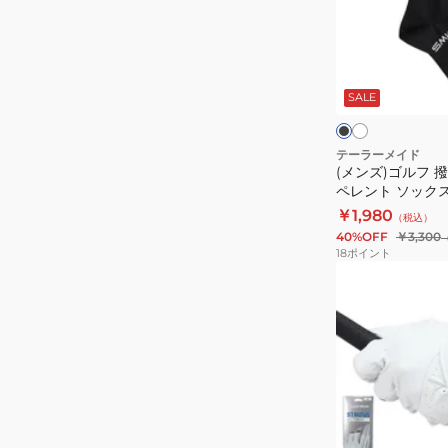
ル
リ
フ
ー
撥
ホ
ブ
ブ
ワ
水
ラ
イ
(3
ッ
SALE
ウ
ト
ク
ク
個
ォ
入
ー
テーラーメイド
り)
(メンズ)ゴルフ 
タ
ペレント ソックス 
ー
￥1,980
（税込）
リ
40%OFF
￥3,300
ペ
18
ポイント
レ
(メ
ン
ン
ト
ズ)
ソ
ゴ
ッ
ル
ク
フ
ス
グ
ホ
TJ048
ロ
ワ