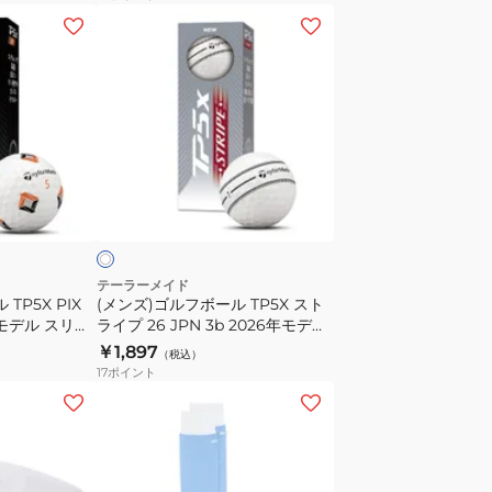
ス
(メ
ス
ン
ト
ズ)
ラ
ゴ
イ
ル
プ
フ
ツ
ボ
ホ
イ
ー
ワ
ン
ル
マ
TP5X
ー
ス
テーラーメイド
TP5X PIX
カ
(メンズ)ゴルフボール TP5X スト
ト
6年モデル スリー
ライプ 26 JPN 3b 2026年モデル
ー
ラ
スリーブ(3個入り)
￥1,897
UN100
（税込）
イ
17
ポイント
プ
(レ
26
デ
JPN
ィ
3b
ー
2026