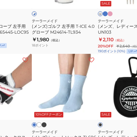
ー
ク
バ
SALE
イ
イ
ス
用
フ
ー
ー
ト
TJ061
T-
ォ
×
ピ
ICE
ー
テーラーメイド
テーラーメイド
ン
ローブ 左手用
(メンズ)ゴルフ 左手用 T-ICE 4.0
(メンズ、レディース
4.0
ク
ク
N65445-LOC95
グローブ M24614-TL934
UN103
グ
UN103
￥1,980
￥2,110
（税込）
（税込）
ロ
18
ポイント
P
20%OFF
￥2,640
（税
ー
190
ポイント
(
10
%)
UP
ブ
(メ
(メ
M24614-
ン
ン
TL934
ズ)
ズ、
シ
レ
ョ
デ
ー
ィ
ト
ー
ブ
ホ
ラ
ブ
ラ
ワ
ソ
ス)
イ
ラ
ッ
イ
ト
ッ
ビ
10%OFFクーポン
SALE
ッ
ボ
ク
ト
ク
ー
ク
ー
ス
ル
テーラーメイド
テーラーメイド