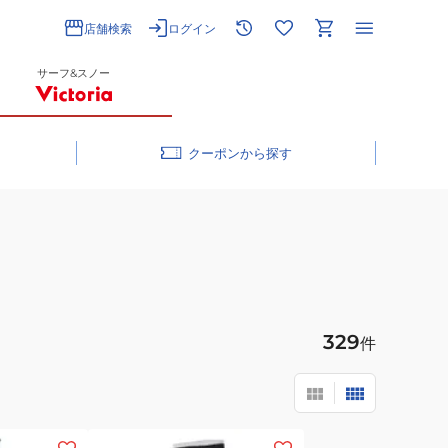
店舗検索
ログイン
サーフ&スノー
クーポン
329
件
(メ