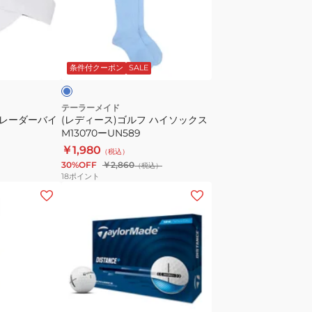
ス)
年
ゴ
モ
ル
ラ
デ
フ
イ
ル
条件付クーポン
SALE
ハ
ス
イ
リ
ソ
テーラーメイド
ー
 レーダーバイ
(レディース)ゴルフ ハイソックス
ッ
M13070ーUN589
ブ
ク
￥1,980
(3
（税込）
ス
30%OFF
￥2,860
個
（税込）
M13070
18
ポイント
入
ー
(メ
り)
UN589
ン
ズ)
ゴ
ル
フ
ボ
イ
イ
ホ
エ
エ
ー
ワ