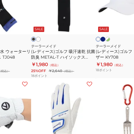
ス)
ス)
年
ス
ゴ
ゴ
モ
リ
ル
ル
ネ
ホ
ホ
ブ
ホ
デ
ー
イ
ワ
ワ
フ
フ
ラ
ワ
ビ
イ
イ
ル
ブ
ッ
ト
SALE
SALE
イ
吸
レ
ー
ト
ト
ブ
ト
ス
(3
汗
ー
×
ル
リ
個
グ
ー
速
ダ
テーラーメイド
テーラーメイド
リ
ー
入
撥水 ウォーターリ
(レディース)ゴルフ 吸汗速乾 抗菌
(レディース)ゴルフ
乾
ー
ー
TJ048
防臭 METAL-T ハイソックス
ザー KY708
ブ
り)
ン
抗
バ
TJ061
￥1,980
￥1,980
(3
（税込）
（税込）
菌
イ
18
ポイント
25%OFF
￥2,640
（税込）
個
（税込）
防
ザ
18
ポイント
入
臭
ー
(メ
(メ
り)
METAL-
KY708
ン
ン
T
ズ)
ズ、
ハ
ゴ
レ
イ
ル
デ
ソ
フ
ィ
ッ
左
ー
ブ
ピ
シ
ホ
ク
ル
ン
手
ス)TM
ル
ワ