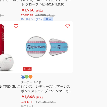
フ
ト グローブ M24603-TL930
ィ
￥1,760
（税込）
ッ
20%OFF
￥2,200
込）
（税込）
ト
160
ポイント
(
10
%)
UP
グ
(メ
ロ
ン
ー
ズ、
ブ
レ
M24603-
デ
TL930
ィ
ー
グ
オ
ラ
リ
レ
ス)
イ
ー
ン
SALE
ツ
ジ
ア
ー
テーラーメイド
TP5X 3b ス
(メンズ、レディース)ツアーレス
レ
ポンスストライプ ツインマーカー
ス
UN100
￥1,848
（税込）
ポ
30%OFF
￥2,640
（税込）
ン
16
ポイント