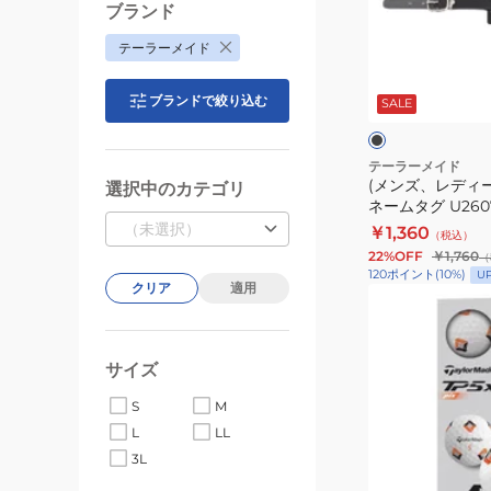
デ
ブランド
ィ
テーラーメイド
ー
ブ
ス)
ラ
ブランドで絞り込む
ッ
SALE
ベ
ク
ト
ー
シ
テーラーメイド
(メンズ、レディ
選択中のカテゴリ
ッ
ネームタグ U2607
ク
（未選択）
￥1,360
（税込）
ネ
22%OFF
￥1,760
（
ー
120
ポイント
(
10
%)
U
クリア
適用
ム
(メ
タ
ン
グ
ズ)
サイズ
U26076-
ゴ
UN095
ル
S
M
フ
L
LL
ボ
イ
3L
ホ
エ
ー
ワ