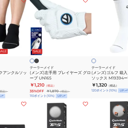
ン
ン
ズ)
ズ)
左
ゴ
手
ル
用
フ
プ
箱
ブ
ホ
ホ
ラ
レ
入
ワ
ワ
ッ
ッ
SALE
SALE
イ
イ
イ
り
ク
ク
ト
ヤ
抗
ー
菌
テーラーメイド
テーラーメイド
ックアンクルソッ
(メンズ)左手用 プレイヤーズ グロ
(メンズ)ゴルフ 箱
ズ
防
ーブ UN165
ソックス M19394ー
グ
臭
￥1,210
￥1,320
（税込）
（税込）
ロ
ソ
120
ポイント
(
10
%)
UP
35%OFF
￥1,870
税込）
（税込）
ー
ッ
110
ポイント
(
10
%)
UP
ブ
ク
(メ
(メ
UN165
ス
ン
ン
M19394
ズ)
ズ)
ー
ゴ
ゴ