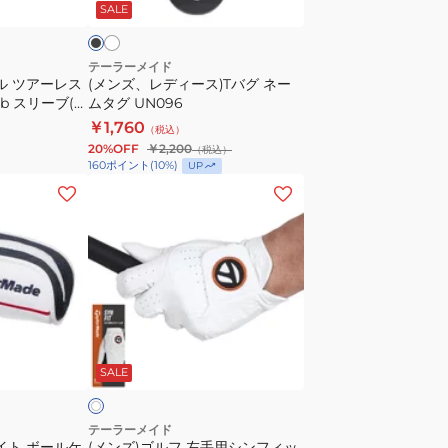
イ
SALE
バ
グ
ネ
テーラーメイド
ル ツアーレス
(メンズ、レディース)Tバグ ネー
ー
b スリーブ(3
ムタグ UN096
ム
￥1,760
（税込）
タ
20%OFF
￥2,200
（税込）
グ
160
ポイント
(
10
%)
UP
UN096
(メ
ン
ズ)
ゴ
ル
フ
左
ホ
手
ワ
SALE
用
シ
ン
テーラーメイド
イト ボールケ
(メンズ)ゴルフ 左手用シンフィッ