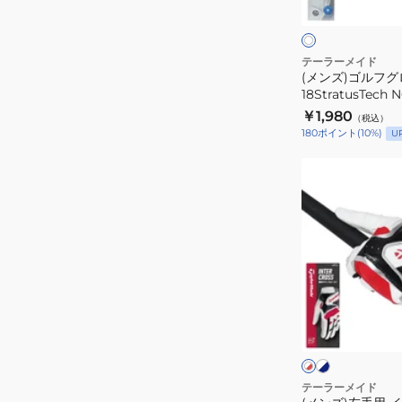
イ
ー
ト
ト
ブ
×
ブ
左
テーラーメイド
ル
(メンズ)ゴルフグ
手
ー
18StratusTech 
用
￥1,980
（税込）
18StratusTech
180
ポイント
(
10
%)
U
N65445-
LOC95
(メ
ン
ズ)
左
手
用
イ
ホ
ホ
ワ
ン
ワ
イ
イ
タ
ト
ブ
ト
ー
×
ル
×
ネ
ー
レ
ク
テーラーメイド
イ
ッ