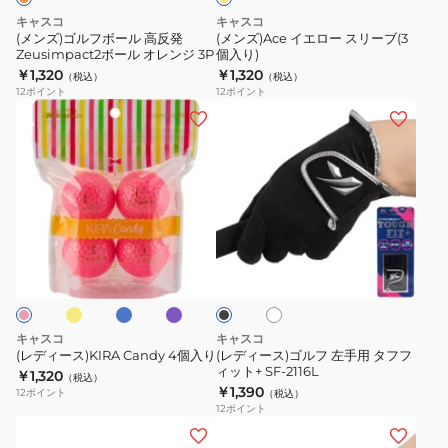
SF-
SF-
高
ー
キャスコ
キャスコ
21161
21162
反
ブ
(メンズ)ゴルフボール 高反発
(メンズ)Ace イエロー スリーブ(3
Zeusimpact2ボール オレンジ 3P
個入り)
発
(3
￥1,320
￥1,320
（税込）
（税込）
Zeusimpact2
個
12
ポイント
12
ポイント
ボ
入
(レ
(レ
ー
り)
デ
デ
ル
ィ
ィ
オ
ー
ー
レ
ス)KIRA
ス)
ン
Candy
ゴ
イ
タ
ラ
ホ
ブ
ジ
4
ル
ー
ベ
ワ
ラ
3P
コ
ン
個
フ
イ
ッ
イ
ダ
ト
ク
入
左
ー
り
手
キャスコ
キャスコ
用
(レディース)KIRA Candy 4個入り
(レディース)ゴルフ 左手用 タフフ
ィット+ SF-2116L
タ
￥1,320
（税込）
￥1,390
12
ポイント
（税込）
フ
12
ポイント
フ
(メ
(メ
ィ