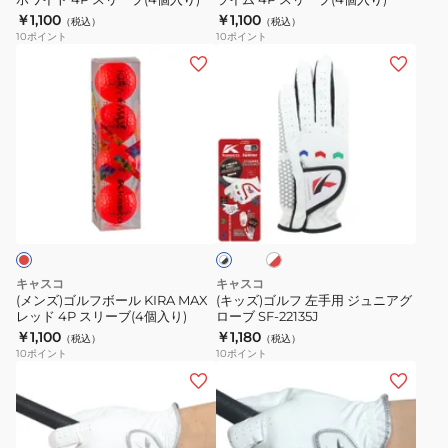
ホ
ラ
￥1,100
￥1,100
（税込）
（税込）
ワ
イ
10
ポイント
10
ポイント
イ
ム
(メ
(キ
ト
4P
ン
ッ
4P
ス
ズ)
ズ)
ス
リ
ゴ
ゴ
リ
ー
ル
ル
ー
ブ
フ
フ
ホ
ホ
ブ
(4
ボ
左
ワ
ワ
(4
個
ー
手
イ
イ
ト
個
入
ト
ル
用
×
×
入
り)
KIRA
ジ
レ
ブ
キャスコ
キャスコ
り)
ッ
MAX
ュ
ラ
(メンズ)ゴルフボール KIRA MAX
(キッズ)ゴルフ 左手用 ジュニアグ
ド
ッ
レッド 4P スリーブ(4個入り)
ローブ SF-22135J
レ
ニ
ク
￥1,100
￥1,180
（税込）
（税込）
ッ
ア
10
ポイント
10
ポイント
ド
グ
(メ
(メ
4P
ロ
ン
ン
ス
ー
ズ)
ズ)
リ
ブ
ゴ
ゴ