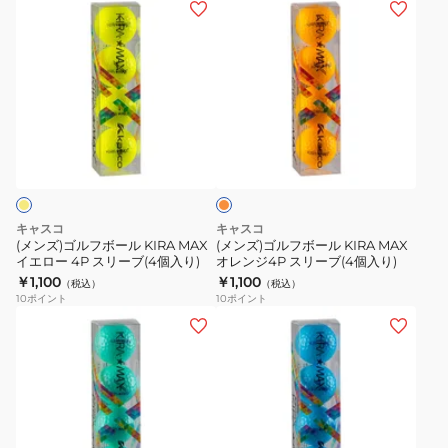
(メ
(メ
ー
4P
ン
ン
ト
ス
ズ)
ズ)
4P
リ
ゴ
ゴ
ス
ー
ル
ル
リ
ブ
フ
フ
オ
ー
(4
ボ
ボ
レ
ブ
個
ー
ー
ン
(4
入
ジ
ル
ル
個
り)
KIRA
KIRA
キャスコ
キャスコ
入
MAX
MAX
(メンズ)ゴルフボール KIRA MAX
(メンズ)ゴルフボール KIRA MAX
り)
イエロー 4P スリーブ(4個入り)
オレンジ4P スリーブ(4個入り)
イ
オ
￥1,100
￥1,100
（税込）
（税込）
エ
レ
10
ポイント
10
ポイント
ロ
ン
(メ
(メ
ー
ジ
ン
ン
4P
4P
ズ)
ズ)
ス
ス
ゴ
ゴ
リ
リ
ル
ル
ー
ー
フ
フ