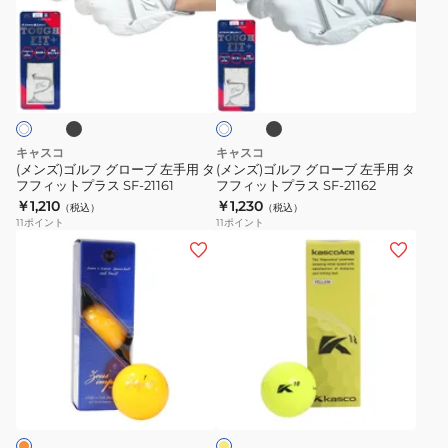
ー
SF-
ル
ル
ブ
22135J
フ
フ
ブ
ブ
ホ
(4
グ
グ
ラ
ワ
個
ッ
ロ
ロ
イ
ク
入
ト
ー
ー
り)
ブ
ブ
キャスコ
キャスコ
左
左
(メンズ)ゴルフ グローブ 左手用 タ
(メンズ)ゴルフ グローブ 左手用 タ
フフィットプラス SF-21161
フフィットプラス SF-21162
手
手
￥1,210
￥1,230
（税込）
（税込）
用
用
11
ポイント
11
ポイント
タ
タ
(メ
(メ
フ
フ
ン
ン
フ
フ
ズ)
ズ)Ace
ィ
ィ
ゴ
イ
ッ
ッ
ル
エ
ト
ト
フ
ロ
イ
プ
プ
ボ
ー
エ
ラ
ラ
ー
ス
ロ
ス
ス
ー
ル
リ