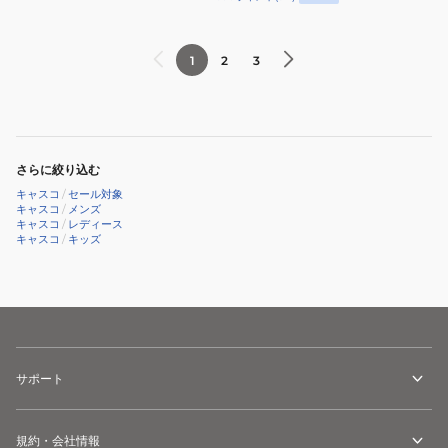
ー
ル
ン
ル
kascoAce
ウ
ダ
イ
エ
1
2
3
ー
エ
ア
ス
ロ
雨
(12
ー
具
個
ダ
上
さらに絞り込む
入
ー
下
り)
キャスコ
/
セール対象
ス
セ
キャスコ
/
メンズ
(12
ッ
キャスコ
/
レディース
キャスコ
/
キッズ
個
ト
入
収
り)
納
ポ
ー
チ
サポート
付
き
KSRWL-
規約・会社情報