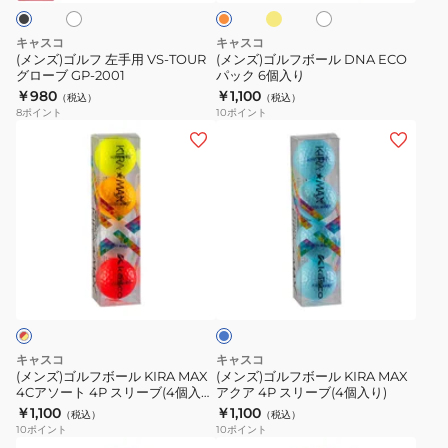
ー
ト
ジ
用
ル
VS-
DNA
キャスコ
キャスコ
TOUR
ECO
(メンズ)ゴルフ 左手用 VS-TOUR
(メンズ)ゴルフボール DNA ECO
グローブ GP-2001
パック 6個入り
グ
パ
￥980
￥1,100
（税込）
（税込）
ロ
ッ
8
ポイント
10
ポイント
ー
ク
(メ
(メ
ブ
6
ン
ン
GP-
個
ズ)
ズ)
2001
入
ゴ
ゴ
り
ル
ル
フ
フ
ラ
ボ
ボ
イ
ー
ー
ト
ブ
ル
ル
ル
KIRA
KIRA
ー
キャスコ
キャスコ
MAX
MAX
(メンズ)ゴルフボール KIRA MAX
(メンズ)ゴルフボール KIRA MAX
4Cアソート 4P スリーブ(4個入
アクア 4P スリーブ(4個入り)
4C
ア
り)
￥1,100
￥1,100
（税込）
（税込）
ア
ク
10
ポイント
10
ポイント
ソ
ア