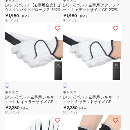
キャスコ
キャスコ
ズ
ZI-
皮】
ク
(メンズ)ゴルフ 【右手用合皮】ゼ
(メンズ)ゴルフ 左手用 アクアフィ
GF-
1926
ウスインパクトグローブ ZI-1926R
ット キャデットサイズ GF-23252
ゼ
ア
WHT
WHT
￥1,980
￥1,980
23251
WHT
（税込）
（税込）
ウ
フ
18
ポイント
18
ポイント
WHT
ス
ィ
(メ
(メ
イ
ッ
ン
ン
ン
ト
ズ)
ズ)
パ
キ
ゴ
ゴ
ク
ャ
ル
ル
ト
デ
フ
フ
ホ
グ
ッ
左
左
ワ
ロ
ト
手
手
イ
ー
サ
ト
用
用
ブ
イ
シ
シ
キャスコ
キャスコ
ZI-
ズ
ル
ル
(メンズ)ゴルフ 左手用 シルキーフ
(メンズ)ゴルフ 左手用 シルキーフ
1926R
GF-
ィット レギュラーサイズ GF-
ィット キャデットサイズ GF-
キ
キ
23301 WHT
23302 WHT
￥2,280
￥2,280
WHT
23252
（税込）
（税込）
ー
ー
20
ポイント
20
ポイント
WHT
フ
フ
(キ
(レ
ィ
ィ
ッ
デ