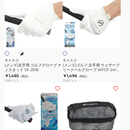
ン
ン
ッ
ズ)
ズ)
ト
左
ゴ
+
手
ル
SF-
用
フ
ホ
ホ
2116L
ゴ
左
ワ
ル
手
イ
ト
フ
用
グ
ウ
キャスコ
キャスコ
ロ
ェ
(メンズ)左手用 ゴルフグローブ ナ
(メンズ)ゴルフ 左手用 ウェザーフ
ノスタッド SF-2518
リークールグローブ WFCF-2417
ー
ザ
WHT
￥1,485
￥1,496
（税込）
（税込）
ブ
ー
13
ポイント
13
ポイント
ナ
フ
(メ
(メ
ノ
リ
ン
ン
ス
ー
ズ)
ズ、
タ
ク
ゴ
レ
ッ
ー
ル
デ
ド
ル
フ
ィ
オ
イ
ホ
SF-
グ
左
ー