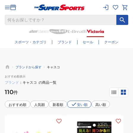
さらに絞り込む
スポーツ・カテゴリ
ブランド
セール
クーポン
ブランドから探す
キャスコ
おすすめ
順表示
ブランド
キャスコ
の商品一覧
110
件
おすすめ順
人気順
新着順
安い順
高い順