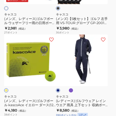
ッ
ク
ゴ
ゴ
ル
ル
キャスコ
キャスコ
フ
フ
(メンズ、レディース)ゴルフボー
(メンズ)【5枚セット】ゴルフ 左手
ル ウェザーフリー雨の日用ボール
用 VS-TOUR グローブ GP-2001
ボ
左
ダース(12個入り)
BLK
￥2,981
￥3,980
（税込）
（税込）
ー
手
27
ポイント
36
ポイント
ル
用
(メ
(レ
ウ
VS-
ン
デ
ェ
TOUR
ズ、
ィ
ザ
グ
レ
ー
ー
ロ
デ
ス)
フ
ー
ィ
ゴ
ラ
ネ
リ
ブ
ー
ル
ベ
イ
ー
GP-
ン
ス)
フ
ビ
ダ
雨
2001
ー
ゴ
ウ
ー
の
BLK
ル
ェ
キャスコ
キャスコ
日
フ
ア
(メンズ、レディース)ゴルフボー
(レディース)ゴルフウェア レイン
用
ル kascoAce イエロー ダース(12
ウエア 雨具 上下セット 収納ポー
ボ
レ
個入り)
チ付き KSRWL-002
￥4,180
￥8,580
ボ
（税込）
（税込）
ー
イ
38
ポイント
UP
390
ポイント
(
5
%)