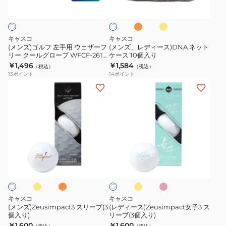
レ
エ
ワ
2518
ロ
ン
ロ
手
ス)DNA
イ
ジ
ー
ー
ト
用
ネ
ブ
ウ
ッ
キャスコ
キャスコ
WFCF-
ェ
ト
(メンズ)ゴルフ 左手用 ウェザーフ
(メンズ、レディース)DNA ネット
2417
リー クールグローブ WFCF-2617
ケース 10個入り
ザ
ケ
WHT
￥1,496
￥1,584
WHT
（税込）
（税込）
ー
ー
13
ポイント
14
ポイント
フ
ス
(メ
(レ
リ
10
ン
デ
ー
個
ズ)Zeusimpact3
ィ
ク
入
ス
ー
ー
り
リ
ス)Zeusimpact
ル
ー
女
イ
オ
イ
ピ
ホ
グ
ブ
子
レ
エ
ン
ワ
ロ
ン
ロ
ク
(3
3
イ
ジ
ー
ー
ト
個
ス
ブ
入
リ
キャスコ
キャスコ
WFCF-
り)
ー
(メンズ)Zeusimpact3 スリーブ(3
(レディース)Zeusimpact女子3 ス
2617
個入り)
リーブ(3個入り)
ブ
￥1,600
￥1,600