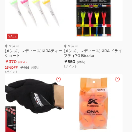
SALE
キャスコ
キャスコ
(メンズ、レディース)KIRAティー
(メンズ、レディース)KIRA ドライ
ショート
ブティ70 Bicolor
￥370
￥550
（税込）
（税込）
5
ポイント
25%OFF
￥495
（税込）
3
ポイント
(メ
(メ
ン
ン
ズ)
ズ)
ゴ
ゴ
ル
ル
フ
フ
イ
ホ
ホ
オ
左
ボ
エ
ワ
レ
ロ
手
ー
イ
ン