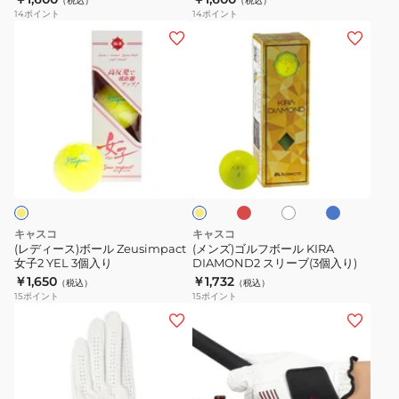
WHT
（税込）
（税込）
(3
14
ポイント
14
ポイント
個
(レ
(メ
入
デ
ン
り)
ィ
ズ)
ー
ゴ
ス)
ル
ボ
フ
レ
タ
ホ
イ
ー
ボ
ッ
ー
ワ
エ
ド
コ
ル
ー
イ
ロ
イ
ト
ー
Zeusimpact
ル
ズ
女
KIRA
キャスコ
キャスコ
子
DIAMOND2
(レディース)ボール Zeusimpact
(メンズ)ゴルフボール KIRA
女子2 YEL 3個入り
DIAMOND2 スリーブ(3個入り)
2
ス
￥1,650
￥1,732
（税込）
（税込）
YEL
リ
15
ポイント
15
ポイント
3
ー
(メ
(メ
個
ブ
ン
ン
入
(3
ズ)
ズ)
り
個
ゴ
ゴ
入