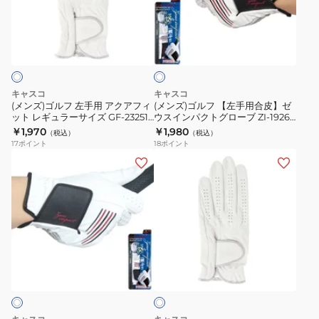
ル
ル
り)
フ
フ
ホ
左
【左
ワ
手
手
イ
ト
用
用
ア
合
キャスコ
キャスコ
ク
皮】
(メンズ)ゴルフ 左手用 アクアフィ
(メンズ)ゴルフ 【左手用合皮】ゼ
ット レギュラーサイズ GF-23251
ウスインパクトグローブ ZI-1926
ア
ゼ
WHT
WHT
￥1,970
￥1,980
（税込）
（税込）
フ
ウ
17
ポイント
18
ポイント
ィ
ス
(メ
(メ
ッ
イ
ン
ン
ト
ン
ズ)
ズ)
レ
パ
ゴ
ゴ
ギ
ク
ル
ル
ュ
ト
フ
フ
ホ
ラ
グ
【右
左
ワ
ー
ロ
手
手
イ
サ
ー
ト
用
用
イ
ブ
合
ア