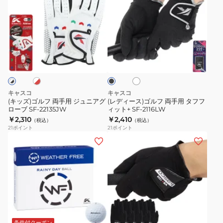
ッ
ッ
ズ)
ィ
ト
ト
ゴ
ー
レ
キ
ル
ス)
ギ
ャ
フ
ゴ
ホ
ホ
ブ
ュ
デ
両
ル
ワ
ラ
ラ
ッ
手
フ
イ
ッ
ト
ー
ト
ク
用
両
サ
サ
ジ
手
キャスコ
キャスコ
イ
イ
ュ
用
(キッズ)ゴルフ 両手用 ジュニアグ
(レディース)ゴルフ 両手用 タフフ
ズ
ズ
ローブ SF-22135JW
ィット+ SF-2116LW
ニ
タ
￥2,310
￥2,410
GF-
GF-
（税込）
（税込）
ア
フ
21
ポイント
21
ポイント
23301
23302
グ
フ
(メ
(メ
WHT
WHT
ロ
ィ
ン
ン
ー
ッ
ズ、
ズ)
ブ
ト
レ
【5
SF-
+
デ
枚
22135JW
SF-
ィ
セ
ブ
2116LW
ー
ッ
ラ
ス)
ト】
条件付クーポン