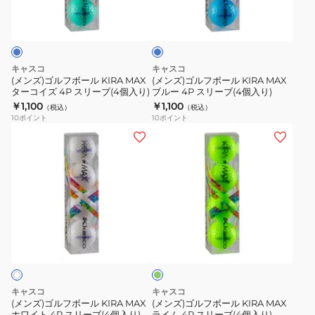
ブ
ブ
ブ
ボ
ボ
ル
(4
(4
ー
ー
ー
個
個
ル
ル
入
入
KIRA
KIRA
キャスコ
キャスコ
り)
り)
MAX
MAX
(メンズ)ゴルフボール KIRA MAX
(メンズ)ゴルフボール KIRA MAX
ターコイズ 4P スリーブ(4個入り)
ブルー 4P スリーブ(4個入り)
タ
ブ
￥1,100
￥1,100
（税込）
（税込）
ー
ル
10
ポイント
10
ポイント
コ
ー
(メ
(メ
イ
4P
ン
ン
ズ
ス
ズ)
ズ)
4P
リ
ゴ
ゴ
ス
ー
ル
ル
リ
ブ
フ
フ
黄
ー
(4
ボ
ボ
緑
ブ
個
ー
ー
(4
入
ル
ル
個
り)
KIRA
KIRA
キャスコ
キャスコ
入
MAX
MAX
(メンズ)ゴルフボール KIRA MAX
(メンズ)ゴルフボール KIRA MAX
り)
ホワイト 4P スリーブ(4個入り)
ライム 4P スリーブ(4個入り)