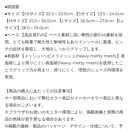
●韓国製
●サイズ:【SSサイズ】22.0～23.0cm 【Sサイズ】23.5～24.5cm
【Mサイズ】25.0～26.0cm 【Lサイズ】26.5cm～27.5cm 【LL
サイズ】28.0～29.0cm
●ベース:【高反発EVA】ベース素材に高い剛性の新EVA素材を採
用。とても軽量で耐久性と耐候性もありインソールに最適。ピッ
チの起伏を吸収し、大地をしっかりグリップします。
●表面材:【メッシュ=ヘビメリメッシュ(heavy metty mesh)】表
面材により滑りにくい表面材(heavy metty mesh)を使用したこ
とでグリップ力が高まり、滑りにくく、理想のシューズ内環境を
実現。
【商品の購入にあたっての注意事項】
※一部商品において弊社カラー表記がメーカーカラー表記と異な
る場合がございます。
※ブラウザやお使いのモニター環境により、掲載画像と実際の商
品の色味が若干異なる場合があります。
※掲載の価格・製品のパッケージ・デザイン・仕様について、予