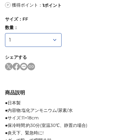
獲得ポイント：
1
ポイント
P
サイズ
：
FF
数量：
シェアする
商品説明
●日本製
●内容物:塩化アンモニウム/尿素/水
●サイズ:11×18cm
●保冷時間:約30分(室温30℃、静置の場合)
●炎天下、緊急時に!