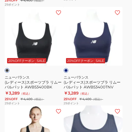
25%OFF
￥4,400
（税込）
ス
ス
イ
29
ポイント
ポ
(レ
(レ
AER
プ
ー
デ
デ
AOP
ラ
ツ
ィ
ィ
ブ
ス
ブ
ー
ー
ラ
黒
ラ
ス)
ス)
KUC93
S-
FB4081-
ス
ス
LL
ネ
751
ポ
ポ
サ
イ
ー
ー
イ
ビ
20%OFFクーポン
SALE
20%OFFクーポン
SALE
ー
ツ
ツ
ズ
ブ
ブ
892CO5ASC0004
ニューバランス
ニューバランス
ラ
ラ
BLK
(レディース)スポーツブラ リムー
(レディース)スポーツブラ リムー
バルパット AWB53400BK
バルパット AWB53400TNV
リ
リ
吸
￥3,289
￥3,289
（税込）
（税込）
ム
ム
汗
25%OFF
￥4,400
25%OFF
￥4,400
（税込）
（税込）
ー
ー
速
29
ポイント
29
ポイント
(レ
(レ
バ
バ
乾
デ
デ
ル
ル
抗
ィ
ィ
パ
パ
菌
ー
ー
ッ
ッ
防