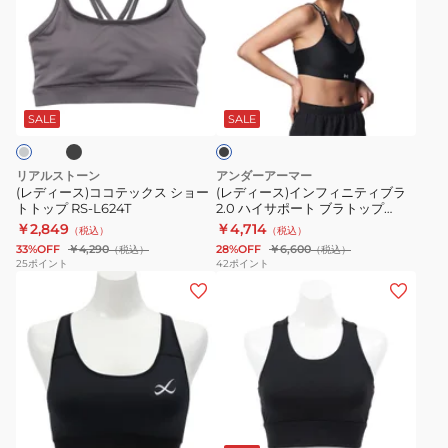
ー
ー
ー
WB51468RSG
010
ス)
ス)
ト
コ
イ
パ
ブ
ブ
コ
ン
ッ
ラ
テ
フ
デ
ッ
SALE
SALE
ク
ッ
ィ
ィ
ク
ニ
ド
リアルストーン
アンダーアーマー
ス
テ
ス
(レディース)ココテックス ショー
(レディース)インフィニティブラ
トトップ RS-L624T
2.0 ハイサポート ブラトップ
シ
ィ
ポ
1384112 001
￥2,849
￥4,714
（税込）
（税込）
ョ
ブ
ー
33%OFF
￥4,290
28%OFF
￥6,600
（税込）
（税込）
ー
ラ
ツ
25
ポイント
42
ポイント
(レ
(レ
ト
2.0
ブ
デ
デ
ト
ハ
ラ
ィ
ィ
ッ
イ
DX6822-
ー
ー
プ
サ
527
ス)
ス)
RS-
ポ
ゆ
ミ
L624T
ー
チ
ホ
ブ
れ
デ
ト
ャ
ラ