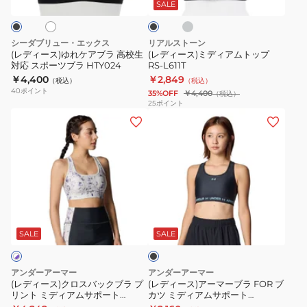
コ
ケ
ィ
ブ
ッ
SALE
ー
ク
ア
ア
ラ
ル
ブ
ム
ト
グ
シーダブリュー・エックス
リアルストーン
レ
ラ
ト
ッ
(レディース)ゆれケアブラ 高校生
(レディース)ミディアムトップ
ー
対応 スポーツブラ HTY024
RS-L611T
高
ッ
プ
￥4,400
￥2,849
（税込）
（税込）
校
プ
1384112
40
ポイント
35%OFF
￥4,400
（税込）
生
RS-
001
25
ポイント
(レ
(レ
対
L611T
デ
デ
応
ィ
ィ
ス
ー
ー
ポ
ス)
ス)
ー
ク
ア
ツ
ブ
ロ
ー
ブ
ラ
ス
マ
ラ
ッ
SALE
SALE
ク
バ
ー
HTY024
ッ
ブ
アンダーアーマー
アンダーアーマー
ク
ラ
(レディース)クロスバックブラ プ
(レディース)アーマーブラ FOR ブ
リント ミディアムサポート
カツ ミディアムサポート
ブ
FOR
6012599 114
6001295 016