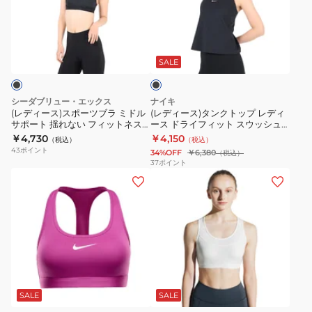
ス)
ス)
と
ポ
ス
タ
4023
ー
ブ
ポ
ン
ツ
ラ
ー
ク
ブ
ッ
SALE
ク
ツ
ト
ラ
ブ
ッ
HF5367-
シーダブリュー・エックス
ナイキ
ラ
プ
010
(レディース)スポーツブラ ミドル
(レディース)タンクトップ レディ
サポート 揺れない フィットネス
ース ドライフィット スウッシュ
ミ
レ
HTY020 BL
タンク ブラ DV9898-010
￥4,730
￥4,150
（税込）
（税込）
ド
デ
43
ポイント
34%OFF
￥6,380
（税込）
ル
ィ
37
ポイント
(レ
(レ
サ
ー
デ
デ
ポ
ス
ィ
ィ
ー
ド
ー
ー
ト
ラ
ス)
ス)
揺
イ
ス
ス
れ
フ
ホ
ウ
ポ
な
ィ
ワ
ッ
ー
い
ッ
SALE
SALE
イ
ト
シ
ツ
フ
ト