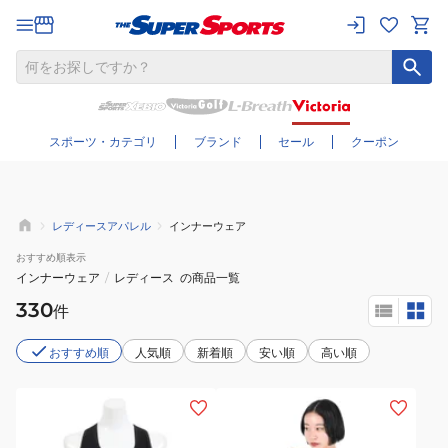
さらに絞り込む
スポーツ・カテゴリ
ブランド
セール
クーポン
レディースアパレル
インナーウェア
おすすめ
順表示
インナーウェア
/
レディース
の商品一覧
330
件
おすすめ順
人気順
新着順
安い順
高い順
(レ
(レ
デ
デ