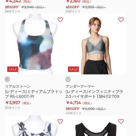
￥4,242
￥2,160
（税込）
（税込）
ラ
ブ
28%OFF
￥5,940
45%OFF
￥3,960
（税込）
（税込）
プ
カ
38
ポイント
19
ポイント
(レ
(レ
リ
ツ
デ
デ
ン
ミ
ィ
ィ
ト
デ
ー
ー
ミ
ィ
ス)
ス)
デ
ア
ミ
イ
ィ
ム
グ
デ
ン
ア
サ
レ
ィ
フ
ム
ポ
ー
SALE
SALE
ア
ィ
サ
ー
ム
ニ
ポ
ト
リアルストーン
アンダーアーマー
ブ
テ
ー
6001295
(レディース)ミディアムブラトッ
(レディース)インフィニティブラ
プ RS-L600T-PI
2.0 ハイサポート 1384112 709
ラ
ィ
ト
016
￥3,957
￥4,714
（税込）
（税込）
ト
ブ
6012599
35
ポイント
28%OFF
￥6,600
（税込）
ッ
ラ
114
42
ポイント
(レ
(レ
プ
2.0
デ
デ
RS-
ハ
ィ
ィ
L600T-
イ