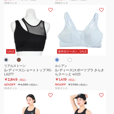
プ
ル
29
ポイント
39
ポイント
(レ
(レ
リ
ラ
デ
デ
ン
イ
ィ
ィ
ト
ト
ー
ー
ミ
サ
ス)
ス)
デ
ポ
シ
ス
ィ
ー
ブ
ホ
サ
ョ
ポ
ア
ト
ワ
ッ
ー
ー
イ
ム
ラ
ク
SALE
条件付クーポン
SALE
ト
ス
ト
ツ
サ
イ
ト
ブ
ポ
ト
リアルストーン
ルシアン
ッ
ラ
ー
リ
(レディース)ショートトップ RS-
(レディース)スポーツブラ さらさ
L627T
らスーッと 4023
プ
さ
ト
ー
￥2,849
￥1,419
（税込）
（税込）
RS-
ら
6007695
ラ
42%OFF
￥4,950
19%OFF
￥1,760
（税込）
（税込）
L627T
さ
イ
25
ポイント
12
ポイント
(レ
(レ
ら
ニ
デ
デ
ス
ン
ィ
ィ
ー
グ
ー
ー
ッ
ス