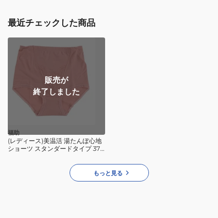
ブ
ー
ラ
ト
最近チェックした商品
ト
527027
ッ
51
プ
BLK
25FWRBR254526
販売が
終了しました
福助
(レディース)美温活 湯たんぽ心地
ショーツ スタンダードタイプ 37-
4803ARED
もっと見る