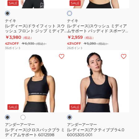
イ
ッ
水
デ
SALE
SALE
イ
ト
フ
シ
陸
ィ
ィ
ュ
両
ド
ナイキ
ナイキ
ッ
ミ
用
ス
(レディース)ドライフィット スウ
(レディース)スウッシュ ミディア
ッシュ フロント ジップ ミディア
ムサポート パッディド スポーツ
ト
デ
3100324-
ポ
ムサポート パッディド スポーツ
ブラ DX6822-100
￥3,980
￥2,959
（税込）
（税込）
ス
ィ
09
ー
ブラ FN2732-010
42%OFF
￥6,930
43%OFF
￥5,280
（税込）
（税込）
ウ
ア
ツ
36
ポイント
26
ポイント
(レ
(レ
ッ
ム
ブ
デ
デ
シ
サ
ラ
ィ
ィ
ュ
ポ
DX6822-
ー
ー
フ
ー
010
ス)
ス)
ロ
ト
ク
ア
ン
パ
ホ
ブ
ロ
ク
ト
ッ
ラ
ス
テ
ジ
デ
ッ
SALE
SALE
ク
バ
ィ
ッ
ィ
ッ
ブ
プ
ド
アンダーアーマー
アンダーアーマー
ク
ブ
ミ
ス
(レディース)クロスバックブラ ミ
(レディース)アクティブブラ4.0
ディアムサポート 6012598
6005305 001
ブ
ラ
デ
ポ