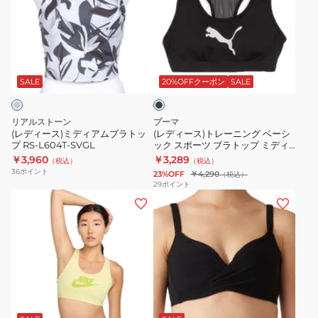
ー
ー
PI
サ
ス)
ス)
ポ
ミ
ト
ー
ブ
デ
レ
ト
ラ
ィ
ー
1384112
ッ
SALE
20%OFFクーポン
SALE
ク
ア
ニ
709
ム
ン
リアルストーン
プーマ
ブ
グ
(レディース)ミディアムブラトッ
(レディース)トレーニング ベーシ
プ RS-L604T-SVGL
ック スポーツ ブラトップ ミディ
ラ
ベ
アムサポート 527027 01 BLK
￥3,960
￥3,289
（税込）
（税込）
ト
ー
36
ポイント
23%OFF
￥4,290
（税込）
ッ
シ
29
ポイント
(レ
(レ
プ
ッ
デ
デ
RS-
ク
ィ
ィ
L604T-
ス
ー
ー
SVGL
ポ
ス)
ス)
ー
ス
デ
ツ
ミ
ラ
グ
ブ
ウ
イ
ブ
ン
ベ
レ
ラ
ッ
リ