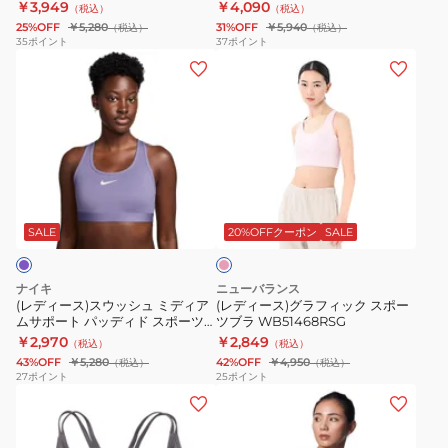
￥3,949
￥4,090
（税込）
（税込）
ラ
4.0
ィ
ー
25%OFF
￥5,280
31%OFF
￥5,940
（税込）
（税込）
ミ
6005305
ア
ツ
35
ポイント
37
ポイント
(レ
(レ
デ
001
ム
ブ
デ
デ
ィ
サ
ラ
ィ
ィ
ア
ポ
DX6822-
ー
ー
ム
ー
100
ス)
ス)
サ
ト
ス
グ
ポ
パ
ピ
ウ
ラ
ー
ッ
ン
ッ
フ
ト
デ
ク
SALE
20%OFFクーポン
SALE
シ
ィ
6012598
ィ
ュ
ッ
ド
ナイキ
ニューバランス
ミ
ク
ス
(レディース)スウッシュ ミディア
(レディース)グラフィック スポー
ムサポート パッディド スポーツ
ツブラ WB51468RSG
デ
ス
ポ
ブラ DX6822-527
￥2,970
￥2,849
（税込）
（税込）
ィ
ポ
ー
43%OFF
￥5,280
42%OFF
￥4,950
（税込）
（税込）
ア
ー
ツ
27
ポイント
25
ポイント
(レ
(レ
ム
ツ
ブ
デ
デ
サ
ブ
ラ
ィ
ィ
ポ
ラ
FN2732-