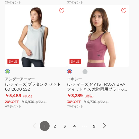
シ
タ
ツ
29
ポイント
37
ポイント
(レ
(レ
ッ
ン
ブ
デ
デ
ク
ク
ラ
ィ
ィ
ス
2
DX6822-
ー
ー
ポ
点
518
ス)
ス)MY
ー
セ
ブ
1ST
ツ
ッ
グ
バ
ラ
ROXY
ブ
ト
レ
ー
ー
タ
BRA
ラ
6001297
ガ
SALE
SALE
ン
ン
フ
ト
デ
ク
ィ
ッ
ィ
アンダーアーマー
ロキシー
セ
ッ
プ
(レディース)ブラタンク セット
(レディース)MY 1ST ROXY BRA
6012600 592
フィットネス 水陸両用ブラトップ
ッ
ト
ミ
25FWRBR254526
￥5,489
￥3,289
（税込）
（税込）
ト
ネ
デ
20%OFF
￥6,930
30%OFF
￥4,730
（税込）
（税込）
6012600
ス
ィ
49
ポイント
29
ポイント
592
水
ア
陸
ム
･･･
1
2
3
4
9
両
サ
用
ポ