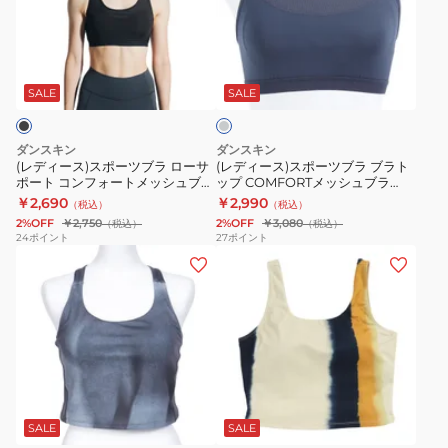
ス)
ス)
ト
ト
臭
ス
ス
AWB53400BK
AWB53400TNV
衣
グ
ポ
ポ
替
レ
ー
ー
え
ー
SALE
SALE
ツ
ツ
肌
ブ
ブ
着
ダンスキン
ダンスキン
ラ
ラ
(レディース)スポーツブラ ローサ
(レディース)スポーツブラ ブラト
ポート コンフォートメッシュブラ
ップ COMFORTメッシュブラ
ロ
ブ
DA19903 K
DC124902 GI
￥2,690
￥2,990
（税込）
（税込）
ー
ラ
2%OFF
￥2,750
2%OFF
￥3,080
（税込）
（税込）
サ
ト
24
ポイント
27
ポイント
(レ
(レ
ポ
ッ
デ
デ
ー
プ
ィ
ィ
ト
COMFORT
ー
ー
コ
メ
ス)
ス)
ン
ッ
ミ
ミ
フ
シ
グ
ア
デ
デ
ォ
ュ
レ
イ
ー
ィ
ィ
ー
ブ
SALE
SALE
ボ