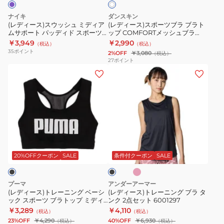
ュ
ブ
ィ
ス
ナイキ
ダンスキン
ミ
ラ
ッ
ウ
(レディース)スウッシュ ミディア
(レディース)スポーツブラ ブラト
ムサポート パッディド スポーツ
ップ COMFORTメッシュブラ
デ
ブ
ト
ッ
ブラ DX6822-518
DC124902 JW
￥3,949
￥2,990
（税込）
（税込）
ィ
ラ
ネ
シ
35
ポイント
2%OFF
￥3,080
（税込）
ア
ト
ス
ュ
27
ポイント
(レ
(レ
ム
ッ
HTY020
タ
デ
デ
サ
プ
BL
ン
ィ
ィ
ポ
COMFORT
ク
ー
ー
ー
メ
ブ
ス)
ス)
ト
ッ
ラ
ト
ト
パ
シ
DV9898-
ピ
ブ
レ
レ
ッ
ュ
010
ン
ラ
ク
ー
ー
デ
ブ
ッ
20%OFFクーポン
SALE
条件付クーポン
SALE
ク
ニ
ニ
ィ
ラ
ン
ン
ド
DC124902
プーマ
アンダーアーマー
グ
グ
ス
JW
(レディース)トレーニング ベーシ
(レディース)トレーニング ブラ タ
ック スポーツ ブラトップ ミディ
ンク 2点セット 6001297
ベ
ブ
ポ
アムサポート 527027 51 BLK
￥3,289
￥4,110
（税込）
（税込）
ー
ラ
ー
23%OFF
￥4,290
40%OFF
￥6,930
（税込）
（税込）