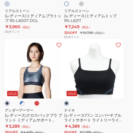
リ
ア
ア
ト
ラ
ー
ム
ム
メ
DC124902
リアルストーン
リアルストーン
ブ
ト
ッ
GI
(レディース)ミディアムブラトッ
(レディース)ミディアムトップ
プ RS-L600T-DGL
RS-L621T
ラ
ッ
シ
￥3,960
￥7,249
（税込）
（税込）
ト
プ
ュ
36
ポイント
32%OFF
￥10,780
（税込）
ッ
RS-
ブ
65
ポイント
(レ
(レ
プ
L621T
ラ
デ
デ
RS-
DA19903
ィ
ィ
L600T-
K
ー
ー
DGL
ス)
ス)
ク
ワ
エ
ブ
ブ
ロ
ン
ン
ラ
ジ
ス
コ
ッ
SALE
SALE
ク
バ
ン
ッ
バ
アンダーアーマー
ナイキ
ク
ー
(レディース)クロスバックブラ プ
(レディース)ワン コンバーチブル
リント ミディアムサポート
ライトサポート ライトリーライニ
ブ
チ
6007695
ング スポーツブラ HF5367-010
￥3,289
￥4,389
（税込）
（税込）
ラ
ブ
25%OFF
￥4,400
16%OFF
￥5,280
（税込）
（税込）