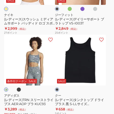
ト
ン
ー
ラ
ッ
SALE
SALE
ダ
ク
シ
ー
ト
ー
ュ
サ
ッ
ナイキ
ジーフィット
ミ
ポ
プ
(レディース)スウッシュ ミディア
(レディース)デイリーサポート ブ
ムサポート パッディド ロゴ スポ
ラトップ VS-I003T
デ
ー
ミ
ーツブラ FB4081-751
￥2,999
￥2,849
（税込）
（税込）
ィ
ト
デ
27
ポイント
25
ポイント
ア
ブ
ィ
(レ
(レ
ム
ラ
ア
デ
デ
サ
ト
ム
ィ
ィ
ポ
ッ
サ
ー
ー
ー
プ
ポ
ス)TRN
ス)
ト
VS-
ー
ス
タ
ブ
ブ
パ
I003T
ト
リ
ン
ラ
ッ
527027
ー
ク
ッ
条件付クーポン
SALE
SALE
デ
01
ク
ス
ト
ィ
BLK
ト
ッ
アディダス
クー
ド
ラ
プ
(レディース)TRN スリーストライ
(レディース)タンクトップ ドライ
ロ
プス AER AOP ブラ KUC93
プラス 黒 S-LLサイズ
イ
ド
892CO5ASC0004 BLK 吸汗速乾
￥3,289
￥658
ゴ
（税込）
（税込）
プ
ラ
抗菌防臭 衣替え 肌着
5
ポイント