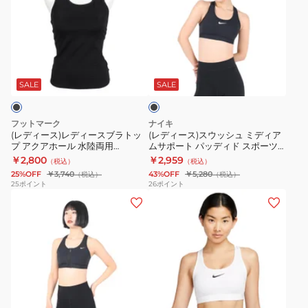
ィ
ィ
ー
ー
ス)
ス)
レ
ス
ブ
デ
ウ
ラ
ィ
ッ
ッ
SALE
SALE
ク
ー
シ
ス
ュ
フットマーク
ナイキ
ブ
ミ
(レディース)レディースブラトッ
(レディース)スウッシュ ミディア
プ アクアホール 水陸両用
ムサポート パッディド スポーツ
ラ
デ
3100324-09
ブラ DX6822-010
￥2,800
￥2,959
（税込）
（税込）
ト
ィ
25%OFF
￥3,740
43%OFF
￥5,280
（税込）
（税込）
ッ
ア
25
ポイント
26
ポイント
(レ
(レ
プ
ム
デ
デ
ア
サ
ィ
ィ
ク
ポ
ー
ー
ア
ー
ス)
ス)
ホ
ト
ド
ス
ー
パ
ホ
ラ
ウ
ル
ッ
ワ