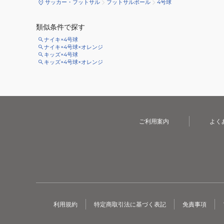
サッカー・フットサル
フットサルボール
4号球
類似条件で探す
ナイキ×4号球
ナイキ×4号球×オレンジ
キッズ×4号球
キッズ×4号球×オレンジ
ご利用案内
よく
利用規約
特定商取引法に基づく表記
免責事項