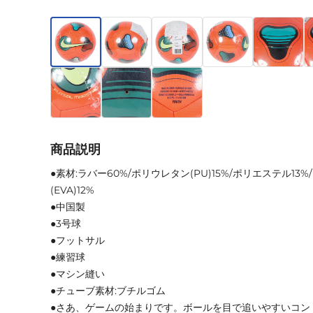
商品説明
●素材:ラバー60%/ポリウレタン(PU)15%/ポリエステル1
(EVA)12%
●中国製
●3号球
●フットサル
●練習球
●マシン縫い
●チューブ素材:ブチルゴム
●さあ、ゲームの始まりです。ボールを目で追いやすいコン