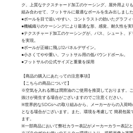
ク、上質なテクスチャード加工のケーシング、屋外用より
組み合わせて、フットサルに最適なボールを生み出しまし
●ボールを目で追いやすい、コントラストの効いたグラフィ
●機械織りのケーシングにより最適な形、感覚、耐久性を実
●テクスチャード加工のケーシングが、パス、シュート、ド
を実現。
●ボールが正確に飛ぶ12パネルデザイン。
●小さくてやや重い、フットサル用の低バウンドボール。
●フットサルの公式サイズと重量を採用
【商品の購入にあたっての注意事項】
【こちらの商品について】
※空気を入れる際は潤滑油のご使用を推奨しております。
抜けが発生する場合がございますのでご注意ください。
※世界的なSDGsへの取り組みから、メーカーからの入荷
となる場合がございます。また、環境を考慮して 簡易包装
ます。
※一部商品において弊社カラー表記がメーカーカラー表記
※ブラウザやお使いのモニター環境により、掲載画像と実