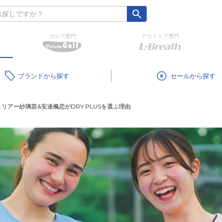
ゴルフ専門
アウトドア専門
ブランド
セール
リアー紗璃苗&安達楓恋がDRY PLUSを選ぶ理由