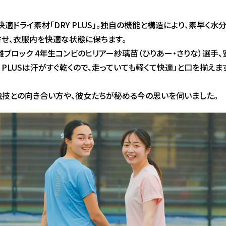
適ドライ素材「DRY PLUS」。独自の機能と構造により、素早く
させ、衣服内を快適な状態に保ちます。
ブロック 4年生コンビのヒリアー紗璃苗（ひりあー・さりな）選手、安
RY PLUSは汗がすぐ乾くので、走っていても軽くて快適」と口を揃
競技との向き合い方や、彼女たちが秘める今の思いを伺いました。