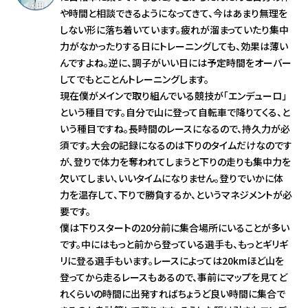
や時間と相談できるようになってきて、今はあまり無理を
しない形に落ち着いています。疲れが溜まっていたり集中
力がなかったりする日にトレーニングしても、効果は薄い
んですよね。逆に、調子がいい日には予定時間をオーバー
してでもとことんトレーニングします。
現在僕がメインで取り組んでいる競技が「エンデューロ」
という種目です。自分で山に登って自転車で降りてくる、と
いう種目ですね。長時間のレースになるので、持久力が必
須です。大会の記録になるのは下りのタイムだけなのです
が、登りで体力を奪われてしまうと下りの走りも集中力を
欠いてしまい、いいタイムになりません。登りでいかに体
力を温存して、下りで勝負するか、というマネジメントが必
要です。
僕は下りスタートの20分前に集合場所にいることが多い
です。中にはもっと前から登っている選手も、もっとギリギ
リに登る選手もいます。レースによっては20kmほど山を
登ってから走るレースもあるので、事前にマップを見てど
れくらいの時間に出発すればちょうど良い時間に集合で