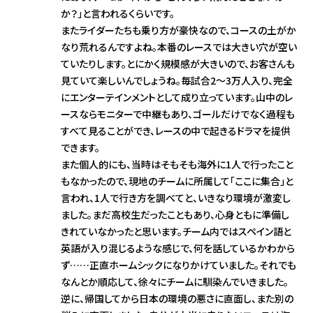
か？」と言われるくらいです。
またライダーたちも乗り方が豪快なので、コースの土がか
なり荒れるんですよね。本番のレースでは大きい穴が空い
ていたりします。とにかく規模感が大きいので、お客さんも
見ていて楽しいんでしょうね。毎試合2～3万人入り、完全
にエンターテインメントとして成り立っています。山中のレ
ースならモニターで中継もあり、ゴールだけでなく過程も
すべて見ることができ、レースの中で起きるドラマを提供
できます。
また個人的にも、当時はそもそも海外に1人で行ったこと
もなかったので、現地のチームに所属して「ここに集合」と
言われ、1人で行き方を調べてと、いきなり環境が激変し
ました。まだ高校生だったこともあり、心身ともに準備し
きれていなかったと思います。チーム内ではスペイン語と
英語が入り混じるような感じで、何を話しているかわから
ず……正直ホームシックになりかけていました。それでも
なんとか順応して、徐々にチームに馴染んでいきました。
逆に、帰国してから日本の環境の悪さに直面し、また別の