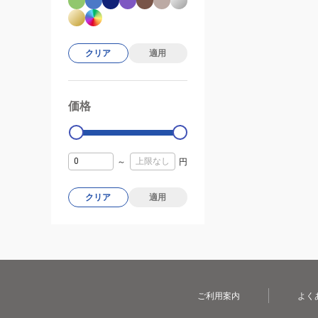
クリア
適用
価格
99000
0
～
円
クリア
適用
ご利用案内
よく