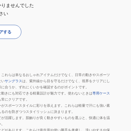
かりませんでした
さい
アする
。これらは単なるおしゃれアイテムだけでなく、日常の動きやスポーツ
ない
サングラス
は、紫外線から目を守るだけでなく、視界をクリアにし
形に合うか、ずれにくいかを確認するのがポイントです。
な動きにも対応できる軽量設計が魅力です。使わないときは
専用ケース
も常にクリアです。
ーがスポーツスタイルに彩りを添えます。これらは軽量で汗にも強い素
入るのを防ぎつつスタイリッシュに決まります。
どが活躍します。肌触りが良く動きやすいものを選ぶと、快適に体を温
い。
などがあります。これらは衛生面や使い勝手を考慮し、洗いやすさや保