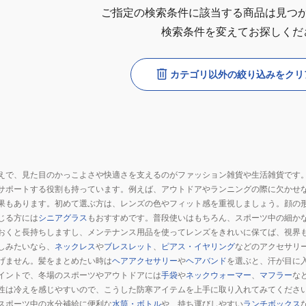
ご指定の検索条件に該当する商品は見つ
検索条件を変えてお探しくだ
カテゴリ以外の絞り込みをクリ
えで、見た目のかっこよさや快適さを支えるのがファッション雑貨や生活雑貨です
サポートする役割も持っています。例えば、アウトドアやランニングの際に欠かせ
果もあります。初めて選ぶ方は、レンズの色やフィット感を重視しましょう。顔の
じる方には
シニアグラス
もおすすめです。普段使いはもちろん、スポーツ中の細か
おくと長持ちしますし、メンテナンス用品を使ってレンズをきれいに保てば、視界
しみたいなら、
ネックレス
や
ブレスレット
、
ピアス・イヤリング
などのアクセサリ
げません。髪をまとめたい時は
ヘアアクセサリー
や
ヘアバンド
を選ぶと、汗が目に
イントで、冬場のスポーツやアウトドアには
手袋
や
ネックウォーマー
、
マフラー
な
性は冷えを感じやすいので、こうした防寒アイテムを上手に取り入れてみてくださ
スポーツ中の水分補給に便利な
水筒・ボトル
や、持ち運びしやすい
ランチボックス