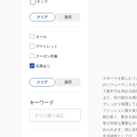
キッズ
クリア
適用
セール
アウトレット
クーポン対象
在庫あり
スポーツを楽しむう
クリア
適用
のパフォーマンスを
て集中力を高める効
また、目の疲れを感
キーワード
でしっかり保護して
ファッション面を楽
材が多く、動きを妨
寒さ対策も重要なポ
められます。特に女
生活雑貨としては、