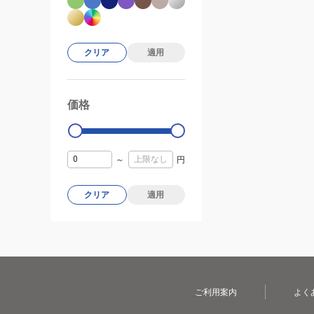
クリア
適用
価格
99000
0
～
円
クリア
適用
ご利用案内
よく