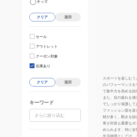
キッズ
クリア
適用
セール
アウトレット
クーポン対象
在庫あり
スポーツを楽しむう
クリア
適用
のパフォーマンスを
て集中力を高める効
また、目の疲れを感
キーワード
でしっかり保護して
ファッション面を楽
材が多く、動きを妨
寒さ対策も重要なポ
められます。特に女
生活雑貨としては、