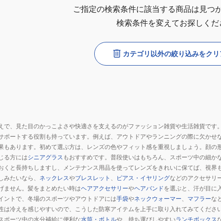
ご指定の検索条件に該当する商品は見つ
検索条件を変えてお探しくだ
カテゴリ以外の絞り込みをクリ
えで、見た目のかっこよさや快適さを支えるのがファッション雑貨や生活雑貨です
サポートする役割も持っています。例えば、アウトドアやランニングの際に欠かせ
果もあります。初めて選ぶ方は、レンズの色やフィット感を重視しましょう。顔の
じる方には
シニアグラス
もおすすめです。普段使いはもちろん、スポーツ中の細か
おくと長持ちしますし、メンテナンス用品を使ってレンズをきれいに保てば、視界
しみたいなら、
ネックレス
や
ブレスレット
、
ピアス・イヤリング
などのアクセサリ
げません。髪をまとめたい時は
ヘアアクセサリー
や
ヘアバンド
を選ぶと、汗が目に
イントで、冬場のスポーツやアウトドアには
手袋
や
ネックウォーマー
、
マフラー
な
性は冷えを感じやすいので、こうした防寒アイテムを上手に取り入れてみてくださ
スポーツ中の水分補給に便利な
水筒・ボトル
や、持ち運びしやすい
ランチボックス