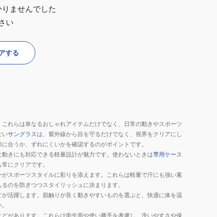
かりませんでした
さい
アする
。これらは単なるおしゃれアイテムだけでなく、日常の動きやスポーツ
ない
サングラス
は、紫外線から目を守るだけでなく、視界をクリアにし
形に合うか、ずれにくいかを確認するのがポイントです。
な動きにも対応できる軽量設計が魅力です。使わないときは
専用ケース
も常にクリアです。
ーがスポーツスタイルに彩りを添えます。これらは軽量で汗にも強い素
入るのを防ぎつつスタイリッシュに決まります。
どが活躍します。肌触りが良く動きやすいものを選ぶと、快適に体を温
い。
などがあります。これらは衛生面や使い勝手を考慮し、洗いやすさや保