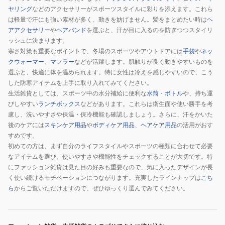
ヤリング
などのアクセサリーがスポーツスタイルに彩りを添えます。これら
は軽量で汗にも強い素材が多く、動きを妨げません。髪をまとめたい時は
ヘ
アアクセサリー
や
ヘアバンド
を選ぶと、汗が目に入るのを防ぎつつスタイリ
ッシュに決まります。
寒さ対策も重要なポイントで、冬場のスポーツやアウトドアには
手袋
や
ネッ
クウォーマー
、
マフラー
などが活躍します。肌触りが良く動きやすいものを
選ぶと、快適に体を温められます。特に女性は冷えを感じやすいので、こう
した防寒アイテムを上手に取り入れてみてください。
生活雑貨としては、スポーツ中の水分補給に便利な
水筒・ボトル
や、持ち運
びしやすい
ランチボックス
などがあります。これらは衛生面や使い勝手を考
慮し、洗いやすさや保温・保冷機能も確認しましょう。さらに、汗をかいた
後のケアには
スキンケア用品
や
ボディケア用品
、
ヘアケア用品
の活用がおす
すめです。
初めての方は、まず自分のライフスタイルやスポーツの種類に合わせて必要
なアイテムを選び、使いやすさや機能性をチェックすることが大切です。特
にファッション雑貨は見た目の好みも重要なので、気に入ったデザインが長
く使い続けるモチベーションにつながります。充実したラインナップは
こち
ら
からご覧いただけますので、ぜひゆっくり選んでみてください。