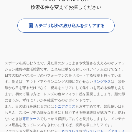
検索条件を変えてお探しください
カテゴリ以外の絞り込みをクリアする
スポーツを楽しむうえで、見た目のかっこよさや快適さを支えるのがファッ
ション雑貨や生活雑貨です。これらは単なるおしゃれアイテムだけでなく、
日常の動きやスポーツのパフォーマンスをサポートする役割も持っていま
す。例えば、アウトドアやランニングの際に欠かせない
サングラス
は、紫外
線から目を守るだけでなく、視界をクリアにして集中力を高める効果もあり
ます。初めて選ぶ方は、レンズの色やフィット感を重視しましょう。顔の形
に合うか、ずれにくいかを確認するのがポイントです。
また、目の疲れを感じる方には
シニアグラス
もおすすめです。普段使いはも
ちろん、スポーツ中の細かな動きにも対応できる軽量設計が魅力です。使わ
ないときは
専用ケース
でしっかり保護しておくと長持ちしますし、メンテナ
ンス用品を使ってレンズをきれいに保てば、視界も常にクリアです。
ファッション面を楽しみたいなら、
ネックレス
や
ブレスレット
、
ピアス・イ