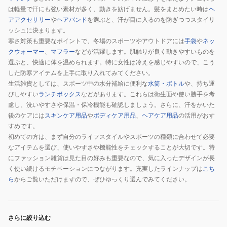
は軽量で汗にも強い素材が多く、動きを妨げません。髪をまとめたい時は
ヘ
アアクセサリー
や
ヘアバンド
を選ぶと、汗が目に入るのを防ぎつつスタイリ
ッシュに決まります。
寒さ対策も重要なポイントで、冬場のスポーツやアウトドアには
手袋
や
ネッ
クウォーマー
、
マフラー
などが活躍します。肌触りが良く動きやすいものを
選ぶと、快適に体を温められます。特に女性は冷えを感じやすいので、こう
した防寒アイテムを上手に取り入れてみてください。
生活雑貨としては、スポーツ中の水分補給に便利な
水筒・ボトル
や、持ち運
びしやすい
ランチボックス
などがあります。これらは衛生面や使い勝手を考
慮し、洗いやすさや保温・保冷機能も確認しましょう。さらに、汗をかいた
後のケアには
スキンケア用品
や
ボディケア用品
、
ヘアケア用品
の活用がおす
すめです。
初めての方は、まず自分のライフスタイルやスポーツの種類に合わせて必要
なアイテムを選び、使いやすさや機能性をチェックすることが大切です。特
にファッション雑貨は見た目の好みも重要なので、気に入ったデザインが長
く使い続けるモチベーションにつながります。充実したラインナップは
こち
ら
からご覧いただけますので、ぜひゆっくり選んでみてください。
さらに絞り込む