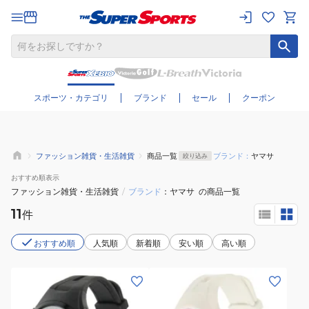
さらに絞り込む
スポーツ・カテゴリ
ブランド
セール
クーポン
ファッション雑貨・生活雑貨
商品一覧
ブランド：
ヤマサ
絞り込み
おすすめ
順表示
ファッション雑貨・生活雑貨
/
ブランド
ヤマサ
の商品一覧
11
件
おすすめ順
人気順
新着順
安い順
高い順
(メ
(レ
ン
デ