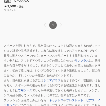
動量計 MC-500W
活
￥3,608
（税込）
動
32
ポイント
量
計
MC-
1
500W
スポーツを楽しむうえで、見た目のかっこよさや快適さを支えるのがファッ
ション雑貨や生活雑貨です。これらは単なるおしゃれアイテムだけでなく、
日常の動きやスポーツのパフォーマンスをサポートする役割も持っていま
す。例えば、アウトドアやランニングの際に欠かせない
サングラス
は、紫外
線から目を守るだけでなく、視界をクリアにして集中力を高める効果もあり
ます。初めて選ぶ方は、レンズの色やフィット感を重視しましょう。顔の形
に合うか、ずれにくいかを確認するのがポイントです。
また、目の疲れを感じる方には
シニアグラス
もおすすめです。普段使いはも
ちろん、スポーツ中の細かな動きにも対応できる軽量設計が魅力です。使わ
ないときは
専用ケース
でしっかり保護しておくと長持ちしますし、メンテナ
ンス用品を使ってレンズをきれいに保てば、視界も常にクリアです。
ファッション面を楽しみたいなら、
ネックレス
や
ブレスレット
、
ピアス・イ
ヤリング
などのアクセサリーがスポーツスタイルに彩りを添えます。これら