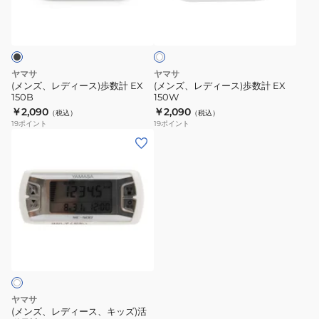
ホ
ら
200G
ー
ー
ワ
く
ス)
ス)
イ
ま
ト
歩
歩
ん
数
数
ヤマサ
ヤマサ
ぽ
計
計
(メンズ、レディース)歩数計 EX
(メンズ、レディース)歩数計 EX
EX-
150B
150W
EX
EX
￥2,090
￥2,090
350W
（税込）
（税込）
150B
150W
19
ポイント
19
ポイント
(メ
ン
ズ、
レ
デ
ィ
ー
ス、
キ
ッ
ヤマサ
ズ)
(メンズ、レディース、キッズ)活