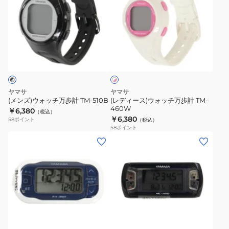
ズ)
ィ
ウ
ー
ォ
ス)
ッ
ウ
ホ
チ
ォ
ワ
万
ッ
イ
ト
歩
チ
×
計
万
ピ
ヤマサ
ヤマサ
TM-
歩
ン
(メンズ)ウォッチ万歩計 TM-510B
(レディース)ウォッチ万歩計 TM-
ク
460W
510B
計
￥6,380
（税込）
￥6,380
58
ポイント
（税込）
TM-
58
ポイント
460W
(メ
(メ
ン
ン
ズ、
ズ、
レ
レ
デ
デ
ィ
ィ
ブ
ー
ー
ラ
ス、
ス、
ッ