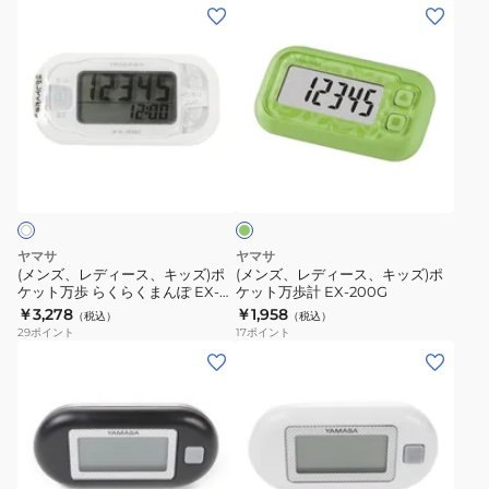
ッ
ッ
(メ
(メ
ト
ト
ン
ン
万
万
ズ、
ズ、
歩
歩
レ
レ
計
計
デ
デ
EX-
EX-
ィ
ィ
グ
200P
200W
ー
ー
リ
ス、
ス、
ー
ン
キ
キ
ッ
ッ
ヤマサ
ヤマサ
ズ)
ズ)
(メンズ、レディース、キッズ)ポ
(メンズ、レディース、キッズ)ポ
ケット万歩 らくらくまんぽ EX-
ケット万歩計 EX-200G
ポ
ポ
350W
￥3,278
￥1,958
（税込）
（税込）
ケ
ケ
29
ポイント
17
ポイント
ッ
ッ
(メ
(メ
ト
ト
ン
ン
万
万
ズ、
ズ、
歩
歩
レ
レ
ら
計
デ
デ
く
EX-
ィ
ィ