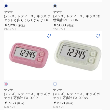
ク
キ
キ
ッ
ッ
ヤマサ
ヤマサ
ズ)
ズ)
(メンズ、レディース、キッズ)ポ
(メンズ、レディース、キッズ)活
ケット万歩 らくらくまんぽ EX-
動量計 MC-500N
ポ
活
350N
￥3,278
￥3,608
（税込）
（税込）
ケ
動
29
ポイント
32
ポイント
ッ
量
(メ
(メ
ト
計
ン
ン
万
MC-
ズ、
ズ、
歩
500N
レ
レ
ら
デ
デ
く
ィ
ィ
ホ
ら
ー
ー
ワ
く
ス、
ス、
イ
ま
ト
キ
キ
ん
ッ
ッ
ヤマサ
ヤマサ
ぽ
ズ)
ズ)
(メンズ、レディース、キッズ)ポ
(メンズ、レディース、キッズ)ポ
EX-
ケット万歩計 EX-200P
ケット万歩計 EX-200W
ポ
ポ
￥1,958
￥1,958
350N
（税込）
（税込）
ケ
ケ
17
ポイント
17
ポイント