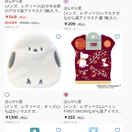
ほんやら堂
イ
4991936388033
マ
(メンズ、レディース)おやすみ前
ほんやら堂
ト
のアロマ温アイマスク 3枚入 ラベ
エ
(メンズ、レディース)シマエナガ
ンダーブレンドの香り RLK38458
￥548
ム
（税込）
ながら温アイマスク 森 1枚入り
ナ
4991936387845
15%OFF
￥649
（税込）
￥209
ス
（税込）
ガ
4
ポイント
1
ポイント
ク
な
(メ
(メ
の
が
ン
ン
香
ら
ズ、
ズ、
り
温
レ
レ
1
ア
デ
デ
枚
イ
ィ
ィ
入
エ
マ
ー
ー
ン
り
ス
ス、
ス)
ジ
4991936386367
ク
キ
ム
森
ッ
ー
ほんやら堂
ほんやら堂
1
ズ)
ミ
(メンズ、レディース、キッズ)ぷ
(メンズ、レディース)ムーミン
枚
ちほかシマエナガ
FIRST SNOWながら温アイマスク
ぷ
ン
4991936853081
1枚入り 4991936387937
￥1,100
￥253
入
（税込）
（税込）
ち
FIRST
10
ポイント
2
ポイント
り
ほ
SNOW