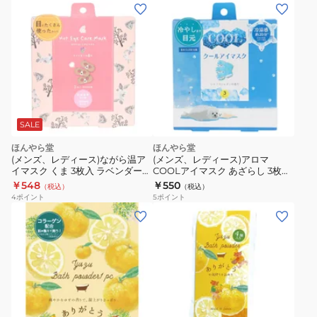
SALE
ほんやら堂
ほんやら堂
(メンズ、レディース)ながら温ア
(メンズ、レディース)アロマ
イマスク くま 3枚入 ラベンダーの
COOLアイマスク あざらし 3枚入
香り RLK38461
り COL37309
￥548
￥550
（税込）
（税込）
4
ポイント
5
ポイント
(メ
(メ
ン
ン
ズ、
ズ、
レ
レ
デ
デ
ィ
ィ
イ
ー
ー