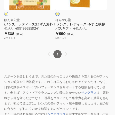
エ
ス)
ス)
ロ
ー
ゆ
ゆ
ず
ず
ほんやら堂
ほんやら堂
入
ご
(メンズ、レディース)ゆず入浴料 1
(メンズ、レディース)ゆず ご挨拶
包入り 4991936259241
バスギフト 4包入り
浴
挨
4991936317699
￥308
￥550
（税込）
（税込）
料
拶
2
ポイント
5
ポイント
1
バ
包
ス
入
ギ
1
り
フ
4991936259241
ト
4
スポーツを楽しむうえで、見た目のかっこよさや快適さを支えるのがファッ
包
ション雑貨や生活雑貨です。これらは単なるおしゃれアイテムだけでなく、
入
日常の動きやスポーツのパフォーマンスをサポートする役割も持っていま
り
す。例えば、アウトドアやランニングの際に欠かせない
サングラス
は、紫外
4991936317699
線から目を守るだけでなく、視界をクリアにして集中力を高める効果もあり
ます。初めて選ぶ方は、レンズの色やフィット感を重視しましょう。顔の形
に合うか、ずれにくいかを確認するのがポイントです。
また、目の疲れを感じる方には
シニアグラス
もおすすめです。普段使いはも