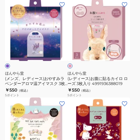
イ
ベ
(メ
(レ
の
り
マ
ン
ン
デ
香
1
ス
ダ
ズ、
ィ
り
枚
ク
ー
レ
ー
3
入
ス
な
デ
ス)
枚
り
カ
が
ィ
お
入
4991936386343
ピ
ン
ら
ー
腹
ン
4991936385117
ジ
温
ス)
に
ク
ラ
ア
お
貼
ベ
イ
や
る
ほんやら堂
ほんやら堂
ン
マ
す
カ
(メンズ、レディース)おやすみラ
(レディース)お腹に貼るカイロ ロ
ダ
ス
ベンダーアロマ温アイマスク 3枚
ーズ 3枚入り 4991936388019
み
イ
入り 4991936388149
￥550
￥550
ー
ク
（税込）
（税込）
ラ
ロ
5
ポイント
5
ポイント
の
3
ベ
ロ
(メ
(メ
香
枚
ン
ー
ン
ン
り
入
ダ
ズ
ズ、
ズ、
1
り
ー
3
レ
レ
枚
4991936388132
ア
枚
デ
デ
入
ロ
入
ィ
ィ