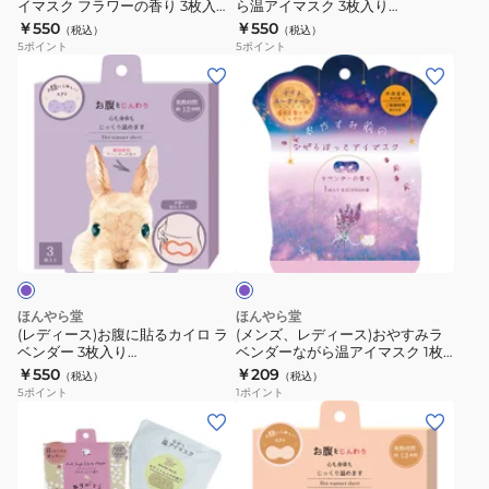
枚
枚
イマスク フラワーの香り 3枚入
ら温アイマスク 3枚入り
温
な
4991936385094
4991936387920
￥550
￥550
入
入
（税込）
（税込）
ア
が
5
ポイント
5
ポイント
り
り
イ
ら
(レ
(メ
4991936387869
4991936387944
マ
温
デ
ン
ス
ア
ィ
ズ、
ク
イ
ー
レ
フ
マ
ス)
デ
ラ
ス
お
ィ
ラ
ワ
ク
腹
ー
ベ
ー
3
に
ス)
ン
の
枚
ダ
貼
お
ー
香
入
る
や
ほんやら堂
ほんやら堂
り
り
カ
す
(レディース)お腹に貼るカイロ ラ
(メンズ、レディース)おやすみラ
3
4991936387920
ベンダー 3枚入り
ベンダーながら温アイマスク 1枚
イ
み
4991936388026
入り 4991936388125
￥550
￥209
枚
（税込）
（税込）
ロ
ラ
5
ポイント
1
ポイント
入
ラ
ベ
(メ
(レ
4991936385094
ベ
ン
ン
デ
ン
ダ
ズ、
ィ
ダ
ー