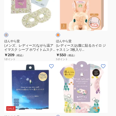
レ
ー
ー
な
デ
ス)
3
が
ィ
お
オ
枚
ら
ー
腹
レ
入
温
ス)
に
ン
り
ア
ジ
な
貼
4991936388026
イ
が
る
ほんやら堂
ほんやら堂
マ
ら
カ
(メンズ、レディース)ながら温ア
(レディース)お腹に貼るカイロ ジ
ス
イマスク シープ ホワイトムスク
ャスミン 3枚入り
温
イ
の香り 1枚入り 4991936386367
4991936388033
￥209
￥550
ク
（税込）
（税込）
ア
ロ
1
ポイント
5
ポイント
1
イ
ジ
(メ
枚
マ
ャ
ン
入
ス
ス
ズ、
り
ク
ミ
レ
4991936388125
シ
ン
デ
ー
3
ィ
ピ
プ
枚
ー
ン
ホ
入
ス)
ク
SALE
ワ
り
シ