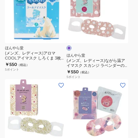
ズ、
レ
デ
ィ
ラ
ー
ベ
ス)
ン
ダ
な
ほんやら堂
ー
が
(メンズ、レディース)アロマ
ほんやら堂
COOLアイマスク しろくま 3枚入
ら
(メンズ、レディース)ながら温ア
り COL37308
￥550
（税込）
イマスク スカンジ ラベンダーの
温
5
ポイント
香り 3枚入 4991936385100
￥550
（税込）
ア
5
ポイント
イ
(メ
(メ
マ
ン
ン
ス
ズ、
ズ、
ク
レ
レ
ス
デ
デ
カ
ィ
ィ
ピ
ン
ー
ー
ン
ジ
ス)
ス)
ク