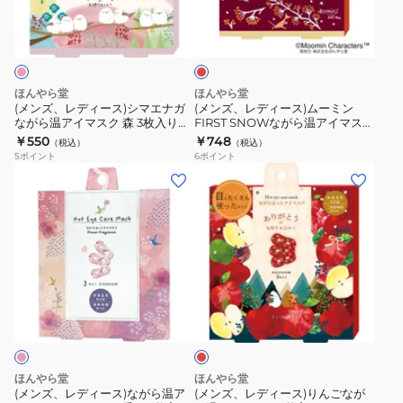
り
エ
マ
り
ー
ー
ン
4991936386350
温
4991936388019
ス)
ス)
ジ
ア
シ
ム
イ
マ
ー
ほんやら堂
ほんやら堂
マ
エ
ミ
(メンズ、レディース)シマエナガ
(メンズ、レディース)ムーミン
ス
ながら温アイマスク 森 3枚入り
FIRST SNOWながら温アイマスク
ナ
ン
4991936387869
3枚入り 4991936387944
￥550
￥748
ク
（税込）
（税込）
ガ
FIRST
5
ポイント
6
ポイント
3
な
SNOW
(メ
(メ
枚
が
な
ン
ン
入
ら
が
ズ、
ズ、
り
温
ら
レ
レ
4991936388149
ア
温
デ
デ
イ
ア
ィ
ィ
レ
マ
イ
ー
ー
ッ
ス
マ
ス)
ス)
ド
ク
ス
な
り
森
ク
が
ん
ほんやら堂
ほんやら堂
3
3
ら
ご
(メンズ、レディース)ながら温ア
(メンズ、レディース)りんごなが