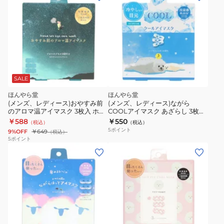
4991936387845
か
な
シ
が
マ
ら
エ
温
ナ
ア
ガ
イ
4991936853081
マ
SALE
ス
ほんやら堂
ほんやら堂
ク
(メンズ、レディース)おやすみ前
(メンズ、レディース)ながら
1
のアロマ温アイマスク 3枚入 ホワ
COOLアイマスク あざらし 3枚入
イトムスクの香り RLK38507
り COL37306
￥588
￥550
枚
（税込）
（税込）
5
ポイント
9%OFF
￥649
（税込）
入
5
ポイント
り
4991936387937