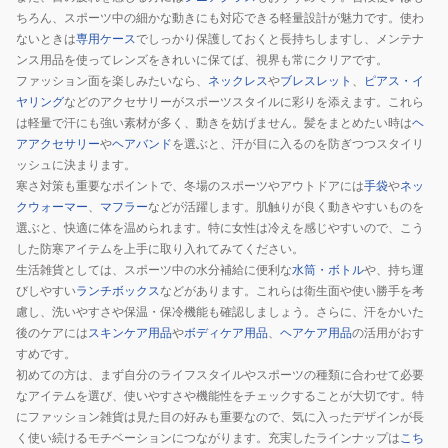
ちろん、スポーツ中の細かな動きにも対応できる軽量設計が魅力です。使わ
ないときは
専用ケース
でしっかり保護しておくと長持ちしますし、メンテナ
ンス用品を使ってレンズをきれいに保てば、視界も常にクリアです。
ファッション面を楽しみたいなら、
ネックレス
や
ブレスレット
、
ピアス・イ
ヤリング
などのアクセサリーがスポーツスタイルに彩りを添えます。これら
は軽量で汗にも強い素材が多く、動きを妨げません。髪をまとめたい時は
ヘ
アアクセサリー
や
ヘアバンド
を選ぶと、汗が目に入るのを防ぎつつスタイリ
ッシュに決まります。
寒さ対策も重要なポイントで、冬場のスポーツやアウトドアには
手袋
や
ネッ
クウォーマー
、
マフラー
などが活躍します。肌触りが良く動きやすいものを
選ぶと、快適に体を温められます。特に女性は冷えを感じやすいので、こう
した防寒アイテムを上手に取り入れてみてください。
生活雑貨としては、スポーツ中の水分補給に便利な
水筒・ボトル
や、持ち運
びしやすい
ランチボックス
などがあります。これらは衛生面や使い勝手を考
慮し、洗いやすさや保温・保冷機能も確認しましょう。さらに、汗をかいた
後のケアには
スキンケア用品
や
ボディケア用品
、
ヘアケア用品
の活用がおす
すめです。
初めての方は、まず自分のライフスタイルやスポーツの種類に合わせて必要
なアイテムを選び、使いやすさや機能性をチェックすることが大切です。特
にファッション雑貨は見た目の好みも重要なので、気に入ったデザインが長
く使い続けるモチベーションにつながります。充実したラインナップは
こち