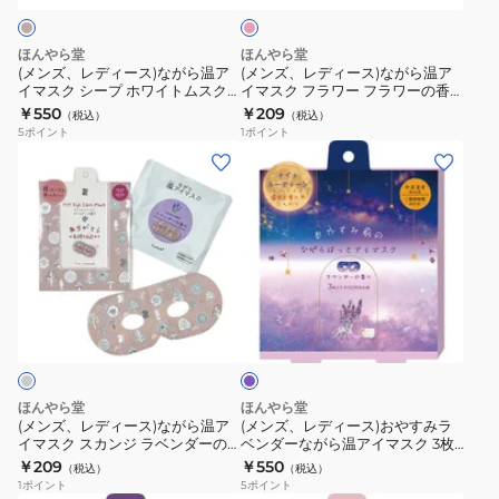
ラ
な
な
ベ
が
が
ほんやら堂
ほんやら堂
ン
ら
ら
(メンズ、レディース)ながら温ア
(メンズ、レディース)ながら温ア
ダ
イマスク シープ ホワイトムスク
イマスク フラワー フラワーの香
温
温
の香り 3枚入 4991936385117
り 1枚入り 4991936386343
￥550
￥209
ー
（税込）
（税込）
ア
ア
5
ポイント
1
ポイント
の
イ
イ
(メ
(メ
香
マ
マ
ン
ン
り
ス
ス
ズ、
ズ、
3
ク
ク
レ
レ
枚
シ
フ
デ
デ
入
ー
ラ
ィ
ィ
4991936385100
ラ
プ
ワ
ー
ー
ベ
ホ
ー
ス)
ス)
ン
ワ
フ
ダ
な
お
ー
イ
ラ
が
や
ほんやら堂
ほんやら堂
ト
ワ
ら
す
(メンズ、レディース)ながら温ア
(メンズ、レディース)おやすみラ
ム
ー
イマスク スカンジ ラベンダーの
ベンダーながら温アイマスク 3枚
温
み
香り 1枚入り 4991936386350
入り 4991936388132
￥209
￥550
ス
の
（税込）
（税込）
ア
ラ
1
ポイント
5
ポイント
ク
香