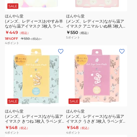
SALE
ほんやら堂
ほんやら堂
(メンズ、レディース)おやすみ羊
(メンズ、レディース)ながら温ア
ながら温アイマスク 3枚入 ラベン
イマスク アニマル いぬ柄 3枚入
ダーの香り RLK38665
フラワーの香り RLK38809
￥449
￥550
（税込）
（税込）
5
ポイント
18%OFF
￥550
（税込）
4
ポイント
SALE
SALE
ほんやら堂
ほんやら堂
(メンズ、レディース)ながら温ア
(メンズ、レディース)ながら温ア
イマスク きつね 3枚入 ラベンダー
イマスク うさぎ 3枚入 ラベンダー
の香り RLK38459
の香り RLK38460
￥548
￥548
（税込）
（税込）
4
ポイント
4
ポイント