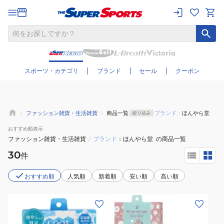
さらに絞り込む
スポーツ・カテゴリ
ブランド
セール
クーポン
ファッション雑貨・生活雑貨
商品一覧
ブランド：
ほんやら堂
絞り込み
おすすめ
順表示
ファッション雑貨・生活雑貨
/
ブランド
ほんやら堂
の商品一覧
30
件
おすすめ順
人気順
新着順
安い順
高い順
(メ
ン