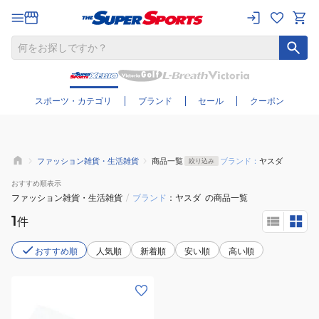
さらに絞り込む
スポーツ・カテゴリ
ブランド
セール
クーポン
ファッション雑貨・生活雑貨
商品一覧
ブランド：
ヤスダ
絞り込み
おすすめ
順表示
ファッション雑貨・生活雑貨
/
ブランド
ヤスダ
の商品一覧
1
件
おすすめ順
人気順
新着順
安い順
高い順
(メ
ン