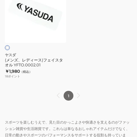
ズ、
レ
デ
ィ
ー
ス)
フ
ェ
ヤスダ
イ
(メンズ、レディース)フェイスタ
オル YFTO.0002.01
ス
￥1,980
（税込）
タ
18
ポイント
オ
ル
YFTO.0002.01
1
スポーツを楽しむうえで、見た目のかっこよさや快適さを支えるのがファッ
ション雑貨や生活雑貨です。これらは単なるおしゃれアイテムだけでなく、
日常の動きやスポーツのパフォーマンスをサポートする役割も持っていま