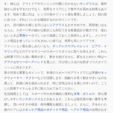
す。例えば、アウトドアやランニングの際に欠かせない
サングラス
は、紫外
線から目を守るだけでなく、視界をクリアにして集中力を高める効果もあり
ます。初めて選ぶ方は、レンズの色やフィット感を重視しましょう。顔の形
に合うか、ずれにくいかを確認するのがポイントです。
また、目の疲れを感じる方には
シニアグラス
もおすすめです。普段使いはも
ちろん、スポーツ中の細かな動きにも対応できる軽量設計が魅力です。使わ
ないときは
専用ケース
でしっかり保護しておくと長持ちしますし、メンテナ
ンス用品を使ってレンズをきれいに保てば、視界も常にクリアです。
ファッション面を楽しみたいなら、
ネックレス
や
ブレスレット
、
ピアス・イ
ヤリング
などのアクセサリーがスポーツスタイルに彩りを添えます。これら
は軽量で汗にも強い素材が多く、動きを妨げません。髪をまとめたい時は
ヘ
アアクセサリー
や
ヘアバンド
を選ぶと、汗が目に入るのを防ぎつつスタイリ
ッシュに決まります。
寒さ対策も重要なポイントで、冬場のスポーツやアウトドアには
手袋
や
ネッ
クウォーマー
、
マフラー
などが活躍します。肌触りが良く動きやすいものを
選ぶと、快適に体を温められます。特に女性は冷えを感じやすいので、こう
した防寒アイテムを上手に取り入れてみてください。
生活雑貨としては、スポーツ中の水分補給に便利な
水筒・ボトル
や、持ち運
びしやすい
ランチボックス
などがあります。これらは衛生面や使い勝手を考
慮し、洗いやすさや保温・保冷機能も確認しましょう。さらに、汗をかいた
後のケアには
スキンケア用品
や
ボディケア用品
、
ヘアケア用品
の活用がおす