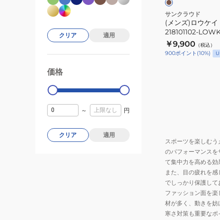
ト
偏
ブ
サンクラウド
光
(メンズ)ロウケイ
ラ
UV
218101102-LOW
ウ
クリア
適用
BROWN ケース付
￥9,900
（税込）
ン
900
ポイント
(
10
%)
U
218101102-
LOWKEY-
価格
99000
0
TOTO-
BROWN
ケ
～
円
ー
ス
クリア
適用
付
スポーツを楽しむう
のパフォーマンスを
偏
て集中力を高める効
光
また、目の疲れを感
UV
でしっかり保護して
ファッション面を楽
材が多く、動きを妨
寒さ対策も重要なポ