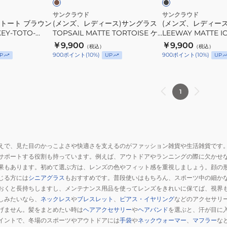
ン
ン
偏
グ
グ
サンクラウド
サンクラウド
光
 トート ブラウン
(メンズ、レディース)サングラス
(メンズ、レディー
ラ
ラ
KEY-TOTO-
TOPSAIL MATTE TORTOISE ケ
UV
LEEWAY MATTE I
ス
ス
 偏光 UV
ース付
ケース付
￥9,900
￥9,900
（税込）
（税込）
TOPSAIL
LEEWAY
900
ポイント
(
10
%)
900
ポイント
(
10
%)
P
UP
UP
MATTE
MATTE
TORTOISE
ICE
ケ
TORTOISE
1
ー
ケ
ス
ー
付
ス
付
えで、見た目のかっこよさや快適さを支えるのがファッション雑貨や生活雑貨です
サポートする役割も持っています。例えば、アウトドアやランニングの際に欠かせ
果もあります。初めて選ぶ方は、レンズの色やフィット感を重視しましょう。顔の
じる方には
シニアグラス
もおすすめです。普段使いはもちろん、スポーツ中の細か
おくと長持ちしますし、メンテナンス用品を使ってレンズをきれいに保てば、視界
しみたいなら、
ネックレス
や
ブレスレット
、
ピアス・イヤリング
などのアクセサリ
げません。髪をまとめたい時は
ヘアアクセサリー
や
ヘアバンド
を選ぶと、汗が目に
イントで、冬場のスポーツやアウトドアには
手袋
や
ネックウォーマー
、
マフラー
な