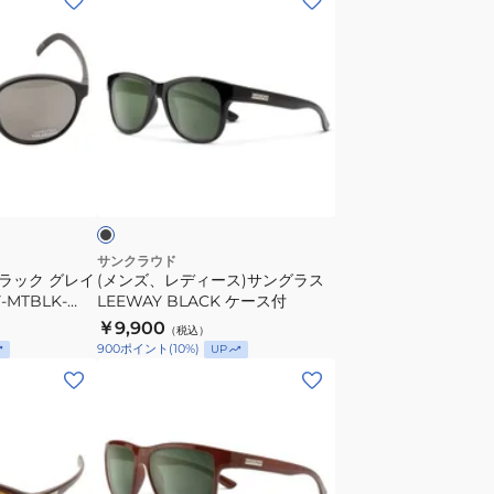
ン
ズ、
レ
デ
ィ
ー
ブ
ス)
ラ
サ
ン
グ
サンクラウド
ブラック グレイ
(メンズ、レディース)サングラス
ラ
Y-MTBLK-
LEEWAY BLACK ケース付
ス
 UV
￥9,900
（税込）
LEEWAY
900
ポイント
(
10
%)
UP
BLACK
(メ
ケ
ン
ー
ズ、
ス
レ
付
デ