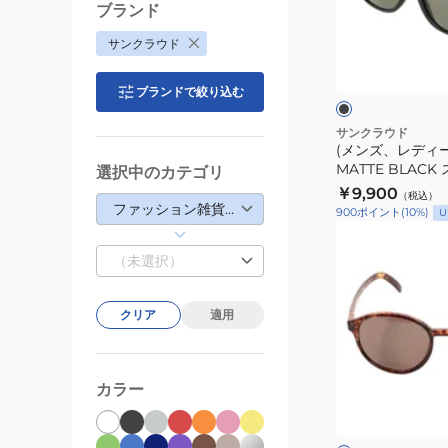
MAYOR-
ィ
ブランド
BLK-
ー
ブ
サンクラウド
BLUE
ス)TOPSAIL
ラ
MR
ッ
MATTE
ク
ン
ブランドで絞り込む
偏
BLACK
光
ス
サンクラウド
UV
(メンズ、レディース
ポ
MATTE BLAC
選択中のカテゴリ
ー
ラス 218101161-T
￥9,900
（税込）
ツ
BLK-GREEN 偏
ファッション雑貨・生活雑貨
900
ポイント
(
10
%)
U
サ
(メ
ン
ン
（未選択）
グ
ズ)
ラ
ロ
クリア
適用
ス
ウ
218101161-
ケ
TOPSAIL-
イ
ブ
カラー
MT
ト
ラ
BLK-
ウ
ー
ン
ン
GREEN