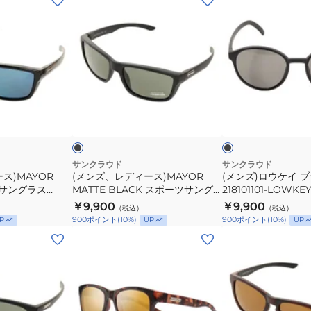
ン
ン
ズ、
ズ)
レ
ロ
デ
ウ
ィ
ケ
ー
イ
ブ
ブ
ス)MAYOR
ブ
ラ
ラ
ッ
ッ
ッ
MATTE
ラ
ク
ク
BLACK
ッ
ス
ク
サンクラウド
サンクラウド
ス)MAYOR
(メンズ、レディース)MAYOR
(メンズ)ロウケイ 
ポ
グ
ツサングラス
MATTE BLACK スポーツサング
218101101-LOWKE
ー
レ
OR-BLK-BLUE
ラス 218101171-MAYOR-MATTE
GRAY ケース付 偏光
￥9,900
￥9,900
（税込）
（税込）
ツ
イ
BLK-GRAY 偏光 UV
900
ポイント
(
10
%)
900
ポイント
(
10
%)
P
UP
UP
サ
218101101-
(メ
(メ
ン
LOWKEY-
ン
ン
グ
MTBLK-
ズ、
ズ、
ラ
GRAY
レ
レ
ス
ケ
デ
デ