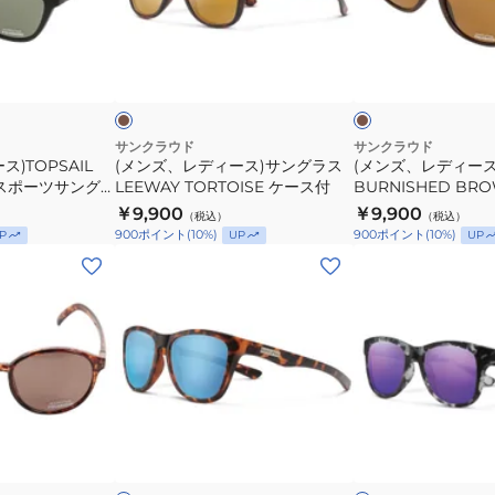
218101171-
ー
ィ
ィ
MAYOR-
ス
ー
ー
ブ
ブ
MATTE
付
ス)
ス)TOPSAIL
ラ
ラ
BLK-
偏
ウ
ウ
ウ
サ
BURNISHED
ン
ン
GRAY
光
ン
BROWN
偏
UV
グ
ス
サンクラウド
サンクラウド
光
)TOPSAIL
(メンズ、レディース)サングラス
(メンズ、レディース)
ラ
ポ
K スポーツサング
UV
LEEWAY TORTOISE ケース付
BURNISHED BR
ス
ー
OPSAIL-MT
サングラス 21810116
￥9,900
￥9,900
（税込）
（税込）
LEEWAY
ツ
光 UV
BNH BRN-BRN 偏
900
ポイント
(
10
%)
900
ポイント
(
10
%)
P
UP
UP
TORTOISE
サ
(メ
(メ
ケ
ン
ン
ン
ー
グ
ズ、
ズ、
ス
ラ
レ
レ
付
ス
デ
デ
218101163-
ィ
ィ
TOPSAIL-
ー
ー
ブ
ブ
BNH
ス)
ス)
ラ
ラ
BRN-
ウ
ッ
ウ
サ
サ
ク
ン
BRN