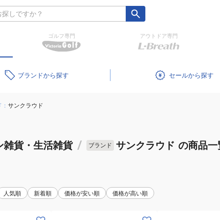
ゴルフ専門
アウトドア専門
ブランド
セール
ド：
サンクラウド
ン雑貨・生活雑貨
/
サンクラウド
の商品一
ブランド
人気順
新着順
価格が安い順
価格が高い順
(メ
(メ