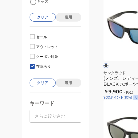
キッズ
ン
ズ、
クリア
適用
レ
デ
ィ
セール
ー
ブ
アウトレット
ス)MAYOR
ラ
ッ
BLACK
クーポン対象
ク
ク
ス
在庫あり
ポ
サンクラウド
(メンズ、レディー
ー
クリア
適用
BLACK スポー
ツ
218101173-MAY
￥9,900
（税込）
サ
MR 偏光 UV
900
ポイント
(
10
%)
U
ン
キーワード
(メ
グ
ン
ラ
ズ、
ス
レ
218101173-
デ