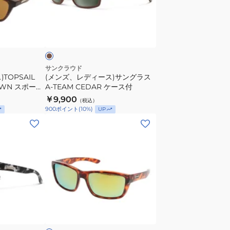
ィ
ー
ブ
ス)
ラ
サ
ン
グ
サンクラウド
TOPSAIL
(メンズ、レディース)サングラス
ラ
OWN スポーツ
A-TEAM CEDAR ケース付
ス
3-TOPSAIL-
￥9,900
（税込）
A-
光 UV
900
ポイント
(
10
%)
UP
TEAM
(メ
CEDAR
ン
ケ
ズ)MAYOR
ー
ト
ス
ー
付
ト
イ
ブ
ズ
ラ
グ