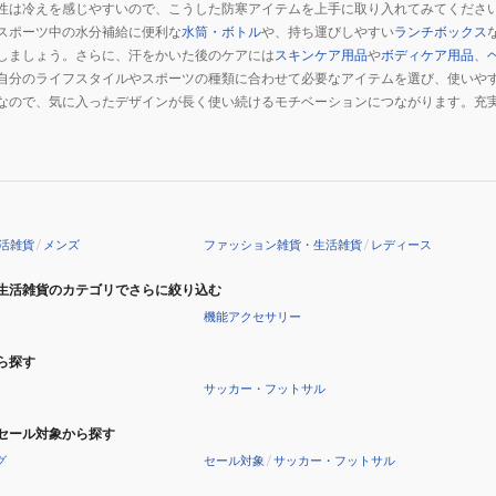
性は冷えを感じやすいので、こうした防寒アイテムを上手に取り入れてみてくださ
スポーツ中の水分補給に便利な
水筒・ボトル
や、持ち運びしやすい
ランチボックス
しましょう。さらに、汗をかいた後のケアには
スキンケア用品
や
ボディケア用品
、
自分のライフスタイルやスポーツの種類に合わせて必要なアイテムを選び、使いや
なので、気に入ったデザインが長く使い続けるモチベーションにつながります。充
。
活雑貨
/
メンズ
ファッション雑貨・生活雑貨
/
レディース
生活雑貨のカテゴリでさらに絞り込む
機能アクセサリー
ら探す
サッカー・フットサル
セール対象から探す
グ
セール対象
/
サッカー・フットサル