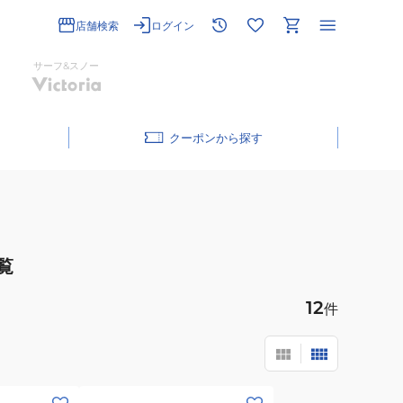
店舗検索
ログイン
サーフ&スノー
クーポン
覧
12
件
(メ