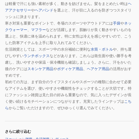
は軽量で汗にも強い素材が多く、動きを妨げません。髪をまとめたい時は
ヘ
アアクセサリー
や
ヘアバンド
を選ぶと、汗が目に入るのを防ぎつつスタイリ
ッシュに決まります。
寒さ対策も重要なポイントで、冬場のスポーツやアウトドアには
手袋
や
ネッ
クウォーマー
、
マフラー
などが活躍します。肌触りが良く動きやすいものを
選ぶと、快適に体を温められます。特に女性は冷えを感じやすいので、こう
した防寒アイテムを上手に取り入れてみてください。
生活雑貨としては、スポーツ中の水分補給に便利な
水筒・ボトル
や、持ち運
びしやすい
ランチボックス
などがあります。これらは衛生面や使い勝手を考
慮し、洗いやすさや保温・保冷機能も確認しましょう。さらに、汗をかいた
後のケアには
スキンケア用品
や
ボディケア用品
、
ヘアケア用品
の活用がおす
すめです。
初めての方は、まず自分のライフスタイルやスポーツの種類に合わせて必要
なアイテムを選び、使いやすさや機能性をチェックすることが大切です。特
にファッション雑貨は見た目の好みも重要なので、気に入ったデザインが長
く使い続けるモチベーションにつながります。充実したラインナップは
こち
ら
からご覧いただけますので、ぜひゆっくり選んでみてください。
さらに絞り込む