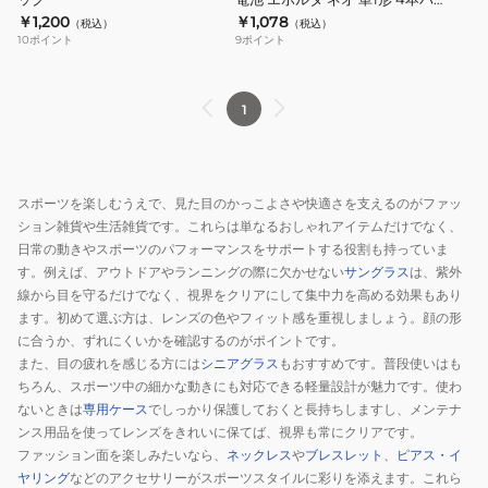
ク
￥1,200
￥1,078
（税込）
（税込）
10
ポイント
9
ポイント
1
スポーツを楽しむうえで、見た目のかっこよさや快適さを支えるのがファッ
ション雑貨や生活雑貨です。これらは単なるおしゃれアイテムだけでなく、
日常の動きやスポーツのパフォーマンスをサポートする役割も持っていま
す。例えば、アウトドアやランニングの際に欠かせない
サングラス
は、紫外
線から目を守るだけでなく、視界をクリアにして集中力を高める効果もあり
ます。初めて選ぶ方は、レンズの色やフィット感を重視しましょう。顔の形
に合うか、ずれにくいかを確認するのがポイントです。
また、目の疲れを感じる方には
シニアグラス
もおすすめです。普段使いはも
ちろん、スポーツ中の細かな動きにも対応できる軽量設計が魅力です。使わ
ないときは
専用ケース
でしっかり保護しておくと長持ちしますし、メンテナ
ンス用品を使ってレンズをきれいに保てば、視界も常にクリアです。
ファッション面を楽しみたいなら、
ネックレス
や
ブレスレット
、
ピアス・イ
ヤリング
などのアクセサリーがスポーツスタイルに彩りを添えます。これら