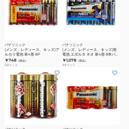
パナソニック
パナソニック
(メンズ、レディース、キッズ)ア
(メンズ、レディース、キッズ)乾
ルカリ電池 単4形 8P
電池 エボルタ ネオ 単4形 8本パッ
ク
￥748
￥1,078
（税込）
（税込）
6
ポイント
9
ポイント