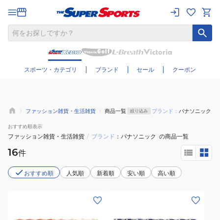
さらに絞り込む
スポーツ・カテゴリ
ブランド
セール
クーポン
ファッション雑貨・生活雑貨
商品一覧
ブランド：
パナソニック
絞り込み
おすすめ
順表示
ファッション雑貨・生活雑貨
/
ブランド
パナソニック
の商品一覧
16
件
おすすめ順
人気順
新着順
安い順
高い順