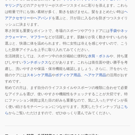
ヤリング
などのアクセサリーがスポーツスタイルに彩りを添えます。これら
は軽量で汗にも強い素材が多く、動きを妨げません。髪をまとめたい時は
ヘ
アアクセサリー
や
ヘアバンド
を選ぶと、汗が目に入るのを防ぎつつスタイリ
ッシュに決まります。
寒さ対策も重要なポイントで、冬場のスポーツやアウトドアには
手袋
や
ネッ
クウォーマー
、
マフラー
などが活躍します。肌触りが良く動きやすいものを
選ぶと、快適に体を温められます。特に女性は冷えを感じやすいので、こう
した防寒アイテムを上手に取り入れてみてください。
生活雑貨としては、スポーツ中の水分補給に便利な
水筒・ボトル
や、持ち運
びしやすい
ランチボックス
などがあります。これらは衛生面や使い勝手を考
慮し、洗いやすさや保温・保冷機能も確認しましょう。さらに、汗をかいた
後のケアには
スキンケア用品
や
ボディケア用品
、
ヘアケア用品
の活用がおす
すめです。
初めての方は、まず自分のライフスタイルやスポーツの種類に合わせて必要
なアイテムを選び、使いやすさや機能性をチェックすることが大切です。特
にファッション雑貨は見た目の好みも重要なので、気に入ったデザインが長
く使い続けるモチベーションにつながります。充実したラインナップは
こち
ら
からご覧いただけますので、ぜひゆっくり選んでみてください。