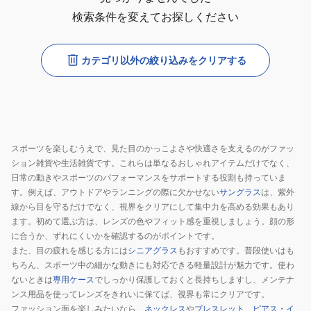
検索条件を変えてお探しください
カテゴリ以外の絞り込みをクリアする
スポーツを楽しむうえで、見た目のかっこよさや快適さを支えるのがファッ
ション雑貨や生活雑貨です。これらは単なるおしゃれアイテムだけでなく、
日常の動きやスポーツのパフォーマンスをサポートする役割も持っていま
す。例えば、アウトドアやランニングの際に欠かせない
サングラス
は、紫外
線から目を守るだけでなく、視界をクリアにして集中力を高める効果もあり
ます。初めて選ぶ方は、レンズの色やフィット感を重視しましょう。顔の形
に合うか、ずれにくいかを確認するのがポイントです。
また、目の疲れを感じる方には
シニアグラス
もおすすめです。普段使いはも
ちろん、スポーツ中の細かな動きにも対応できる軽量設計が魅力です。使わ
ないときは
専用ケース
でしっかり保護しておくと長持ちしますし、メンテナ
ンス用品を使ってレンズをきれいに保てば、視界も常にクリアです。
ファッション面を楽しみたいなら、
ネックレス
や
ブレスレット
、
ピアス・イ