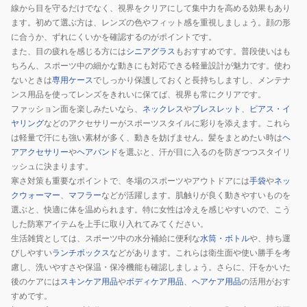
線から目を守るだけでなく、視界をクリアにして集中力を高める効果もあり
ます。初めて選ぶ方は、レンズの色やフィット感を重視しましょう。顔の形
に合うか、ずれにくいかを確認するのがポイントです。
また、目の疲れを感じる方には
シニアグラス
もおすすめです。普段使いはも
ちろん、スポーツ中の細かな動きにも対応できる軽量設計が魅力です。使わ
ないときは
専用ケース
でしっかり保護しておくと長持ちしますし、メンテナ
ンス用品を使ってレンズをきれいに保てば、視界も常にクリアです。
ファッション面を楽しみたいなら、
ネックレス
や
ブレスレット
、
ピアス・イ
ヤリング
などのアクセサリーがスポーツスタイルに彩りを添えます。これら
は軽量で汗にも強い素材が多く、動きを妨げません。髪をまとめたい時は
ヘ
アアクセサリー
や
ヘアバンド
を選ぶと、汗が目に入るのを防ぎつつスタイリ
ッシュに決まります。
寒さ対策も重要なポイントで、冬場のスポーツやアウトドアには
手袋
や
ネッ
クウォーマー
、
マフラー
などが活躍します。肌触りが良く動きやすいものを
選ぶと、快適に体を温められます。特に女性は冷えを感じやすいので、こう
した防寒アイテムを上手に取り入れてみてください。
生活雑貨としては、スポーツ中の水分補給に便利な
水筒・ボトル
や、持ち運
びしやすい
ランチボックス
などがあります。これらは衛生面や使い勝手を考
慮し、洗いやすさや保温・保冷機能も確認しましょう。さらに、汗をかいた
後のケアには
スキンケア用品
や
ボディケア用品
、
ヘアケア用品
の活用がおす
すめです。