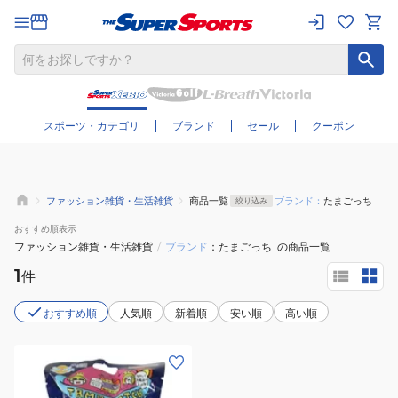
さらに絞り込む
スポーツ・カテゴリ
ブランド
セール
クーポン
ファッション雑貨・生活雑貨
商品一覧
ブランド：
たまごっち
絞り込み
おすすめ
順表示
ファッション雑貨・生活雑貨
/
ブランド
たまごっち
の商品一覧
1
件
おすすめ順
人気順
新着順
安い順
高い順