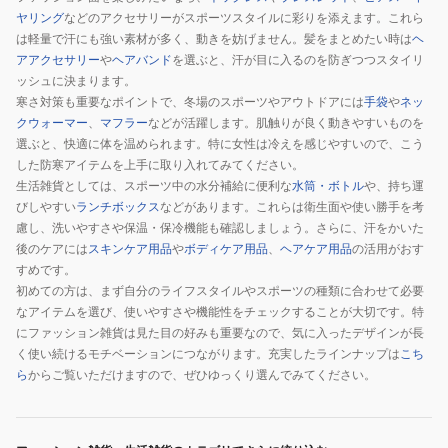
ヤリング
などのアクセサリーがスポーツスタイルに彩りを添えます。これら
は軽量で汗にも強い素材が多く、動きを妨げません。髪をまとめたい時は
ヘ
アアクセサリー
や
ヘアバンド
を選ぶと、汗が目に入るのを防ぎつつスタイリ
ッシュに決まります。
寒さ対策も重要なポイントで、冬場のスポーツやアウトドアには
手袋
や
ネッ
クウォーマー
、
マフラー
などが活躍します。肌触りが良く動きやすいものを
選ぶと、快適に体を温められます。特に女性は冷えを感じやすいので、こう
した防寒アイテムを上手に取り入れてみてください。
生活雑貨としては、スポーツ中の水分補給に便利な
水筒・ボトル
や、持ち運
びしやすい
ランチボックス
などがあります。これらは衛生面や使い勝手を考
慮し、洗いやすさや保温・保冷機能も確認しましょう。さらに、汗をかいた
後のケアには
スキンケア用品
や
ボディケア用品
、
ヘアケア用品
の活用がおす
すめです。
初めての方は、まず自分のライフスタイルやスポーツの種類に合わせて必要
なアイテムを選び、使いやすさや機能性をチェックすることが大切です。特
にファッション雑貨は見た目の好みも重要なので、気に入ったデザインが長
く使い続けるモチベーションにつながります。充実したラインナップは
こち
ら
からご覧いただけますので、ぜひゆっくり選んでみてください。