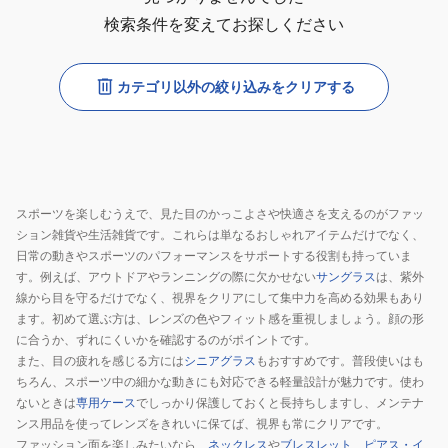
検索条件を変えてお探しください
カテゴリ以外の絞り込みをクリアする
スポーツを楽しむうえで、見た目のかっこよさや快適さを支えるのがファッ
ション雑貨や生活雑貨です。これらは単なるおしゃれアイテムだけでなく、
日常の動きやスポーツのパフォーマンスをサポートする役割も持っていま
す。例えば、アウトドアやランニングの際に欠かせない
サングラス
は、紫外
線から目を守るだけでなく、視界をクリアにして集中力を高める効果もあり
ます。初めて選ぶ方は、レンズの色やフィット感を重視しましょう。顔の形
に合うか、ずれにくいかを確認するのがポイントです。
また、目の疲れを感じる方には
シニアグラス
もおすすめです。普段使いはも
ちろん、スポーツ中の細かな動きにも対応できる軽量設計が魅力です。使わ
ないときは
専用ケース
でしっかり保護しておくと長持ちしますし、メンテナ
ンス用品を使ってレンズをきれいに保てば、視界も常にクリアです。
ファッション面を楽しみたいなら、
ネックレス
や
ブレスレット
、
ピアス・イ