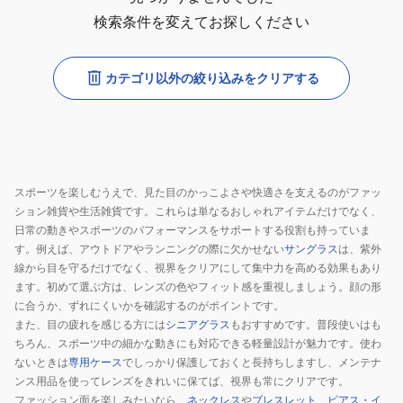
検索条件を変えてお探しください
カテゴリ以外の絞り込みをクリアする
スポーツを楽しむうえで、見た目のかっこよさや快適さを支えるのがファッ
ション雑貨や生活雑貨です。これらは単なるおしゃれアイテムだけでなく、
日常の動きやスポーツのパフォーマンスをサポートする役割も持っていま
す。例えば、アウトドアやランニングの際に欠かせない
サングラス
は、紫外
線から目を守るだけでなく、視界をクリアにして集中力を高める効果もあり
ます。初めて選ぶ方は、レンズの色やフィット感を重視しましょう。顔の形
に合うか、ずれにくいかを確認するのがポイントです。
また、目の疲れを感じる方には
シニアグラス
もおすすめです。普段使いはも
ちろん、スポーツ中の細かな動きにも対応できる軽量設計が魅力です。使わ
ないときは
専用ケース
でしっかり保護しておくと長持ちしますし、メンテナ
ンス用品を使ってレンズをきれいに保てば、視界も常にクリアです。
ファッション面を楽しみたいなら、
ネックレス
や
ブレスレット
、
ピアス・イ