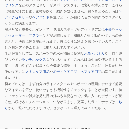
ヤリング
などのアクセサリーがスポーツスタイルに彩りを添えます。これら
は軽量で汗にも強い素材が多く、動きを妨げません。髪をまとめたい時は
ヘ
アアクセサリー
や
ヘアバンド
を選ぶと、汗が目に入るのを防ぎつつスタイリ
ッシュに決まります。
寒さ対策も重要なポイントで、冬場のスポーツやアウトドアには
手袋
や
ネッ
クウォーマー
、
マフラー
などが活躍します。肌触りが良く動きやすいものを
選ぶと、快適に体を温められます。特に女性は冷えを感じやすいので、こう
した防寒アイテムを上手に取り入れてみてください。
生活雑貨としては、スポーツ中の水分補給に便利な
水筒・ボトル
や、持ち運
びしやすい
ランチボックス
などがあります。これらは衛生面や使い勝手を考
慮し、洗いやすさや保温・保冷機能も確認しましょう。さらに、汗をかいた
後のケアには
スキンケア用品
や
ボディケア用品
、
ヘアケア用品
の活用がおす
すめです。
初めての方は、まず自分のライフスタイルやスポーツの種類に合わせて必要
なアイテムを選び、使いやすさや機能性をチェックすることが大切です。特
にファッション雑貨は見た目の好みも重要なので、気に入ったデザインが長
く使い続けるモチベーションにつながります。充実したラインナップは
こち
ら
からご覧いただけますので、ぜひゆっくり選んでみてください。