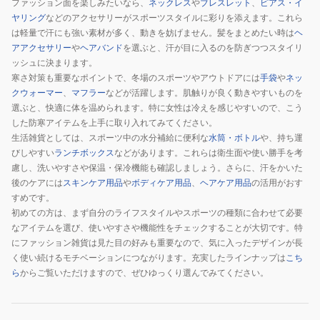
ファッション面を楽しみたいなら、
ネックレス
や
ブレスレット
、
ピアス・イ
ヤリング
などのアクセサリーがスポーツスタイルに彩りを添えます。これら
は軽量で汗にも強い素材が多く、動きを妨げません。髪をまとめたい時は
ヘ
アアクセサリー
や
ヘアバンド
を選ぶと、汗が目に入るのを防ぎつつスタイリ
ッシュに決まります。
寒さ対策も重要なポイントで、冬場のスポーツやアウトドアには
手袋
や
ネッ
クウォーマー
、
マフラー
などが活躍します。肌触りが良く動きやすいものを
選ぶと、快適に体を温められます。特に女性は冷えを感じやすいので、こう
した防寒アイテムを上手に取り入れてみてください。
生活雑貨としては、スポーツ中の水分補給に便利な
水筒・ボトル
や、持ち運
びしやすい
ランチボックス
などがあります。これらは衛生面や使い勝手を考
慮し、洗いやすさや保温・保冷機能も確認しましょう。さらに、汗をかいた
後のケアには
スキンケア用品
や
ボディケア用品
、
ヘアケア用品
の活用がおす
すめです。
初めての方は、まず自分のライフスタイルやスポーツの種類に合わせて必要
なアイテムを選び、使いやすさや機能性をチェックすることが大切です。特
にファッション雑貨は見た目の好みも重要なので、気に入ったデザインが長
く使い続けるモチベーションにつながります。充実したラインナップは
こち
ら
からご覧いただけますので、ぜひゆっくり選んでみてください。