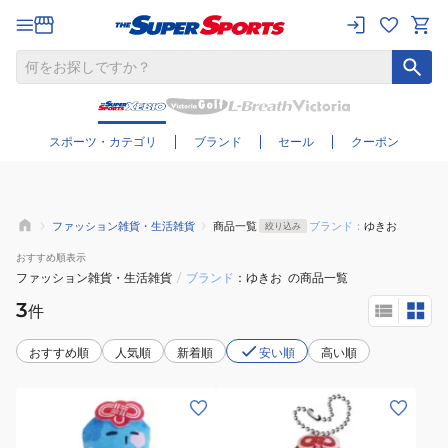
さらに絞り込む
スポーツ・カテゴリ
ブランド
セール
クーポン
ファッション雑貨・生活雑貨
商品一覧
ブランド：
ゆきお
絞り込み
おすすめ
順表示
ファッション雑貨・生活雑貨
/
ブランド
ゆきお
の商品一覧
3
件
おすすめ順
人気順
新着順
安い順
高い順