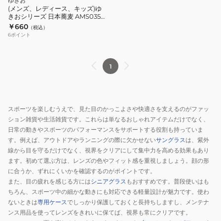
ゆきお
(メンズ、レディース、キッズ)ゆ
きおシリーズ 日本蕎麦 AMS035
ニホンソバ
￥660
（税込）
6
ポイント
1
スポーツを楽しむうえで、見た目のかっこよさや快適さを支えるのがファッ
ション雑貨や生活雑貨です。これらは単なるおしゃれアイテムだけでなく、
日常の動きやスポーツのパフォーマンスをサポートする役割も持っていま
す。例えば、アウトドアやランニングの際に欠かせない
サングラス
は、紫外
線から目を守るだけでなく、視界をクリアにして集中力を高める効果もあり
ます。初めて選ぶ方は、レンズの色やフィット感を重視しましょう。顔の形
に合うか、ずれにくいかを確認するのがポイントです。
また、目の疲れを感じる方には
シニアグラス
もおすすめです。普段使いはも
ちろん、スポーツ中の細かな動きにも対応できる軽量設計が魅力です。使わ
ないときは
専用ケース
でしっかり保護しておくと長持ちしますし、メンテナ
ンス用品を使ってレンズをきれいに保てば、視界も常にクリアです。