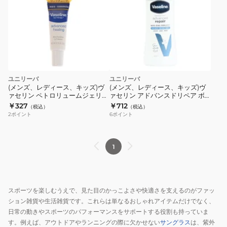
ユニリーバ
ユニリーバ
(メンズ、レディース、キッズ)ヴ
(メンズ、レディース、キッズ)ヴ
ァセリン ペトロリュームジェリー
ァセリン アドバンスドリペア ボ
リップ 10g 6262
ディローション 無香料 200ml
￥327
￥712
（税込）
（税込）
2
ポイント
6
ポイント
1
スポーツを楽しむうえで、見た目のかっこよさや快適さを支えるのがファッ
ション雑貨や生活雑貨です。これらは単なるおしゃれアイテムだけでなく、
日常の動きやスポーツのパフォーマンスをサポートする役割も持っていま
す。例えば、アウトドアやランニングの際に欠かせない
サングラス
は、紫外