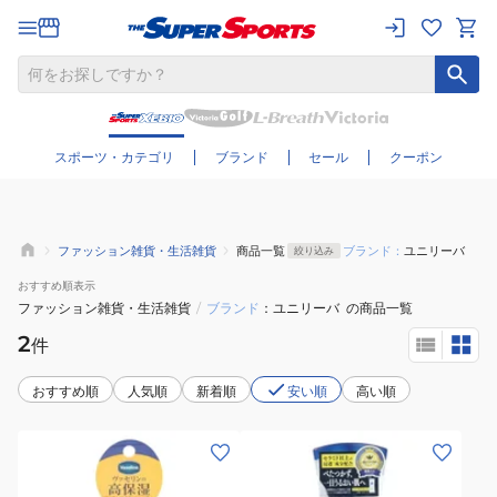
さらに絞り込む
スポーツ・カテゴリ
ブランド
セール
クーポン
ファッション雑貨・生活雑貨
商品一覧
ブランド：
ユニリーバ
絞り込み
おすすめ
順表示
ファッション雑貨・生活雑貨
/
ブランド
ユニリーバ
の商品一覧
2
件
おすすめ順
人気順
新着順
安い順
高い順