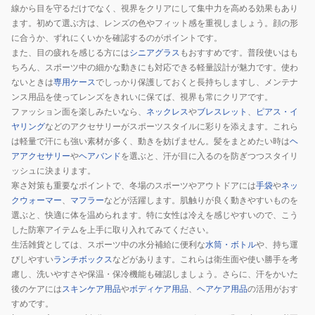
線から目を守るだけでなく、視界をクリアにして集中力を高める効果もあり
ます。初めて選ぶ方は、レンズの色やフィット感を重視しましょう。顔の形
に合うか、ずれにくいかを確認するのがポイントです。
また、目の疲れを感じる方には
シニアグラス
もおすすめです。普段使いはも
ちろん、スポーツ中の細かな動きにも対応できる軽量設計が魅力です。使わ
ないときは
専用ケース
でしっかり保護しておくと長持ちしますし、メンテナ
ンス用品を使ってレンズをきれいに保てば、視界も常にクリアです。
ファッション面を楽しみたいなら、
ネックレス
や
ブレスレット
、
ピアス・イ
ヤリング
などのアクセサリーがスポーツスタイルに彩りを添えます。これら
は軽量で汗にも強い素材が多く、動きを妨げません。髪をまとめたい時は
ヘ
アアクセサリー
や
ヘアバンド
を選ぶと、汗が目に入るのを防ぎつつスタイリ
ッシュに決まります。
寒さ対策も重要なポイントで、冬場のスポーツやアウトドアには
手袋
や
ネッ
クウォーマー
、
マフラー
などが活躍します。肌触りが良く動きやすいものを
選ぶと、快適に体を温められます。特に女性は冷えを感じやすいので、こう
した防寒アイテムを上手に取り入れてみてください。
生活雑貨としては、スポーツ中の水分補給に便利な
水筒・ボトル
や、持ち運
びしやすい
ランチボックス
などがあります。これらは衛生面や使い勝手を考
慮し、洗いやすさや保温・保冷機能も確認しましょう。さらに、汗をかいた
後のケアには
スキンケア用品
や
ボディケア用品
、
ヘアケア用品
の活用がおす
すめです。