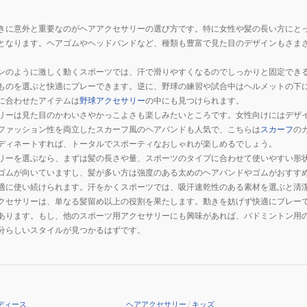
きに意外と重要なのがヘアアクセサリーの選び方です。特に女性や髪の長い方にと
となります。ヘアゴムやヘッドバンドなど、種類も豊富で見た目のデザインもさま
ンのように激しく動くスポーツでは、汗で滑りやすくなるのでしっかりと固定でき
ものを選ぶと快適にプレーできます。逆に、野球の練習や試合中はヘルメットの下
に合わせたアイテムは
野球アクセサリー
の中にも見つけられます。
リーは見た目のかわいさやかっこよさも楽しみたいところです。女性向けにはデザ
ファッション性を両立したスカーフ風のヘアバンドも人気で、こちらは
スカーフ
の
ディネートすれば、トータルでスポーティなおしゃれが楽しめるでしょう。
リーを選ぶなら、まずは髪の長さや量、スポーツのタイプに合わせて使いやすい形
ゴムが向いていますし、髪が多い方は強度のある太めのヘアバンドやゴムがおすす
適に使い続けられます。汗をかくスポーツでは、吸汗速乾性のある素材を選ぶと清
クセサリーは、単なる髪留め以上の役割を果たします。動きを妨げず快適にプレー
あります。もし、他のスポーツ用アクセサリーにも興味があれば、バドミントン用
分らしいスタイルが見つかるはずです。
ディース
ヘアアクセサリー
/
キッズ