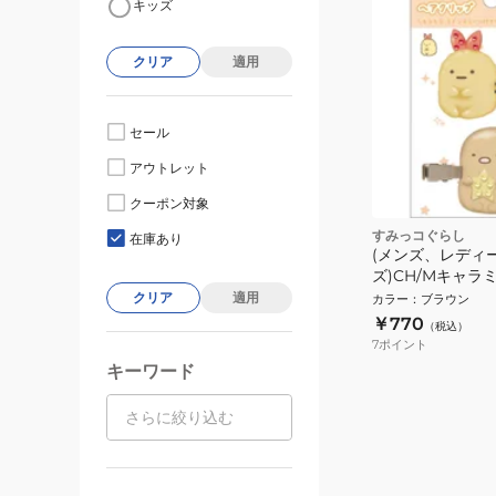
キッズ
クリア
適用
セール
アウトレット
クーポン対象
すみっコぐらし
在庫あり
(メンズ、レディ
ズ)CH/Mキャラ
ぐらし ヘアクリップ
クリア
適用
カラー
：
ブラウン
￥770
（税込）
7
ポイント
キーワード