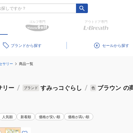
ゴルフ専門
アウトドア専門
ブランド
セール
セサリー
商品一覧
サリー
/
すみっコぐらし
/
ブラウン
の
ブランド
色
人気順
新着順
価格が安い順
価格が高い順