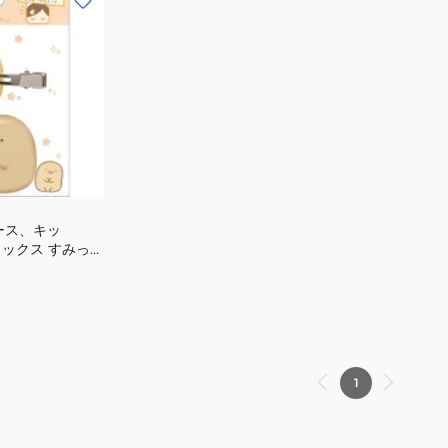
ース、キッ
ミックス すみっコ
 FE34404
1