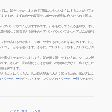
っては、髪をしっかりまとめて邪魔にならないようにすることがパフォ
ざまですが、まずは自分の髪質やスポーツの種類に合ったものを選ぶこ
るヘアバンドやゴムがおすすめです。汗を吸収してくれる素材や、ずれ
に違和感なく装着できる薄手のヘアバンドやシンプルなヘアゴムが便利
イン性の高いものが多く、スポーツ中でもおしゃれを楽しめます。たと
カテゴリーからも選べます。さらに、ブレスレットやネックレスなどの
状や素材をチェックしましょう。髪が細く滑りやすい方は、シリコン製
めです。さらに、長時間使うときは頭皮への負担が少なく、痛くなりに
潔感も保てます。
できることはもちろん、見た目の印象も大きく変わるため、選び方にこ
の
アクセサリー
やピアス・イヤリングなどの
アクセサリー類
もチェック
ヘアアクセサリー
/
メンズ