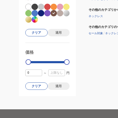
その他のカテゴリか
ネックレス
その他のカテゴリの
クリア
適用
セール対象
/
ネックレ
価格
99000
0
～
円
クリア
適用