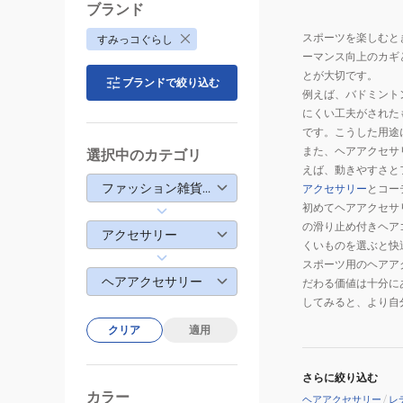
ブランド
スポーツを楽しむと
すみっコぐらし
ーマンス向上のカギ
とが大切です。
ブランドで絞り込む
例えば、バドミント
にくい工夫がされた
です。こうした用途
また、ヘアアクセサ
選択中のカテゴリ
えば、動きやすさと
ファッション雑貨・生活雑貨
アクセサリー
とコー
初めてヘアアクセサ
の滑り止め付きヘア
アクセサリー
くいものを選ぶと快
スポーツ用のヘアア
ヘアアクセサリー
だわる価値は十分に
してみると、より自
クリア
適用
さらに絞り込む
カラー
ヘアアクセサリー
/
レ