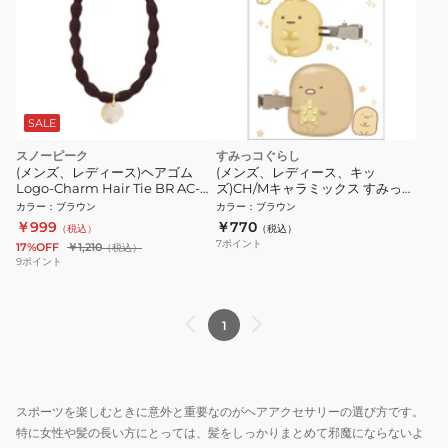
SALE
スノーピーク
すみっコぐらし
(メンズ、レディース)ヘアゴム
(メンズ、レディース、キッ
Logo-Charm Hair Tie BR AC-
ズ)CH/Mキャラミックス すみっコ
25SW401 032
ぐらし ヘアクリップ FE34404
カラー
：
ブラウン
カラー
：
ブラウン
￥999
￥770
（税込）
（税込）
7
ポイント
17%OFF
￥1,210
（税込）
9
ポイント
1
スポーツを楽しむときに意外と重要なのがヘアアクセサリーの選び方です。
特に女性や髪の長い方にとっては、髪をしっかりまとめて邪魔にならないよ