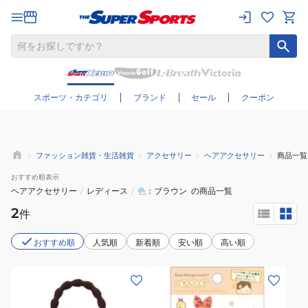
さらに絞り込む
スポーツ・カテゴリ
ブランド
セール
クーポン
ファッション雑貨・生活雑貨
アクセサリー
ヘアアクセサリー
商品一覧
おすすめ
順表示
ヘアアクセサリー
/
レディース
/
色
ブラウン
の商品一覧
2
件
おすすめ順
人気順
新着順
安い順
高い順