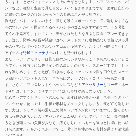
うにすることがパフォーマンス向上のカギとなります。ヘアゴムやヘッドバ
ンドなど、種類も豊富で見た目のデザインもさまざまですが、まずは自分の
髪質やスポーツの種類に合ったものを選ぶことが大切です。
例えば、バドミントンのように激しく動くスポーツでは、汗で滑りやすくな
るのでしっかりと固定できるヘアバンドやゴムがおすすめです。汗を吸収し
てくれる素材や、ずれにくい工夫がされたものを選ぶと快適にプレーできま
す。逆に、野球の練習や試合中はヘルメットの下に違和感なく装着できる薄
手のヘアバンドやシンプルなヘアゴムが便利です。こうした用途に合わせた
アイテムは
野球アクセサリー
の中にも見つけられます。
また、ヘアアクセサリーは見た目のかわいさやかっこよさも楽しみたいとこ
ろです。女性向けにはデザイン性の高いものが多く、スポーツ中でもおしゃ
れを楽しめます。たとえば、動きやすさとファッション性を両立したスカー
フ風のヘアバンドも人気で、こちらは
スカーフ
のカテゴリーからも選べま
す。さらに、ブレスレットやネックレスなどの
アクセサリー
とコーディネー
トすれば、トータルでスポーティなおしゃれが楽しめるでしょう。
初めてヘアアクセサリーを選ぶなら、まずは髪の長さや量、スポーツのタイ
プに合わせて使いやすい形状や素材をチェックしましょう。髪が細く滑りや
すい方は、シリコン製の滑り止め付きヘアゴムが向いていますし、髪が多い
方は強度のある太めのヘアバンドやゴムがおすすめです。さらに、長時間使
うときは頭皮への負担が少なく、痛くなりにくいものを選ぶと快適に使い続
けられます。汗をかくスポーツでは、吸汗速乾性のある素材を選ぶと清潔感
も保てます。