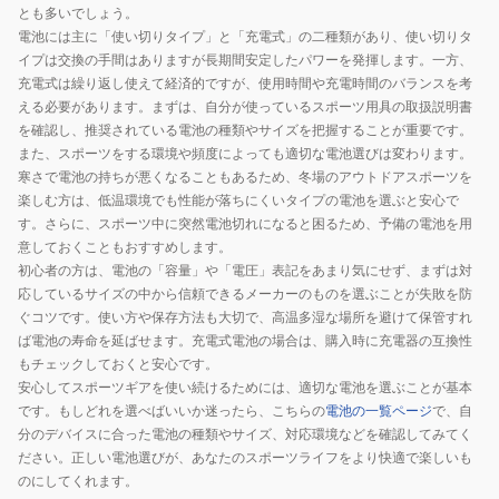
とも多いでしょう。
電池には主に「使い切りタイプ」と「充電式」の二種類があり、使い切りタ
イプは交換の手間はありますが長期間安定したパワーを発揮します。一方、
充電式は繰り返し使えて経済的ですが、使用時間や充電時間のバランスを考
える必要があります。まずは、自分が使っているスポーツ用具の取扱説明書
を確認し、推奨されている電池の種類やサイズを把握することが重要です。
また、スポーツをする環境や頻度によっても適切な電池選びは変わります。
寒さで電池の持ちが悪くなることもあるため、冬場のアウトドアスポーツを
楽しむ方は、低温環境でも性能が落ちにくいタイプの電池を選ぶと安心で
す。さらに、スポーツ中に突然電池切れになると困るため、予備の電池を用
意しておくこともおすすめします。
初心者の方は、電池の「容量」や「電圧」表記をあまり気にせず、まずは対
応しているサイズの中から信頼できるメーカーのものを選ぶことが失敗を防
ぐコツです。使い方や保存方法も大切で、高温多湿な場所を避けて保管すれ
ば電池の寿命を延ばせます。充電式電池の場合は、購入時に充電器の互換性
もチェックしておくと安心です。
安心してスポーツギアを使い続けるためには、適切な電池を選ぶことが基本
です。もしどれを選べばいいか迷ったら、こちらの
電池の一覧ページ
で、自
分のデバイスに合った電池の種類やサイズ、対応環境などを確認してみてく
ださい。正しい電池選びが、あなたのスポーツライフをより快適で楽しいも
のにしてくれます。