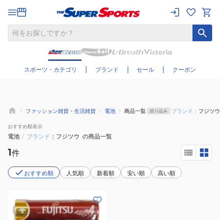
さらに絞り込む
スポーツ・カテゴリ
ブランド
セール
クーポン
ファッション雑貨・生活雑貨
電池
商品一覧
ブランド：
フジツウ
絞り込み
おすすめ
順表示
電池
/
ブランド
フジツウ
の商品一覧
1
件
おすすめ順
人気順
新着順
安い順
高い順