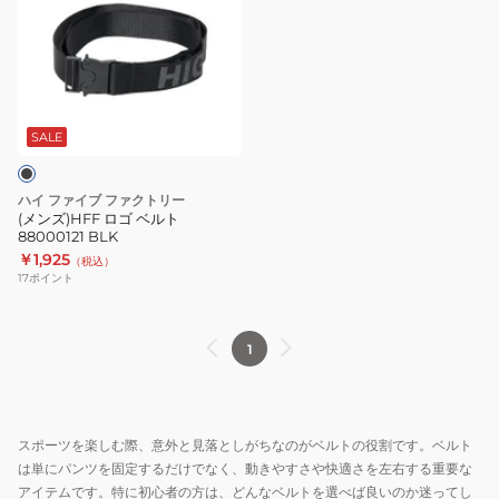
ズ)HFF
ロ
ゴ
ベ
ル
ト
SALE
88000121
BLK
ハイ ファイブ ファクトリー
(メンズ)HFF ロゴ ベルト
88000121 BLK
￥1,925
（税込）
17
ポイント
1
スポーツを楽しむ際、意外と見落としがちなのがベルトの役割です。ベルト
は単にパンツを固定するだけでなく、動きやすさや快適さを左右する重要な
アイテムです。特に初心者の方は、どんなベルトを選べば良いのか迷ってし