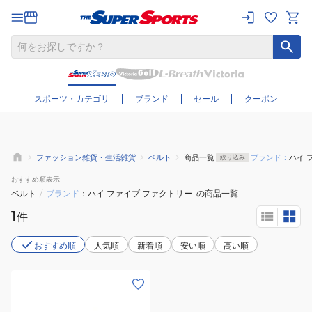
さらに絞り込む
スポーツ・カテゴリ
ブランド
セール
クーポン
ファッション雑貨・生活雑貨
ベルト
商品一覧
ブランド：
ハイ 
絞り込み
おすすめ
順表示
ベルト
/
ブランド
ハイ ファイブ ファクトリー
の商品一覧
1
件
おすすめ順
人気順
新着順
安い順
高い順
(メ
ン