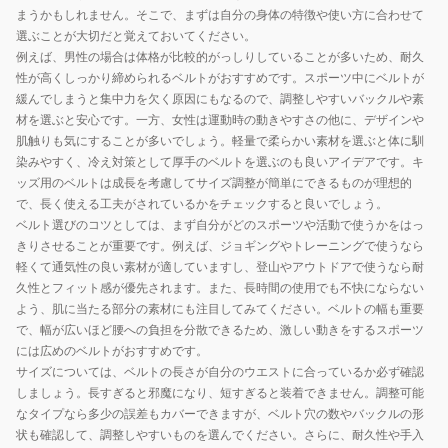
まうかもしれません。そこで、まずは自分の身体の特徴や使い方に合わせて
選ぶことが大切だと覚えておいてください。
例えば、男性の場合は体格が比較的がっしりしていることが多いため、耐久
性が高くしっかり締められるベルトがおすすめです。スポーツ中にベルトが
緩んでしまうと集中力を欠く原因にもなるので、調整しやすいバックルや素
材を選ぶと安心です。一方、女性は運動時の動きやすさの他に、デザインや
肌触りも気にすることが多いでしょう。軽量で柔らかい素材を選ぶと体に馴
染みやすく、冷え対策として厚手のベルトを選ぶのも良いアイデアです。キ
ッズ用のベルトは成長を考慮してサイズ調整が簡単にできるものが理想的
で、長く使える工夫がされているかをチェックすると良いでしょう。
ベルト選びのコツとしては、まず自分がどのスポーツや活動で使うかをはっ
きりさせることが重要です。例えば、ジョギングやトレーニングで使うなら
軽くて通気性の良い素材が適していますし、登山やアウトドアで使うなら耐
久性とフィット感が優先されます。また、長時間の使用でも不快にならない
よう、肌に当たる部分の素材にも注目してみてください。ベルトの幅も重要
で、幅が広いほど腰への負担を分散できるため、激しい動きをするスポーツ
には広めのベルトがおすすめです。
サイズについては、ベルトの長さが自分のウエストに合っているか必ず確認
しましょう。長すぎると邪魔になり、短すぎると装着できません。調整可能
なタイプなら多少の誤差もカバーできますが、ベルト穴の数やバックルの形
状も確認して、調整しやすいものを選んでください。さらに、耐久性や手入