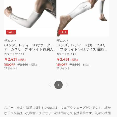
SALE
SALE
ザムスト
ザムスト
(メンズ、レディース)サポーター
(メンズ、レディース)カーフスリ
アームスリーブ ホワイト 両腕入
ーブ ホワイト S-LLサイズ 運動 ス
り
ポーツ
カラー
：
ホワイト
カラー
：
ホワイト
￥2,431
￥2,431
（税込）
（税込）
15%OFF
￥2,860
15%OFF
￥2,860
（税込）
（税込）
22
ポイント
22
ポイント
1
スポーツをより快適に楽しむためには、ウェアやシューズだけでなく、細か
な工夫が詰まった機能アクセサリーの活用がとても効果的です。初めて機能