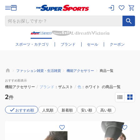
さらに絞り込む
スポーツ・カテゴリ
ブランド
セール
クーポン
ファッション雑貨・生活雑貨
機能アクセサリー
商品一覧
おすすめ
順表示
機能アクセサリー
/
ブランド
ザムスト
/
色
ホワイト
の商品一覧
2
件
おすすめ順
人気順
新着順
安い順
高い順