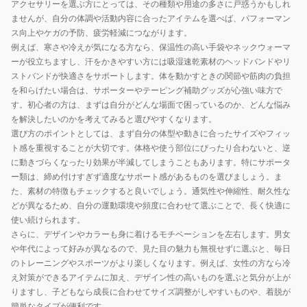
アクセサリーを選ぶ方にとっては、その種類や用途の多さに戸惑うかもしれ
ませんが、自分の体調や活動内容に合ったアイテムを選べば、パフォーマン
ス向上やケガの予防、疲労軽減につながります。
例えば、寒さや冷えが気になる方なら、保温性の高い手袋やネックウォーマ
ーが役立ちますし、汗をかきやすい方には吸湿速乾素材のヘッドバンドやリ
ストバンドが快適さをサポートします。体を動かすときの関節や筋肉の負担
を和らげたい場合は、サポーターやテーピング補助グッズが心強い味方で
す。初心者の方は、まずは自分がどんな場面で困っているのか、どんな悩み
を解決したいのかを考えてみると選びやすくなります。
選び方のポイントとしては、まず自分の体型や動きに合ったサイズやフィッ
ト感を重視することが大切です。体格や使う部位にぴったり合わないと、逆
に動きづらくなったり効果が半減してしまうこともあります。特にサポータ
ー類は、締め付けすぎず適度なサポート感があるものを選びましょう。ま
た、素材の特徴もチェックすると良いでしょう。通気性や伸縮性、耐久性な
どが異なるため、自分の運動環境や頻度に合わせて選ぶことで、長く快適に
使い続けられます。
さらに、デザインやカラーも身に着けるモチベーションを左右します。男女
や年代によって好みが異なるので、見た目の魅力も無視せずに選ぶと、毎日
のトレーニングやスポーツがより楽しくなります。例えば、女性の方なら冷
え対策ができるアイテムに加え、デザイン性の高いものを選ぶと気分が上が
りますし、子どもなら成長に合わせてサイズ調整がしやすいものや、着脱が
簡単なタイプが便利です。